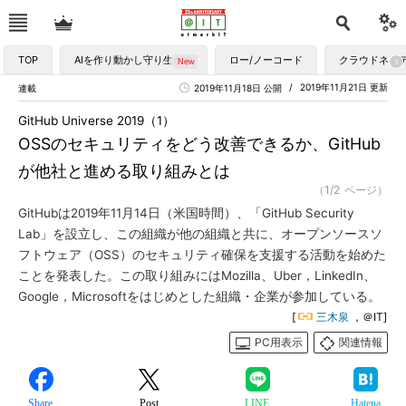
TOP
AIを作り動かし守り生かす
ロー/ノーコード
クラウドネイ
2019年11月21日 更新
連載
2019年11月18日 公開
GitHub Universe 2019（1）
OSSのセキュリティをどう改善できるか、GitHub
が他社と進める取り組みとは
（1/2 ページ）
GitHubは2019年11月14日（米国時間）、「GitHub Security
Lab」を設立し、この組織が他の組織と共に、オープンソースソ
フトウェア（OSS）のセキュリティ確保を支援する活動を始めた
ことを発表した。この取り組みにはMozilla、Uber，LinkedIn、
Google，Microsoftをはじめとした組織・企業が参加している。
[
三木泉
，＠IT]
PC用表示
関連情報
Share
Post
LINE
Hatena