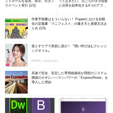
ントロールを追加、表示、ボタン
っておきたい、日ごろのネタ収集
でイベント実行 (1/3)
と活用を効率化する4つのアプリ
(1/3)
作業手順書はもういらない！ Puppetにおける自動
化の定義書「マニフェスト」の書き方と基礎文法ま
とめ (1/5)
落とすケアで美肌に差が！〝潤い呼び込むクレンジ
ングオイル〟
PR(DHC｜CanCam.jp)
高速で安全、安定した専用線接続が理想のシステム
構築のカギに――マンパワーが「ExpressRoute」を
導入した理由