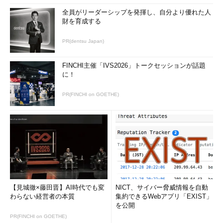
全員がリーダーシップを発揮し、自分より優れた人
財を育成する
PR(dentsu Japan)
FINCHI主催「IVS2026」トークセッションが話題
に！
PR(FINCHI on GOETHE)
【見城徹×藤田晋】AI時代でも変
NICT、サイバー脅威情報を自動
わらない経営者の本質
集約できるWebアプリ「EXIST」
を公開
PR(FINCHI on GOETHE)