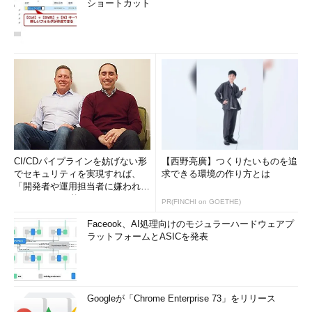
ショートカット
CI/CDパイプラインを妨げない形
【西野亮廣】つくりたいものを追
でセキュリティを実現すれば、
求できる環境の作り方とは
「開発者や運用担当者に嫌われな
いWAF」は可能か
PR(FINCHI on GOETHE)
Faceook、AI処理向けのモジュラーハードウェアプ
ラットフォームとASICを発表
Googleが「Chrome Enterprise 73」をリリース