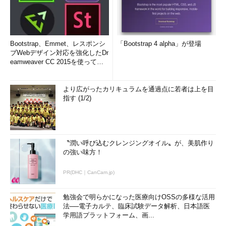
Bootstrap、Emmet、レスポンシ
「Bootstrap 4 alpha」が登場
ブWebデザイン対応を強化したDr
eamweaver CC 2015を使って
み...
より広がったカリキュラムを通過点に若者は上を目
指す (1/2)
〝潤い呼び込むクレンジングオイル〟が、美肌作り
の強い味方！
PR(DHC｜CanCam.jp)
勉強会で明らかになった医療向けOSSの多様な活用
法──電子カルテ、臨床試験データ解析、日本語医
学用語プラットフォーム、画...