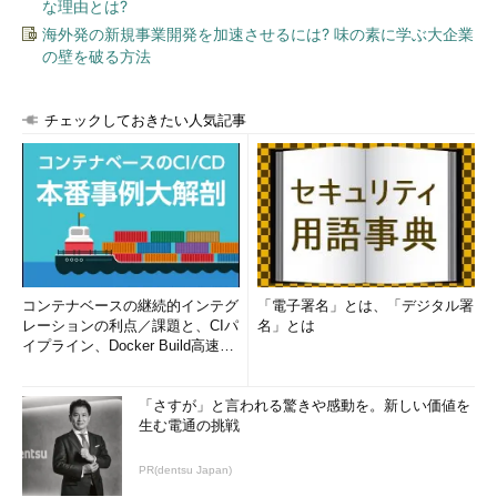
な理由とは?
海外発の新規事業開発を加速させるには? 味の素に学ぶ大企業
の壁を破る方法
チェックしておきたい人気記事
コンテナベースの継続的インテグ
「電子署名」とは、「デジタル署
レーションの利点／課題と、CIパ
名」とは
イプライン、Docker Build高速化
のコツ (1/2...
「さすが」と言われる驚きや感動を。新しい価値を
生む電通の挑戦
PR(dentsu Japan)