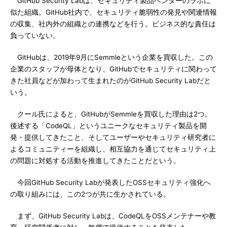
GitHub Security Labは、セキュリティ製品ベンダーのラボに
似た組織。GitHub社内で、セキュリティ脆弱性の発見や関連情報
の収集、社内外の組織との連携などを行う。ビジネス的な責任は
負っていない。
GitHubは、2019年9月にSemmleという企業を買収した。この
企業のスタッフが母体となり、GitHubでセキュリティに関わって
きた社員などが加わって生まれたのがGitHub Security Labだと
いう。
クール氏によると、GitHubがSemmleを買収した理由は2つ。
後述する「CodeQL」というユニークなセキュリティ製品を開
発・提供してきたこと、そしてユーザーやセキュリティ研究者に
よるコミュニティーを組織し、相互協力を通じてセキュリティ上
の問題に対処する活動を推進してきたことだという。
今回GitHub Security Labが発表したOSSセキュリティ強化へ
の取り組みには、この2つが共に生かされている。
まず、GitHub Security Labは、CodeQLをOSSメンテナーや教