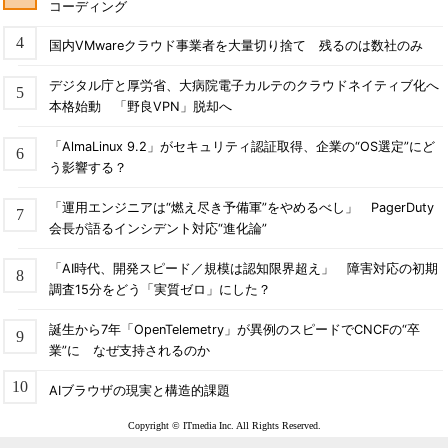
コーディング
国内VMwareクラウド事業者を大量切り捨て 残るのは数社のみ
デジタル庁と厚労省、大病院電子カルテのクラウドネイティブ化へ
本格始動 「野良VPN」脱却へ
「AlmaLinux 9.2」がセキュリティ認証取得、企業の“OS選定”にど
う影響する？
「運用エンジニアは“燃え尽き予備軍”をやめるべし」 PagerDuty
会長が語るインシデント対応“進化論”
「AI時代、開発スピード／規模は認知限界超え」 障害対応の初期
調査15分をどう「実質ゼロ」にした？
誕生から7年「OpenTelemetry」が異例のスピードでCNCFの“卒
業”に なぜ支持されるのか
AIブラウザの現実と構造的課題
Copyright © ITmedia Inc. All Rights Reserved.