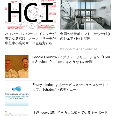
ハイパーコンバージドインフラが
全国の絶景ポイントにサウナ付き
有力な選択肢、ノークリサーチが
のシェア別荘を展開
中堅中小業のサーバ更新方針を調
査
PR(COCO VILLA on GOETHE)
Google Cloudのハイブリッドソリューション「Clou
d Services Platform」はどうなるのか聞い...
Envoy、Istioによるサービスメッシュのスタートア
ップ、Tetrateが正式デビュー
【Windows 10】できる人は知っているキーボード