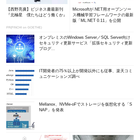
【西野亮廣】ビジネス書最新刊
Microsoftが.NET用オープンソー
『北極星 僕たちはどう働くか』
ス機械学習フレームワークの最新
版「ML.NET 0.11」を公開
PR(FINCHI on GOETHE)
オンプレミスのWindows Server／SQL Server向け
セキュリティ更新サービス「拡張セキュリティ更新
プログ...
IT開発者の75％以上が開発以外にも従事、楽天コミ
ュニケーションズ調べ
Mellanox、NVMe-oFでストレージを仮想化する「S
NAP」を発表