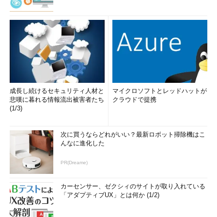
成長し続けるセキュリティ人材と
マイクロソフトとレッドハットが
悲嘆に暮れる情報流出被害者たち
クラウドで提携
(1/3)
次に買うならどれがいい？最新ロボット掃除機はこ
んなに進化した
PR(Dreame)
カーセンサー、ゼクシィのサイトが取り入れている
「アダプティブUX」とは何か (1/2)