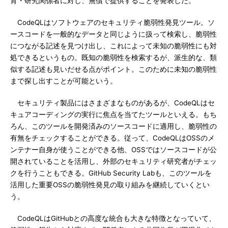
育・研究関係者に対し、無償で提供することを発表した。
CodeQLはソフトウェアのセキュリティ脆弱性発見ツール。ソ
ースコードを一般的なデータと同じように扱って検索し、脆弱性
につながる記述を見つけ出し、これによって未知の脆弱性にも対
処できるというもの。既知の脆弱性を検索するが、派生的な、類
似する記述も見いだせる点がポイント。このために未知の脆弱性
まで探し出すことが可能という。
セキュリティ製品にはさまざまなものがあるが、CodeQLはセ
キュアコーディングの実行に焦点を当てたツールといえる。もち
ろん、このツールを開発済みのソースコードに適用し、脆弱性の
有無をチェックすることができる。従って、CodeQLはOSSのメ
ンテナー自身が使うことができる他、OSSではソースコードが公
開されていることを活用し、外部のセキュリティ研究者がチェッ
クを行うこともできる。GitHub Security Labも、このツールを
活用した重要OSSの脆弱性発見の取り組みを継続していくとい
う。
CodeQLはGitHubとの高度な統合も大きな特徴となっていて、