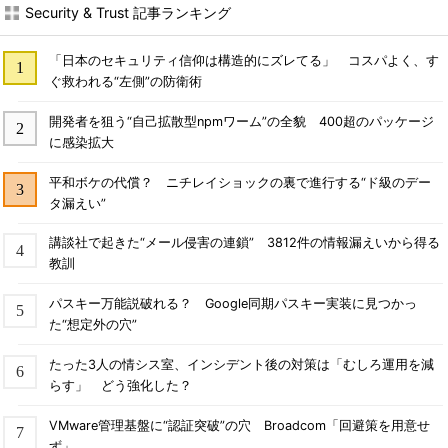
Security & Trust 記事ランキング
「日本のセキュリティ信仰は構造的にズレてる」 コスパよく、す
ぐ救われる“左側”の防衛術
開発者を狙う“自己拡散型npmワーム”の全貌 400超のパッケージ
に感染拡大
平和ボケの代償？ ニチレイショックの裏で進行する“ド級のデー
タ漏えい”
講談社で起きた“メール侵害の連鎖” 3812件の情報漏えいから得る
教訓
パスキー万能説破れる？ Google同期パスキー実装に見つかっ
た“想定外の穴”
たった3人の情シス室、インシデント後の対策は「むしろ運用を減
らす」 どう強化した？
VMware管理基盤に“認証突破”の穴 Broadcom「回避策を用意せ
ず」