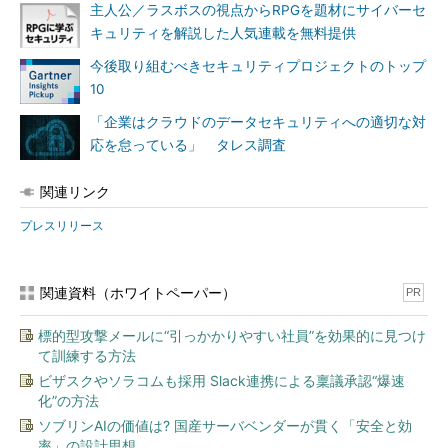
主人公／ラスボスの視点からRPGを題材にサイバーセ
キュリティを解説した人気連載を無料提供
今後取り組むべきセキュリティプロジェクトのトップ
10
「企業はクラウドのデータセキュリティへの適切な対
応を怠っている」 タレス調査
関連リンク
プレスリリース
関連資料（ホワイトペーパー）
PR
標的型攻撃メールに“引っかかりやすい社員”を効果的に見つけ
て訓練する方法
ビザスクやソラコムも採用 Slack連携による稟議承認“爆速
化”の方法
ソブリンAIの価値は? 国産サーバベンダーが貫く「安全と効
率」の設計思想