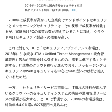
2016年～2023年の国内情報セキュリティ市場
製品セグメント別売上額予測（出典：
IDC
）
2018年に成長率が高かった企業向けエンドポイントセキュリテ
ィとメッセージングセキュリティは、その反動で成長率が鈍化す
るが、家庭向けPCの出荷台数が増えていることに加え、クラウ
ド向けセキュリティ製品への需要が高い。
これに対してIDCは「セキュリティアプライアンス市場は、
2018年に引き続きUTM（Unified Threat Management：統合脅
威管理）製品が市場をけん引するものの、需要は低下する」と予
測する。IT環境のクラウド移行が進んでおり、メッセージングセ
キュリティやWebセキュリティを中心にSaaS型への移行が進ん
でいるためだ。
一方、「セキュリティサービス市場は、IT環境の移行が進んで
いるクラウドへのセキュリティシステムの構築や運用管理サービ
スの需要が拡大する」とIDCは予測する。2019年の市場規模は、
対前年比4.9％増の8275億円の見込みだ。