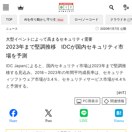
TOP
AIを作り動かし守り生かす
ロー/ノーコード
クラウドネイ
ニュース
2020年1月7日 公開
大型イベントによって高まるセキュリティ需要
2023年まで堅調推移 IDCが国内セキュリティ市
場を予測
IDC Japanによると、国内セキュリティ市場は2023年まで堅調推
移する見込み。2018～2023年の年間平均成長率は、セキュリテ
ィソフトウェア市場が3.4％、セキュリティサービス市場が4.4％
と予測する。
[＠IT]
PC用表示
関連情報
Share
Post
LINE
Hatena