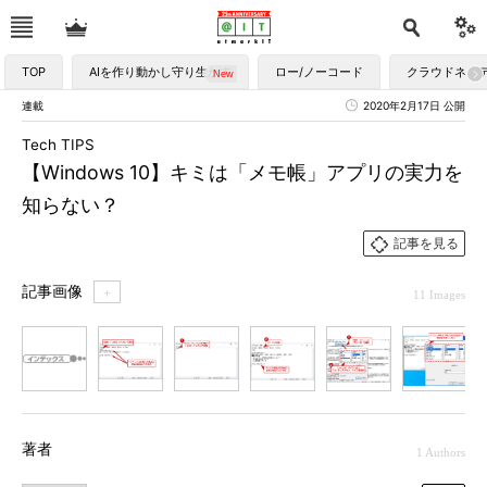
TOP
AIを作り動かし守り生かす
ロー/ノーコード
クラウドネイ
連載
2020年2月17日 公開
Tech TIPS
【Windows 10】キミは「メモ帳」アプリの実力を
知らない？
記事を見る
記事画像
＋
11 Images
1
2
3
4
5
6
7
著者
1 Authors