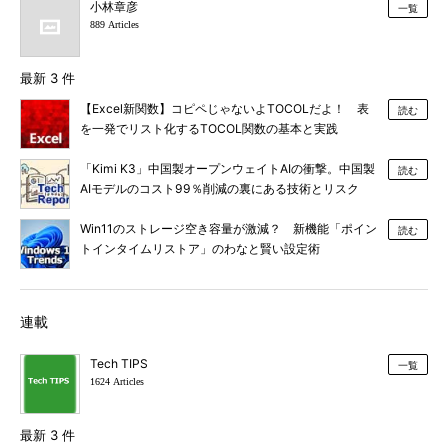
小林章彦
一覧
889 Articles
最新 3 件
【Excel新関数】コピペじゃないよTOCOLだよ！ 表
読む
を一発でリスト化するTOCOL関数の基本と実践
「Kimi K3」中国製オープンウェイトAIの衝撃。中国製
読む
AIモデルのコスト99％削減の裏にある技術とリスク
Win11のストレージ空き容量が激減？ 新機能「ポイン
読む
トインタイムリストア」のわなと賢い設定術
連載
Tech TIPS
一覧
1624 Articles
最新 3 件