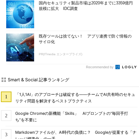
国内セキュリティ製品市場は2020年までに3359億円
規模に拡大 IDC調査
既存ツールは捨てない！ アプリ連携で防ぐ情報の
サイロ化
PR(ITmedia エンタープライズ)
Recommended by
Smart & Social 記事ランキング
「1人1AI」のアプローチは破綻する――チームでAI共有時のセキュ
リティ問題を解決するベストプラクティス
Google Chromeの新機能「Skills」 AIプロンプトの“毎回手打
ち”を不要に
Markdownファイルが、AI時代の負債に？ Googleが提案する「ナ
レッジ標準化」の一手