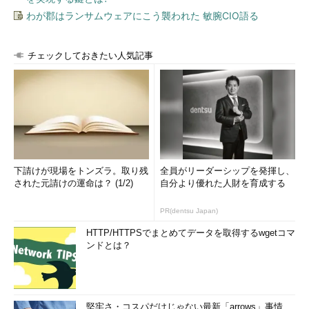
わが郡はランサムウェアにこう襲われた 敏腕CIO語る
チェックしておきたい人気記事
下請けが現場をトンズラ。取り残
全員がリーダーシップを発揮し、
された元請けの運命は？ (1/2)
自分より優れた人財を育成する
PR(dentsu Japan)
HTTP/HTTPSでまとめてデータを取得するwgetコマ
ンドとは？
堅牢さ・コスパだけじゃない最新「arrows」事情