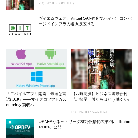
PR(FINCHI on GOETHE)
ヴイエムウェア、Virtual SAN強化でハイパーコンバ
ージドインフラの選択肢広げる
「モバイルアプリ開発に最適な言
【西野亮廣】ビジネス書最新刊
語はC#」――マイクロソフトがX
『北極星 僕たちはどう働くか』
amarinを買収へ
PR(FINCHI on GOETHE)
OPNFVがネットワーク機能仮想化の第2版「Brahm
aputra」公開