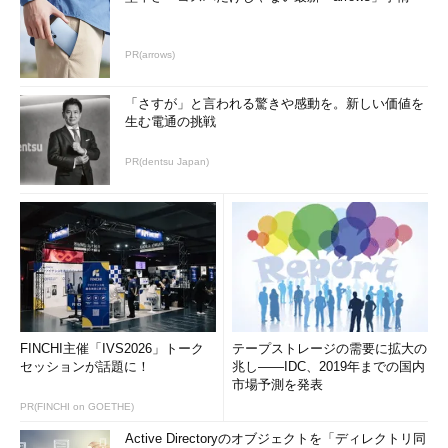
PR(arrows)
「さすが」と言われる驚きや感動を。新しい価値を
生む電通の挑戦
PR(dentsu Japan)
FINCHI主催「IVS2026」トーク
テープストレージの需要に拡大の
セッションが話題に！
兆し――IDC、2019年までの国内
市場予測を発表
PR(FINCHI on GOETHE)
Active Directoryのオブジェクトを「ディレクトリ同