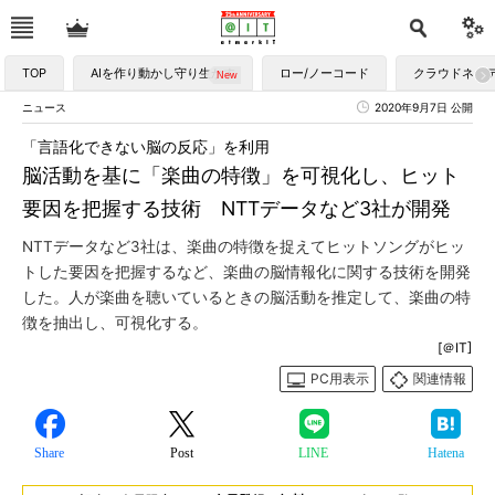
TOP
AIを作り動かし守り生かす
ロー/ノーコード
クラウドネイ
ニュース
2020年9月7日 公開
「言語化できない脳の反応」を利用
脳活動を基に「楽曲の特徴」を可視化し、ヒット
要因を把握する技術 NTTデータなど3社が開発
NTTデータなど3社は、楽曲の特徴を捉えてヒットソングがヒッ
トした要因を把握するなど、楽曲の脳情報化に関する技術を開発
した。人が楽曲を聴いているときの脳活動を推定して、楽曲の特
徴を抽出し、可視化する。
[＠IT]
PC用表示
関連情報
Share
Post
LINE
Hatena