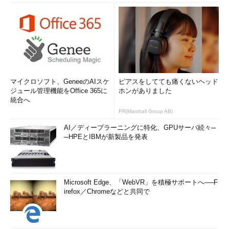
マイクロソフト、GeneeのAIスケ
ピアスをしてても痛くないヘッド
ジュール管理機能をOffice 365に
ホンがありました
統合へ
PR(Marshall Group AB)
AI／ディープラーニングに特化、GPUサーバ続々─
─HPEとIBMが新製品を発表
Microsoft Edge、「WebVR」を積極サポートへ──F
irefox／Chromeなどと共同で