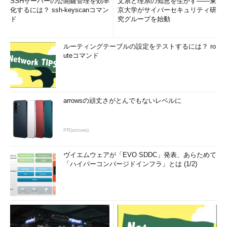
SSHサーバーの公開鍵管理を効率
文系と理系の知恵を生かす――東
化するには？ ssh-keyscanコマン
京大学がサイバーセキュリティ研
ド
究グループを始動
ルーティングテーブルの設定をテストするには？ ro
uteコマンド
arrowsの頑丈さがとんでもないレベルに
PR(arrows)
ヴイエムウェアが「EVO SDDC」発表、あらためて
「ハイパーコンバージドインフラ」とは (1/2)