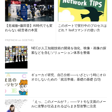
【見城徹×藤田晋】AI時代でも変
このポートで実行中のプロセスは
わらない経営者の本質
どれ？ lsofコマンドの使い方
PR(FINCHI on GOETHE)
NECが人工知能技術の開発を強化、映像・画像の探
索などを含むソリューション体系を整備
ギョーカイ研究、自己分析――いざという時にオロ
オロしないための「就活準備」基礎の基礎 (1/3)
「えっ、このメールが？」――マトモな文面のメー
ルに攻撃が仕込まれるばらまき型攻撃に注意