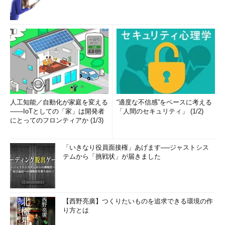
人工知能／自動化が家庭を変える
“適度な不信感”をベースに考える
――IoTとしての「家」は開発者
「人間のセキュリティ」 (1/2)
にとってのフロンティアか (1/3)
「いきなり役員面接権」あげます──ジャストシス
テムから「挑戦状」が届きました
【西野亮廣】つくりたいものを追求できる環境の作
り方とは