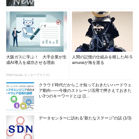
大阪ガスに学ぶ！ 大手企業が生
人間の記憶の仕組みを模したAI-S
成AI導入を成功させる理由
amuraiが海を渡る
PR(ITmedia エンタープライズ)
クラウド時代だからこそ知っておきたいハードウェ
ア動向――今後のストレージ活用で押さえておきた
い3つのキーワードとは (1...
データセンターに訪れる“新たなステージ”の話 (1/3)