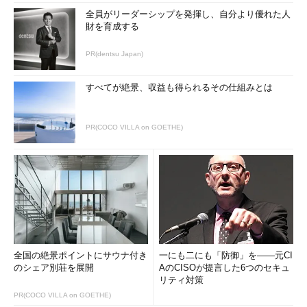
全員がリーダーシップを発揮し、自分より優れた人
財を育成する
PR(dentsu Japan)
すべてが絶景、収益も得られるその仕組みとは
PR(COCO VILLA on GOETHE)
全国の絶景ポイントにサウナ付き
一にも二にも「防御」を――元CI
のシェア別荘を展開
AのCISOが提言した6つのセキュ
リティ対策
PR(COCO VILLA on GOETHE)