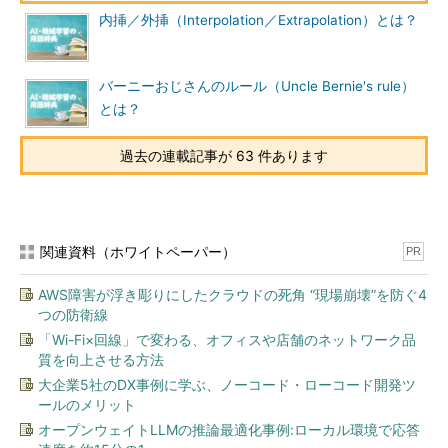
内挿／外挿（Interpolation／Extrapolation）とは？
バーニーおじさんのルール（Uncle Bernie's rule）
とは？
過去の連載記事が 63 件あります
関連資料（ホワイトペーパー）
PR
AWS障害が浮き彫りにしたクラウドの死角 “現場崩壊”を防ぐ4
つの防衛線
「Wi-Fi×回線」で変わる、オフィスや店舗のネットワーク品
質を向上させる方法
大企業5社のDX事例に学ぶ、ノーコード・ローコード開発ツ
ールのメリット
オープンウェイトLLMの推論最適化事例:ローカル環境で応答