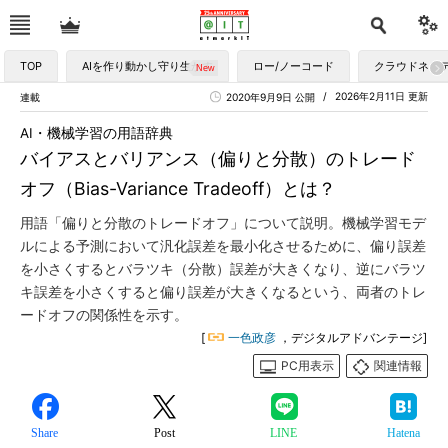
TOP
AIを作り動かし守り生かす
ロー/ノーコード
クラウドネイ
2026年2月11日 更新
連載
2020年9月9日 公開
AI・機械学習の用語辞典
バイアスとバリアンス（偏りと分散）のトレード
オフ（Bias-Variance Tradeoff）とは？
用語「偏りと分散のトレードオフ」について説明。機械学習モデ
ルによる予測において汎化誤差を最小化させるために、偏り誤差
を小さくするとバラツキ（分散）誤差が大きくなり、逆にバラツ
キ誤差を小さくすると偏り誤差が大きくなるという、両者のトレ
ードオフの関係性を示す。
[
一色政彦
，デジタルアドバンテージ]
PC用表示
関連情報
Share
Post
LINE
Hatena