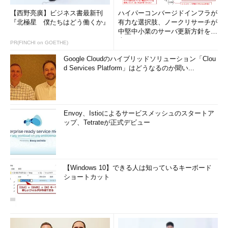
【西野亮廣】ビジネス書最新刊
ハイパーコンバージドインフラが
『北極星 僕たちはどう働くか』
有力な選択肢、ノークリサーチが
中堅中小業のサーバ更新方針を調
査
PR(FINCHI on GOETHE)
Google Cloudのハイブリッドソリューション「Clou
d Services Platform」はどうなるのか聞い...
Envoy、Istioによるサービスメッシュのスタートア
ップ、Tetrateが正式デビュー
【Windows 10】できる人は知っているキーボード
ショートカット