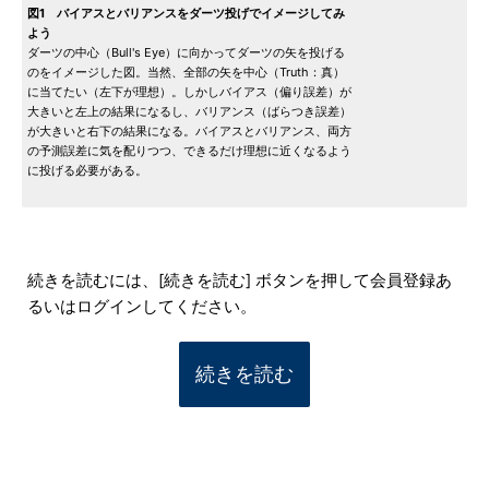
図1 バイアスとバリアンスをダーツ投げでイメージしてみ
よう
ダーツの中心（Bull's Eye）に向かってダーツの矢を投げる
のをイメージした図。当然、全部の矢を中心（Truth：真）
に当てたい（左下が理想）。しかしバイアス（偏り誤差）が
大きいと左上の結果になるし、バリアンス（ばらつき誤差）
が大きいと右下の結果になる。バイアスとバリアンス、両方
の予測誤差に気を配りつつ、できるだけ理想に近くなるよう
に投げる必要がある。
続きを読むには、[続きを読む] ボタンを押して会員登録あ
るいはログインしてください。
続きを読む