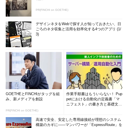
PR(FINCHI on GOETHE)
デザインネタをWebで探す人が知っておきたい、日
ごろのネタ収集と活用を効率化する4つのアプリ (1/
3)
GOETHEとFINCHIがタッグを組
作業手順書はもういらない！ Pup
み、新メディアを創設
petにおける自動化の定義書「マ
ニフェスト」の書き方と基礎文法
まとめ (1/5)
PR(FINCHI on GOETHE)
高速で安全、安定した専用線接続が理想のシステム
構築のカギに――マンパワーが「ExpressRoute」を