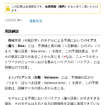
この記事は会員限定です。
会員登録（無料）
すると全てご覧いただけ
ます。
連載目次
用語解説
機械学習（や統計学）のモデルによる予測において
バイアス
（
偏り
：
Bias
）とは、予測値と真の値（＝正解値）とのズレ（つ
まり「偏り誤差：Bias error」）を指す。この予測誤差は、モデ
ルの仮定に誤りがあることから生じる（
※
なお、ニューラルネッ
トワークのニューロンおける重みとバイアスの「バイアス」とは
別物なので注意）。
また
バリアンス
（
分散
：
Variance
）とは、予測値の広がり
（つまり「ばらつき誤差：Variance error」）を指す。この予測
誤差は、訓練データの揺らぎから生じる。
モデルによる予測においてバイアス（偏り誤差）が大きすぎる
場合、そのモデルは入力と出力の関係性を正確に表現できていな