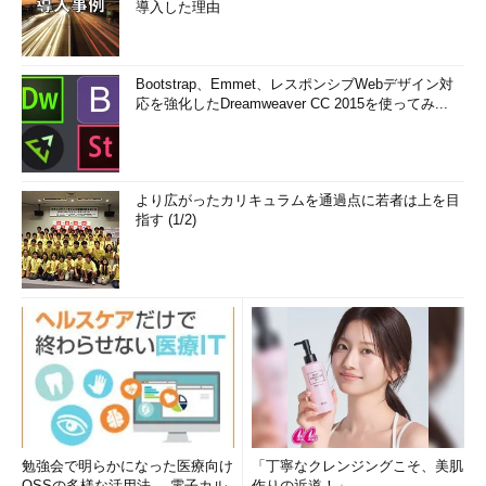
導入した理由
Bootstrap、Emmet、レスポンシブWebデザイン対
応を強化したDreamweaver CC 2015を使ってみ...
より広がったカリキュラムを通過点に若者は上を目
指す (1/2)
勉強会で明らかになった医療向け
「丁寧なクレンジングこそ、美肌
OSSの多様な活用法──電子カル
作りの近道！」