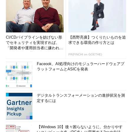
CI/CDパイプラインを妨げない形
【西野亮廣】つくりたいものを追
でセキュリティを実現すれば、
求できる環境の作り方とは
「開発者や運用担当者に嫌われな
いWAF」は可能か
PR(FINCHI on GOETHE)
Faceook、AI処理向けのモジュラーハードウェアプ
ラットフォームとASICを発表
デジタルトランスフォーメーションの進捗状況を測
定するには
【Windows 10】後々困らないように、分かりやす