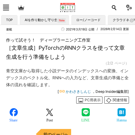
TOP
AIを作り動かし守り生かす
ロー/ノーコード
クラウドネイ
2026年2月14日 更新
連載
2021年3月19日 公開
作って試そう！ ディープラーニング工作室
［文章生成］PyTorchのRNNクラスを使って文章
生成を行う準備をしよう
（2/2 ページ）
青空文庫から取得した小説データのインデックスへの変換、イン
デックスのベクトル化、RNNへの入力など、文章生成の準備と全
体の流れを確認します。
[
かわさきしんじ
，Deep Insider編集部]
PC用表示
関連情報
Share
Post
LINE
Hatena
前のページへ