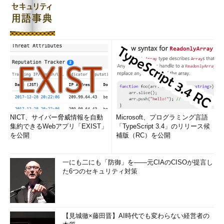
NICT、サイバー脅威情報を自動
Microsoft、プログラミング言語
集約できるWebアプリ「EXIST」
「TypeScript 3.4」のリリース候
を公開
補版（RC）を公開
一にも二にも「防御」を――元CIAのCISOが提言し
た6つのセキュリティ対策
【見城徹×藤田晋】AI時代でも変わらない経営者の