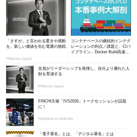
「さすが」と言われる驚きや感動
コンテナベースの継続的インテグ
を。新しい価値を生む電通の挑戦
レーションの利点／課題と、CIパ
イプライン、Docker Build高速化
のコツ (1/2...
PR(dentsu Japan)
全員がリーダーシップを発揮し、自分より優れた人
財を育成する
PR(dentsu Japan)
FINCHI主催「IVS2026」トークセッションが話題
に！
PR(FINCHI on GOETHE)
「電子署名」とは、「デジタル署名」とは