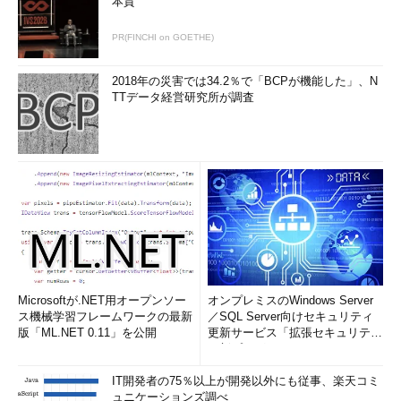
本質
PR(FINCHI on GOETHE)
2018年の災害では34.2％で「BCPが機能した」、N
TTデータ経営研究所が調査
Microsoftが.NET用オープンソー
オンプレミスのWindows Server
ス機械学習フレームワークの最新
／SQL Server向けセキュリティ
版「ML.NET 0.11」を公開
更新サービス「拡張セキュリティ
更新プログ...
IT開発者の75％以上が開発以外にも従事、楽天コミ
ュニケーションズ調べ