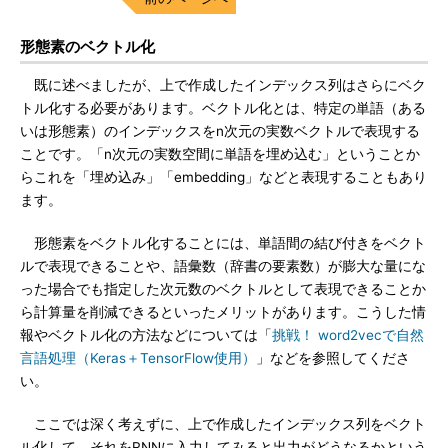
形態素のベクトル化
既に述べましたが、上で作成したインデックス列はさらにベク
トル化する必要があります。ベクトル化とは、特定の単語（ある
いは形態素）のインデックスをn次元の実数ベクトルで表現する
ことです。「n次元の実数空間に単語を埋め込む」ということか
らこれを「埋め込み」「embedding」などと表現することもあり
ます。
形態素をベクトル化することには、単語間の結び付きをベクト
ルで表現できることや、語彙数（辞書の要素数）が膨大な量にな
った場合でも指定した次元数のベクトルとして表現できることか
ら計算量を削減できるといったメリットがあります。こうした情
報やベクトル化の方法などについては「
挑戦！ word2vecで自然
言語処理（Keras＋TensorFlow使用）
」などを参照してくださ
い。
ここでは深く考えずに、上で作成したインデックス列をベクト
ル化して、それをRNNに入力してみると出力がどうなるかという