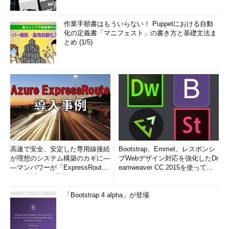
作業手順書はもういらない！ Puppetにおける自動
化の定義書「マニフェスト」の書き方と基礎文法ま
とめ (1/5)
高速で安全、安定した専用線接続
Bootstrap、Emmet、レスポンシ
が理想のシステム構築のカギに―
ブWebデザイン対応を強化したDr
―マンパワーが「ExpressRout
eamweaver CC 2015を使って
e」を導入した理由
み...
「Bootstrap 4 alpha」が登場