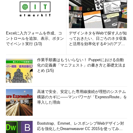
Excelに入力フォームを作成、コ
デザインネタをWebで探す人が知
ントロールを追加、表示、ボタン
っておきたい、日ごろのネタ収集
でイベント実行 (1/3)
と活用を効率化する4つのアプリ
(1/3)
作業手順書はもういらない！ Puppetにおける自動
化の定義書「マニフェスト」の書き方と基礎文法ま
とめ (1/5)
高速で安全、安定した専用線接続が理想のシステム
構築のカギに――マンパワーが「ExpressRoute」を
導入した理由
Bootstrap、Emmet、レスポンシブWebデザイン対
応を強化したDreamweaver CC 2015を使ってみ...