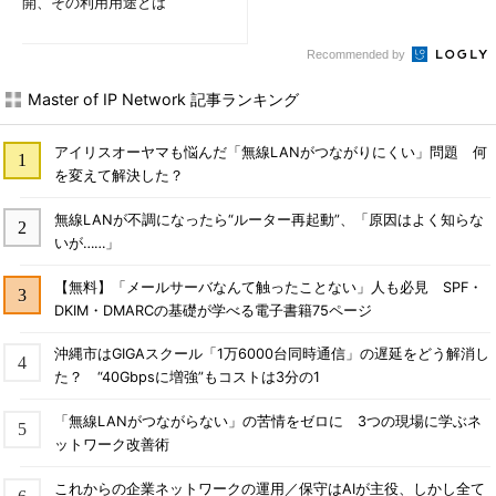
開、その利用用途とは
Recommended by
Master of IP Network 記事ランキング
アイリスオーヤマも悩んだ「無線LANがつながりにくい」問題 何
を変えて解決した？
無線LANが不調になったら“ルーター再起動”、「原因はよく知らな
いが……」
【無料】「メールサーバなんて触ったことない」人も必見 SPF・
DKIM・DMARCの基礎が学べる電子書籍75ページ
沖縄市はGIGAスクール「1万6000台同時通信」の遅延をどう解消し
た？ “40Gbpsに増強”もコストは3分の1
「無線LANがつながらない」の苦情をゼロに 3つの現場に学ぶネ
ットワーク改善術
これからの企業ネットワークの運用／保守はAIが主役、しかし全て