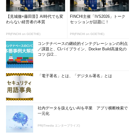
【見城徹×藤田晋】AI時代でも変
FINCHI主催「IVS2026」トーク
わらない経営者の本質
セッションが話題に！
PR(FINCHI on GOETHE)
PR(FINCHI on GOETHE)
コンテナベースの継続的インテグレーションの利点
／課題と、CIパイプライン、Docker Build高速化の
コツ (1/2...
「電子署名」とは、「デジタル署名」とは
社内データを扱えないAIを卒業 アプリ横断検索で
一元化
PR(ITmedia エンタープライズ)