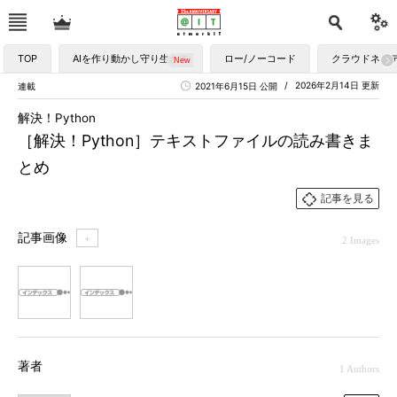
TOP
AIを作り動かし守り生かす
ロー/ノーコード
クラウドネイ
2026年2月14日 更新
連載
2021年6月15日 公開
解決！Python
［解決！Python］テキストファイルの読み書きま
とめ
記事を見る
記事画像
＋
2 Images
1
2
著者
1 Authors