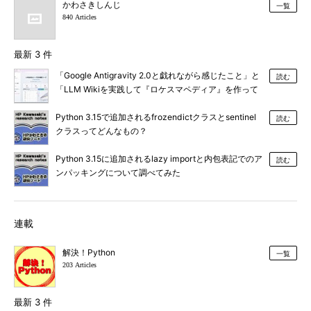
かわさきしんじ
一覧
840 Articles
最新 3 件
「Google Antigravity 2.0と戯れながら感じたこと」と
読む
「LLM Wikiを実践して『ロケスマペディア』を作って
みた」
Python 3.15で追加されるfrozendictクラスとsentinel
読む
クラスってどんなもの？
Python 3.15に追加されるlazy importと内包表記でのア
読む
ンパッキングについて調べてみた
連載
解決！Python
一覧
203 Articles
最新 3 件