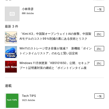
小林章彦
一覧
888 Articles
最新 3 件
「Kimi K3」中国製オープンウェイトAIの衝撃。中国製
読む
AIモデルのコスト99％削減の裏にある技術とリスク
Win11のストレージ空き容量が激減？ 新機能「ポイン
読む
トインタイムリストア」のわなと賢い設定術
Windows 11月例更新「KB5101650」公開、セキュア
読む
ブート証明書対策の継続と「ポイントインタイム復
元」など新機能追加
連載
Tech TIPS
一覧
1623 Articles