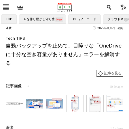
TOP
AIを作り動かし守り生かす
ロー/ノーコード
クラウドネイ
連載
2022年3月7日 公開
Tech TIPS
自動バックアップを止めて、目障りな「OneDrive
に十分な空き容量がありません」エラーを解消す
る
記事を見る
記事画像
＋
10 Images
1
2
3
4
5
6
7
著者
1 Authors