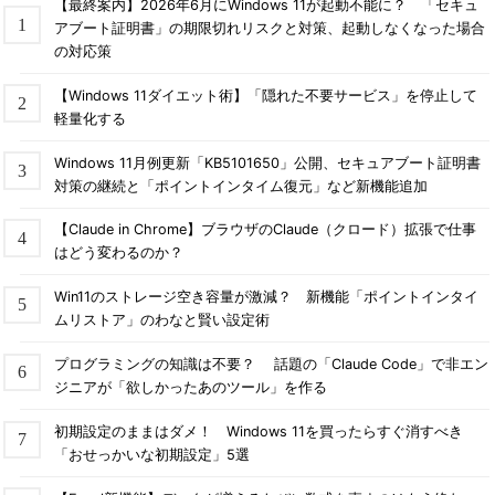
【最終案内】2026年6月にWindows 11が起動不能に？ 「セキュ
アブート証明書」の期限切れリスクと対策、起動しなくなった場合
の対応策
【Windows 11ダイエット術】「隠れた不要サービス」を停止して
軽量化する
Windows 11月例更新「KB5101650」公開、セキュアブート証明書
対策の継続と「ポイントインタイム復元」など新機能追加
【Claude in Chrome】ブラウザのClaude（クロード）拡張で仕事
はどう変わるのか？
Win11のストレージ空き容量が激減？ 新機能「ポイントインタイ
ムリストア」のわなと賢い設定術
プログラミングの知識は不要？ 話題の「Claude Code」で非エン
ジニアが「欲しかったあのツール」を作る
初期設定のままはダメ！ Windows 11を買ったらすぐ消すべき
「おせっかいな初期設定」5選