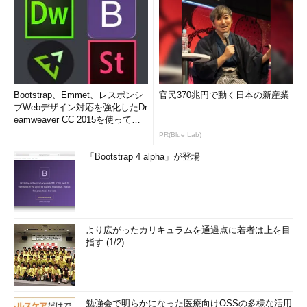
Bootstrap、Emmet、レスポンシ
官民370兆円で動く日本の新産業
ブWebデザイン対応を強化したDr
eamweaver CC 2015を使って
み...
PR(Blue Lab)
「Bootstrap 4 alpha」が登場
より広がったカリキュラムを通過点に若者は上を目
指す (1/2)
勉強会で明らかになった医療向けOSSの多様な活用