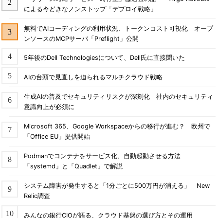
による今どきなノンストップ「デプロイ戦略」
無料でAIコーディングの利用状況、トークンコスト可視化 オープ
ンソースのMCPサーバ「Preflight」公開
5年後のDell Technologiesについて、Dell氏に直接聞いた
AIの台頭で見直しを迫られるマルチクラウド戦略
生成AIの普及でセキュリティリスクが深刻化 社内のセキュリティ
意識向上が必須に
Microsoft 365、Google Workspaceからの移行が進む？ 欧州で
「Office EU」提供開始
Podmanでコンテナをサービス化、自動起動させる方法
「systemd」と「Quadlet」で解説
システム障害が発生すると「1分ごとに500万円が消える」 New
Relic調査
みんなの銀行CIOが語る、クラウド基盤の選び方とその運用