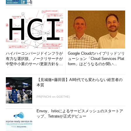
ハイパーコンバージドインフラが
Google Cloudのハイブリッドソリ
有力な選択肢、ノークリサーチが
ューション「Cloud Services Plat
中堅中小業のサーバ更新方針を調
form」はどうなるのか聞い...
査
【見城徹×藤田晋】AI時代でも変わらない経営者の
本質
PR(FINCHI on GOETHE)
Envoy、Istioによるサービスメッシュのスタートア
ップ、Tetrateが正式デビュー