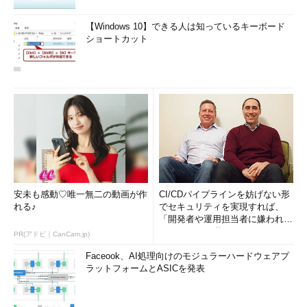
【Windows 10】できる人は知っているキーボード
ショートカット
安未も感動♡唯一無二の動画が作
CI/CDパイプラインを妨げない形
れる♪
でセキュリティを実現すれば、
「開発者や運用担当者に嫌われな
いWAF」は可能か
PR(アドビ｜CanCam.jp)
Faceook、AI処理向けのモジュラーハードウェアプ
ラットフォームとASICを発表