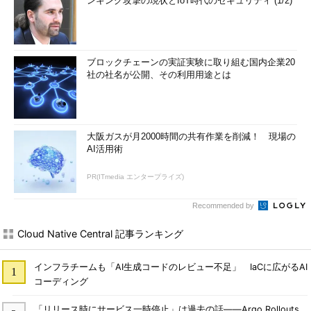
ンキング攻撃の現状とIoT時代のセキュリティ (1/2)
ブロックチェーンの実証実験に取り組む国内企業20
社の社名が公開、その利用用途とは
大阪ガスが月2000時間の共有作業を削減！ 現場の
AI活用術
PR(ITmedia エンタープライズ)
Recommended by
Cloud Native Central 記事ランキング
インフラチームも「AI生成コードのレビュー不足」 IaCに広がるAI
コーディング
「リリース時にサービス一時停止」は過去の話――Argo Rollouts