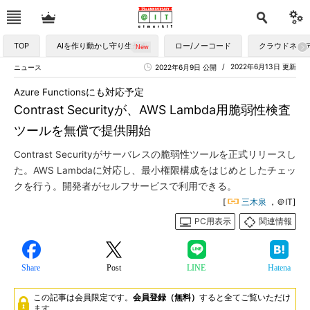
TOP
AIを作り動かし守り生かす
ロー/ノーコード
クラウドネイ
2022年6月13日 更新
ニュース
2022年6月9日 公開
Azure Functionsにも対応予定
Contrast Securityが、AWS Lambda用脆弱性検査
ツールを無償で提供開始
Contrast Securityがサーバレスの脆弱性ツールを正式リリースし
た。AWS Lambdaに対応し、最小権限構成をはじめとしたチェッ
クを行う。開発者がセルフサービスで利用できる。
[
三木泉
，＠IT]
PC用表示
関連情報
Share
Post
LINE
Hatena
この記事は会員限定です。
会員登録（無料）
すると全てご覧いただけ
ます。