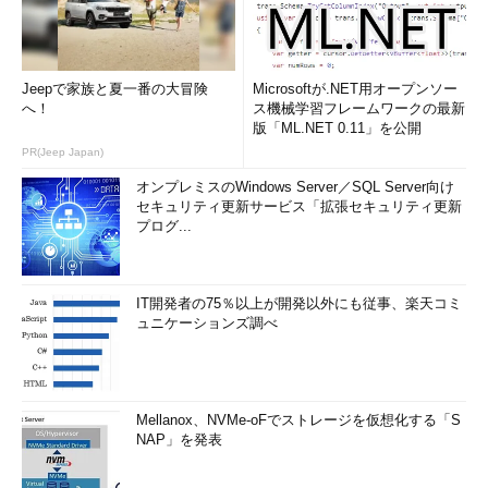
Jeepで家族と夏一番の大冒険
Microsoftが.NET用オープンソー
へ！
ス機械学習フレームワークの最新
版「ML.NET 0.11」を公開
PR(Jeep Japan)
オンプレミスのWindows Server／SQL Server向け
セキュリティ更新サービス「拡張セキュリティ更新
プログ...
IT開発者の75％以上が開発以外にも従事、楽天コミ
ュニケーションズ調べ
Mellanox、NVMe-oFでストレージを仮想化する「S
NAP」を発表