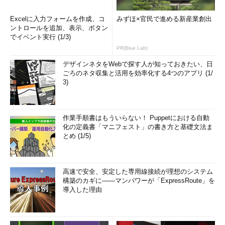
Excelに入力フォームを作成、コ
みずほ×官民で進める新産業創出
ントロールを追加、表示、ボタン
でイベント実行 (1/3)
PR(Blue Lab)
デザインネタをWebで探す人が知っておきたい、日
ごろのネタ収集と活用を効率化する4つのアプリ (1/
3)
作業手順書はもういらない！ Puppetにおける自動
化の定義書「マニフェスト」の書き方と基礎文法ま
とめ (1/5)
高速で安全、安定した専用線接続が理想のシステム
構築のカギに――マンパワーが「ExpressRoute」を
導入した理由