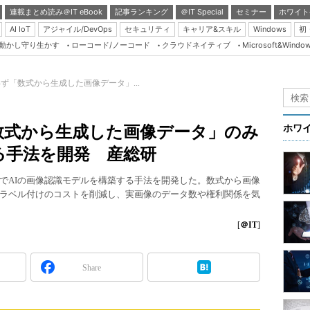
連載まとめ読み＠IT eBook
記事ランキング
＠IT Special
セミナー
ホワイト
AI IoT
アジャイル/DevOps
セキュリティ
キャリア&スキル
Windows
初
り動かし守り生かす
ローコード/ノーコード
クラウドネイティブ
Microsoft&Windo
Server & Storage
HTML5 + UX
ず「数式から生成した画像データ」...
Smart & Social
Coding Edge
数式から生成した画像データ」のみ
ホワ
Java Agile
る手法を開発 産総研
Database Expert
でAIの画像認識モデルを構築する手法を開発した。数式から画像
Linux ＆ OSS
ラベル付けのコストを削減し、実画像のデータ数や権利関係を気
Master of IP Networ
[
＠IT
]
Security & Trust
Test & Tools
Share
Insider.NET
ブログ