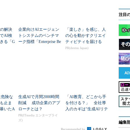
注目
足の解決
企業向けAIエージェン
「楽しさ」を感じ、人
でAI検
トシステムのベンチマ
の心を動かすクリエイ
きる「G
ーク指標「Enterprise Be
ティビティを届ける
I」
nch」が発表 データベ
PR(dentsu Japan)
ースにおけるTPC...
otは危険な
生成AIで月間2000時間
「AI教育、どこから手
も止ま
削減 成功企業のアプ
を付ける？」 全社導
暴いたA
ローチとは？
入のカギは“生成AIリテ
ラシー向上研修”（前
PR(ITmedia エンタープライ
ズ)
編）
編集
Recommended by