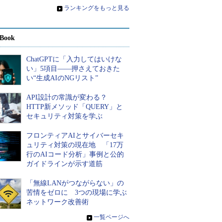
»
ランキングをもっと見る
Book
ChatGPTに「入力してはいけな
い」5項目――押さえておきた
い“生成AIのNGリスト”
API設計の常識が変わる？
HTTP新メソッド「QUERY」と
セキュリティ対策を学ぶ
フロンティアAIとサイバーセキ
ュリティ対策の現在地 「17万
行のAIコード分析」事例と公的
ガイドラインが示す道筋
「無線LANがつながらない」の
苦情をゼロに 3つの現場に学ぶ
ネットワーク改善術
»
一覧ページへ