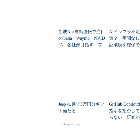
生成AI×自動運転で注目
AIインフラ不
のTesla・Waymo・NVID
策？ 手間なし
IA 各社が目指す「フ
証環境を確保で
ィジカルAI」は何が違
oogle Colab CL
うのか
Jeep 抽選で3万円分ギフ
GitHub Copil
ト当たる
指示を拒否して
らない 研究が
I安全評価の穴
PR(Jeep Japan)