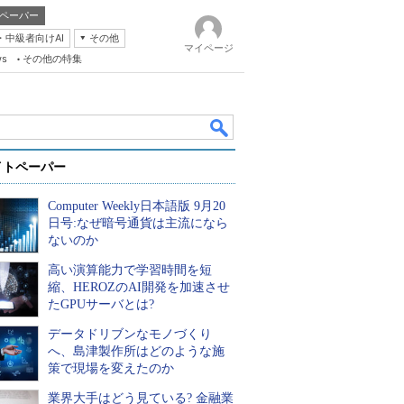
ペーパー
・中級者向けAI
その他
マイページ
ws
その他の特集
イトペーパー
Computer Weekly日本語版 9月20
日号:なぜ暗号通貨は主流になら
ないのか
高い演算能力で学習時間を短
k
縮、HEROZのAI開発を加速させ
たGPUサーバとは?
データドリブンなモノづくり
へ、島津製作所はどのような施
策で現場を変えたのか
業界大手はどう見ている? 金融業