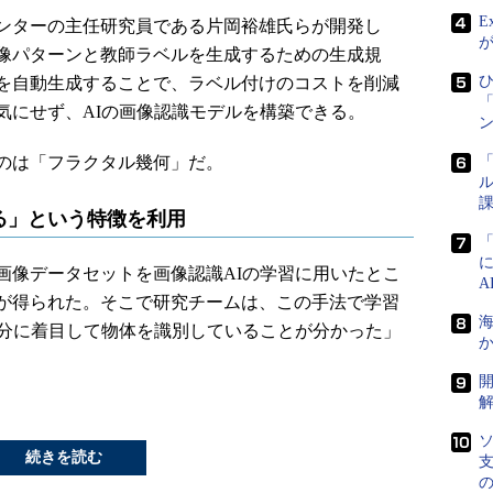
E
ンターの主任研究員である片岡裕雄氏らが開発し
像パターンと教師ラベルを生成するための生成規
ひ
を自動生成することで、ラベル付けのコストを削減
「
気にせず、AIの画像認識モデルを構築できる。
ン
のは「フラクタル幾何」だ。
「
ル
課
る」という特徴を利用
像データセットを画像認識AIの学習に用いたとこ
が得られた。そこで研究チームは、この手法で学習
海
成分に着目して物体を識別していることが分かった」
か
ソ
続きを読む
支