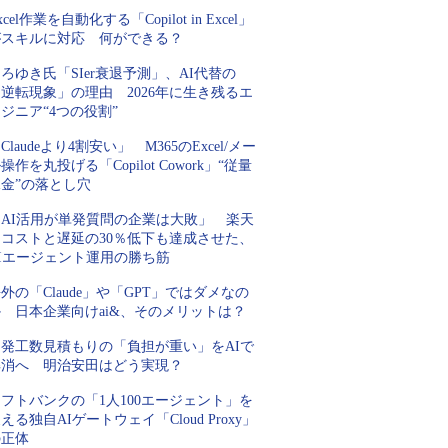
xcel作業を自動化する「Copilot in Excel」
がスキルに対応 何ができる？
ろゆき氏「SIer衰退予測」、AI代替の
逆転現象」の理由 2026年に生き残るエ
ジニア“4つの役割”
Claudeより4割安い」 M365のExcel/メー
操作を丸投げる「Copilot Cowork」“従量
金”の落とし穴
「AI活用が単発質問の企業は大敗」 楽天
にコストと遅延の30％低下も達成させた、
AIエージェント運用の勝ち筋
外の「Claude」や「GPT」ではダメなの
 日本企業向けai&、そのメリットは？
開発工数見積もりの「負担が重い」をAIで
解消へ 明治安田はどう実現？
フトバンクの「1人100エージェント」を
える独自AIゲートウェイ「Cloud Proxy」
の正体