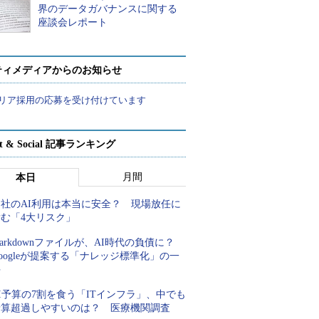
界のデータガバナンスに関する
座談会レポート
ティメディアからのお知らせ
リア採用の応募を受け付けています
rt & Social 記事ランキング
月間
本日
自社のAI利用は本当に安全？ 現場放任に
潜む「4大リスク」
arkdownファイルが、AI時代の負債に？
oogleが提案する「ナレッジ標準化」の一
手
I予算の7割を食う「ITインフラ」、中でも
予算超過しやすいのは？ 医療機関調査