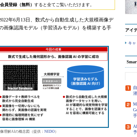
会員登録（無料）
すると全てご覧いただけます。
22年6月13日、数式から自動生成した大規模画像デ
）の画像認識モデル（学習済みモデル）を構築する手
アイ
キャ
Sma
M
G
A
像理解AIの概念図（提供：
NEDO
）