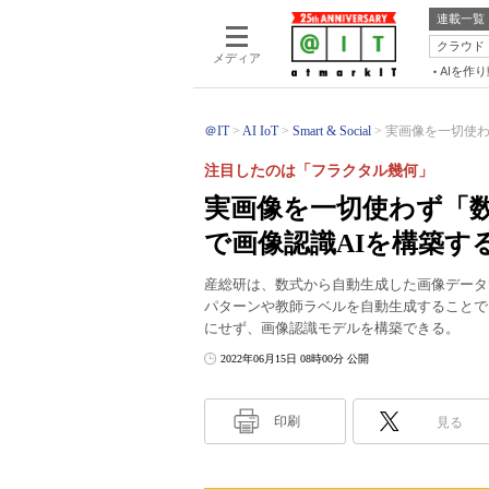
連載一覧
クラウド
メディア
AIを作
＠IT
AI IoT
Smart & Social
実画像を一切使わ
注目したのは「フラクタル幾何」
実画像を一切使わず「
で画像認識AIを構築す
産総研は、数式から自動生成した画像データ
パターンや教師ラベルを自動生成することで
にせず、画像認識モデルを構築できる。
2022年06月15日 08時00分 公開
印刷
見る