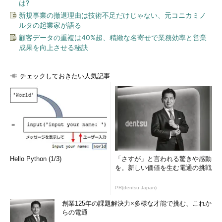
は?
新規事業の撤退理由は技術不足だけじゃない、元コニカミノ
ルタの起業家が語る
顧客データの重複は40%超、精緻な名寄せで業務効率と営業
成果を向上させる秘訣
チェックしておきたい人気記事
Hello Python (1/3)
「さすが」と言われる驚きや感動
を。新しい価値を生む電通の挑戦
PR(dentsu Japan)
創業125年の課題解決力×多様な才能で挑む、これか
らの電通