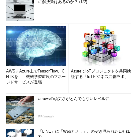
に解決策はあるのか？ (1/2)
AWS／Azure上でTensorFlow、C
AzureでIoTプロジェクトを共同検
NTKを――機械学習環境のマネー
証する「IoTビジネス共創ラボ」
ジドサービスが登場
arrowsの頑丈さがとんでもないレベルに
PR(arrows)
「LINE」に「Webカメラ」、のぞき見られた1月 (1/
3)