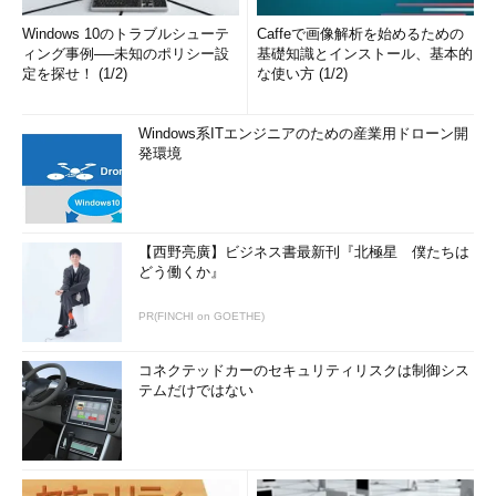
Windows 10のトラブルシューテ
Caffeで画像解析を始めるための
ィング事例──未知のポリシー設
基礎知識とインストール、基本的
定を探せ！ (1/2)
な使い方 (1/2)
Windows系ITエンジニアのための産業用ドローン開
発環境
【西野亮廣】ビジネス書最新刊『北極星 僕たちは
どう働くか』
PR(FINCHI on GOETHE)
コネクテッドカーのセキュリティリスクは制御シス
テムだけではない