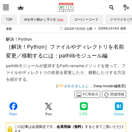
TOP
AIを作り動かし守り生かす
ロー/ノーコード
クラウドネイ
2026年2月14日 更新
連載
2022年7月20日 公開
解決！Python
［解決！Python］ファイルやディレクトリを名前
変更／移動するには：pathlibモジュール編
pathlibモジュールが提供するPath.renameメソッドを使って、フ
ァイルやディレクトリの名前を変更したり、移動したりする方法
を紹介する。
[
かわさきしんじ
，Deep Insider編集部]
PC用表示
関連情報
Share
Post
LINE
Hatena
この記事は会員限定です。
会員登録（無料）
すると全てご覧いただけ
ます。