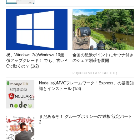
祝、Windows 7のWindows 10無
全国の絶景ポイントにサウナ付き
償アップグレード！ でも、古いP
のシェア別荘を展開
Cで動くの？ (1/2)
PR(COCO VILLA on GOETHE)
Node.jsのMVCフレームワーク「Express」の基礎知
識とインストール (1/3)
まだあるぞ！ グループポリシーの“鉄板”設定パート
2