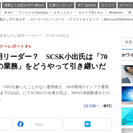
連載まとめ読み＠IT eBook
記事ランキング
＠IT Special
セミナー
ホワイト
AI IoT
アジャイル/DevOps
セキュリティ
キャリア&スキル
Windows
初
り動かし守り生かす
ローコード/ノーコード
クラウドネイティブ
Microsoft&Windo
Server & Storage
HTML5 + UX
験者なのに運用リーダー？ SCSK小出氏は「...
Smart & Social
2」セミナーレポート＃4
Coding Edge
リーダー？ SCSK小出氏は「70
ホワ
Java Agile
6の業務」をどうやって引き継いだ
Database Expert
Linux ＆ OSS
022のセッション「AWSを触ったことのない運用者が、AWS環境のインフラ運用
Master of IP Networ
でのお話」にてSCSKの小出泰介氏は、AWSの未経験者がどの
。
Security & Trust
[
谷川耕一
，
＠IT
]
Test & Tools
Insider.NET
Share
ブログ