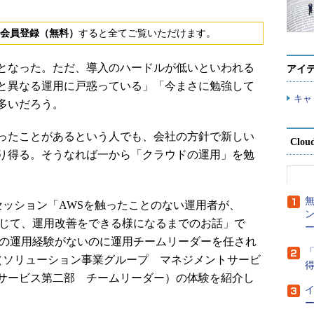
会員登録（無料）
すると全てご覧いただけます。
となった。ただ、導入のハードルが低いといわれる
アイ
と異なる運用に戸惑っている」「今まさに勉強して
キャ
多いだろう。
ったことがあるという人でも、会社の方針で新しい
Clou
り得る。そうなれば一から「クラウドの運用」を勉
yo 2022のセッション「AWSを触ったことのない運用者が、
通じて、運用改善をできる様になるまでのお話」で
ー
s（AWS）での運用経験がないのに運用チームリーダーを任され
「
氏（ソリューション事業グループ マネジメントサービ
得
サービス第二部 チームリーダー）の体験を紹介し
ー