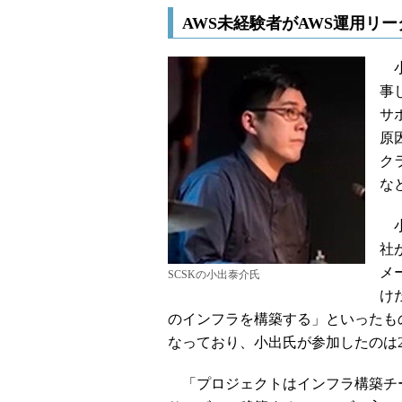
AWS未経験者がAWS運用リー
小
事
サ
原
ク
な
小
社
メ
SCSKの小出泰介氏
け
のインフラを構築する」といったもの
なっており、小出氏が参加したのは2
「プロジェクトはインフラ構築チ