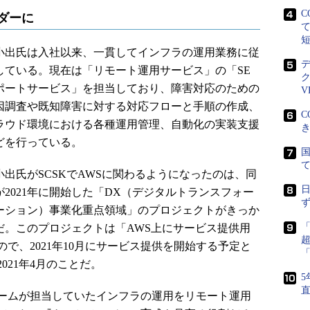
C
ダーに
出氏は入社以来、一貫してインフラの運用業務に従
している。現在は「リモート運用サービス」の「SE
ポートサービス」を担当しており、障害対応のための
V
因調査や既知障害に対する対応フローと手順の作成、
C
ラウド環境における各種運用管理、自動化の実装支援
どを行っている。
国
出氏がSCSKでAWSに関わるようになったのは、同
が2021年に開始した「DX（デジタルトランスフォー
ーション）事業化重点領域」のプロジェクトがきっか
だ。このプロジェクトは「AWS上にサービス提供用
で、2021年10月にサービス提供を開始する予定と
021年4月のことだ。
5
ームが担当していたインフラの運用をリモート運用