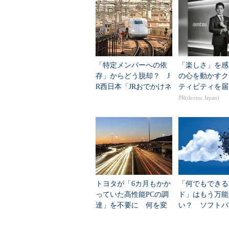
「特定メンバーへの依
「楽しさ」を感
存」からどう脱却？ J
の心を動かすク
R西日本「JRおでかけネ
ティビティを届
ット」を支えるインフ
PR(dentsu Japan)
ラ監視標準化のアプロ
ーチ
トヨタが「6カ月もかか
「何でもできる
っていた高性能PCの調
ド」はもう万能
達」を不要に 何を変
い？ ソフトバ
えたのか？
日本版ネオクラ
名乗り