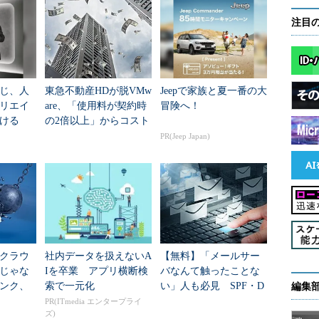
注目
じ、人
東急不動産HDが脱VMw
Jeepで家族と夏一番の大
リエイ
are、「使用料が契約時
冒険へ！
ける
の2倍以上」からコスト
を何％削減できたの
PR(Jeep Japan)
か？
クラウ
社内データを扱えないA
【無料】「メールサー
じゃな
Iを卒業 アプリ横断検
バなんて触ったことな
ンク、
索で一元化
い」人も必見 SPF・D
編集
ウドに
KIM・DMARCの基礎が
PR(ITmedia エンタープライ
ズ)
学べる電子書籍75ペー