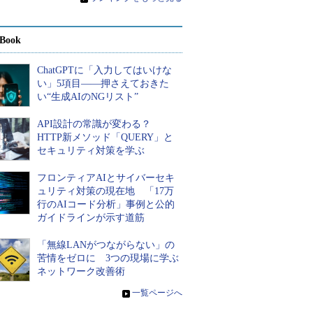
Book
ChatGPTに「入力してはいけな
い」5項目――押さえておきた
い“生成AIのNGリスト”
API設計の常識が変わる？
HTTP新メソッド「QUERY」と
セキュリティ対策を学ぶ
フロンティアAIとサイバーセキ
ュリティ対策の現在地 「17万
行のAIコード分析」事例と公的
ガイドラインが示す道筋
「無線LANがつながらない」の
苦情をゼロに 3つの現場に学ぶ
ネットワーク改善術
»
一覧ページへ