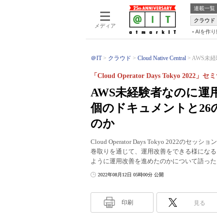
連載一覧
クラウド
メディア
AIを作
＠IT
クラウド
Cloud Native Central
AWS未経
「Cloud Operator Days Tokyo 202
AWS未経験者なのに運用
個のドキュメントと2
のか
Cloud Operator Days Tokyo 2
巻取りを通じて、運用改善をできる様になるま
ように運用改善を進めたのかについて語った
2022年08月12日 05時00分 公開
印刷
見る