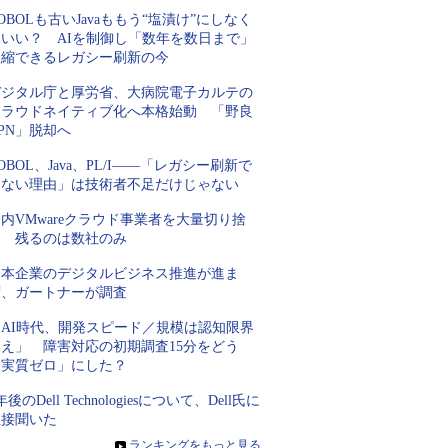
OBOLも古いJavaももう“塩漬け”にしなく
ていい？ AIを制御し「数年を数日まで」
短縮できるレガシー刷新の今
デジタル庁と厚労省、大病院電子カルテの
クラウドネイティブ化へ本格始動 「野良
PN」脱却へ
OBOL、Java、PL/I――「レガシー刷新で
きない理由」は技術者不足だけじゃない
内VMwareクラウド事業者を大量切り捨
て 残るのは数社のみ
日本企業のデジタルビジネス推進が進ま
ず、ガートナーが調査
「AI時代、開発スピード／規模は認知限界
超え」 障害対応の初期調査15分をどう
「実質ゼロ」にした？
年後のDell Technologiesについて、Dell氏に
直接聞いた
»
ランキングをもっと見る