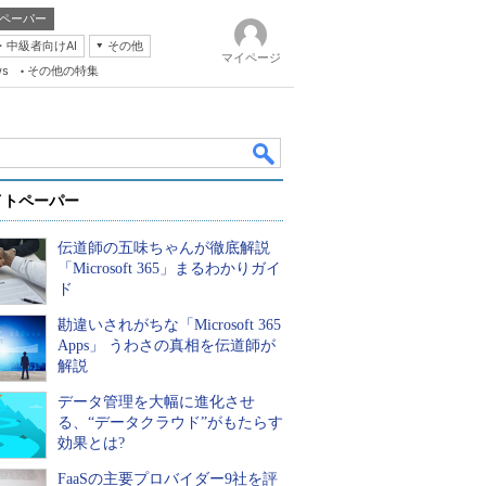
ペーパー
・中級者向けAI
その他
マイページ
ws
その他の特集
イトペーパー
伝道師の五味ちゃんが徹底解説
「Microsoft 365」まるわかりガイ
ド
勘違いされがちな「Microsoft 365
k
Apps」 うわさの真相を伝道師が
解説
データ管理を大幅に進化させ
る、“データクラウド”がもたらす
効果とは?
FaaSの主要プロバイダー9社を評