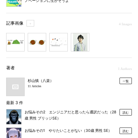
ノベーションに生かそうよ
記事画像
＋
4 Images
1
2
3
4
著者
1 Authors
杉山慎（八楽）
一覧
11 Articles
最新 3 件
お悩みその2 エンジニアだと思ったら通訳だった（28
読む
歳 男性 ブリッジSE）
お悩みその1 やりたいことがない（30歳 男性 SE）
読む