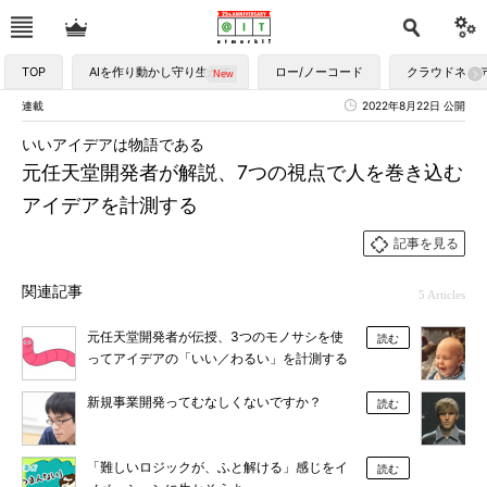
TOP
AIを作り動かし守り生かす
ロー/ノーコード
クラウドネイ
連載
2022年8月22日 公開
いいアイデアは物語である
元任天堂開発者が解説、7つの視点で人を巻き込む
アイデアを計測する
記事を見る
関連記事
5 Articles
元任天堂開発者が伝授、3つのモノサシを使
読む
ってアイデアの「いい／わるい」を計測する
新規事業開発ってむなしくないですか？
読む
「難しいロジックが、ふと解ける」感じをイ
読む