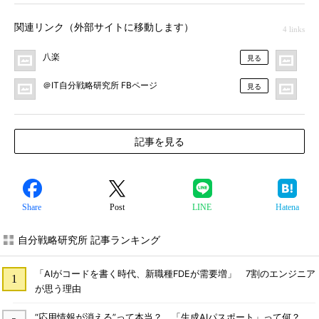
関連リンク（外部サイトに移動します）
4 links
八楽
＠I
見る
＠IT自分戦略研究所 FBページ
＠
見る
記事を見る
Share
Post
LINE
Hatena
自分戦略研究所 記事ランキング
「AIがコードを書く時代、新職種FDEが需要増」 7割のエンジニア
が思う理由
“応用情報が消える”って本当？ 「生成AIパスポート」って何？