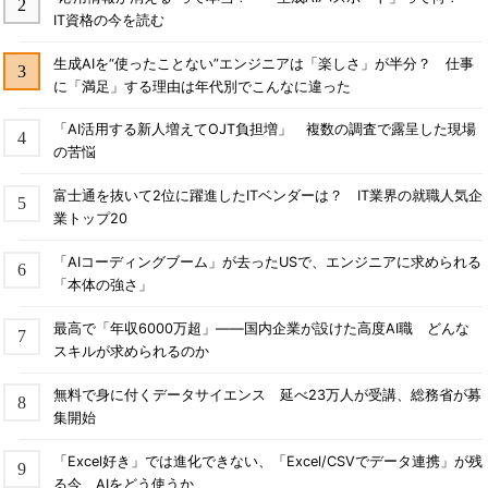
IT資格の今を読む
生成AIを“使ったことない”エンジニアは「楽しさ」が半分？ 仕事
に「満足」する理由は年代別でこんなに違った
「AI活用する新人増えてOJT負担増」 複数の調査で露呈した現場
の苦悩
富士通を抜いて2位に躍進したITベンダーは？ IT業界の就職人気企
業トップ20
「AIコーディングブーム」が去ったUSで、エンジニアに求められる
「本体の強さ」
最高で「年収6000万超」――国内企業が設けた高度AI職 どんな
スキルが求められるのか
無料で身に付くデータサイエンス 延べ23万人が受講、総務省が募
集開始
「Excel好き」では進化できない、「Excel/CSVでデータ連携」が残
る今、AIをどう使うか