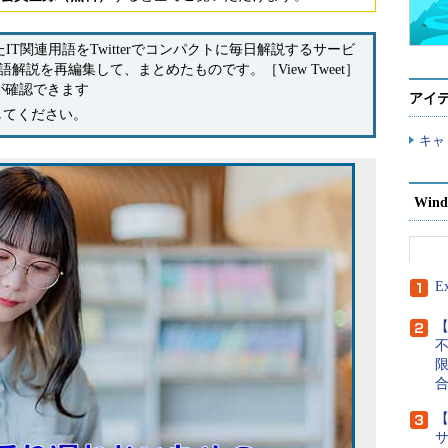
IT関連用語をTwitterでコンパクトに毎日解説するサービ
用語解説を再編集して、まとめたものです。［View Tweet］
tが確認できます
アイ
してください。
キャ
Wind
E
【
【