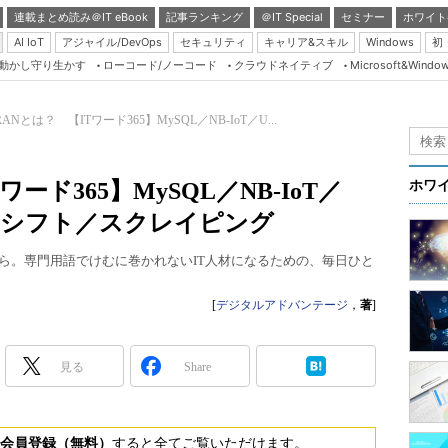
連載まとめ読み＠IT eBook
記事ランキング
＠IT Special
セミナー
ホワイト
AI IoT
アジャイル/DevOps
セキュリティ
キャリア&スキル
Windows
初
り動かし守り生かす
ローコード/ノーコード
クラウドネイティブ
Microsoft&Windo
Server & Storage
HTML5 + UX
 RANとは？ 【ITワード365】MySQL／NB-IoT／U...
Smart & Social
Coding Edge
ワード365】MySQL／NB-IoT／
ホワ
Java Agile
ークシフト／スクレイピング
Database Expert
から。専門用語でけむに巻かれないIT人材になるための、毎日ひと
Linux ＆ OSS
Master of IP Networ
[
デジタルアドバンテージ
，
著
]
Security & Trust
見る
Share
Test & Tools
Insider.NET
ブログ
会員登録（無料）
すると全てご覧いただけます。