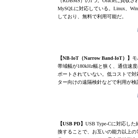
（RDBMS）の1つ。Oracleに
MySQLに対応している。Linux、W
しており、無料で利用可能だ。
【NB-IoT（Narrow Band-IoT）】
モ
帯域幅が180kHz幅と狭く、通信速度は
ポートされていない。低コストで対
ター向けの遠隔検針などで利用が検
【USB PD】
USB Type-Cに対
換することで、お互いの能力以上の電