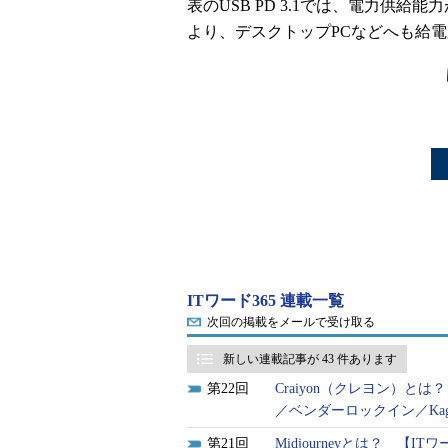
表のUSB PD 3.1では、電力供給
より、デスクトップPCなどへも給
ITワード365 連載一覧
次回の掲載をメールで受け取る
新しい連載記事が 43 件あります
22
Craiyon（クレヨン）とは？
／ベンダーロックイン／Kag
21
Midjourneyとは？ 【