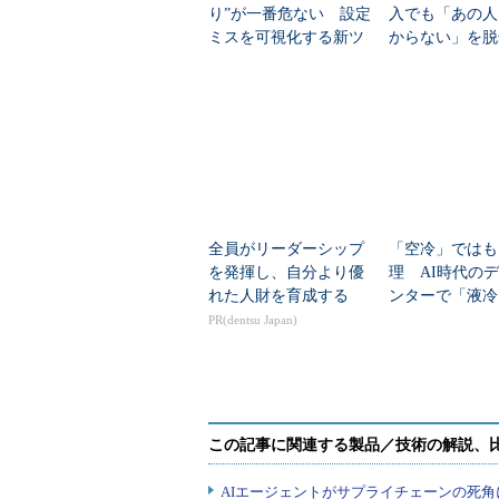
り”が一番危ない 設定
入でも「あの人
ミスを可視化する新ツ
からない」を脱
ール公開
動化されたネッ
クの正体
全員がリーダーシップ
「空冷」ではも
を発揮し、自分より優
理 AI時代の
れた人財を育成する
ンターで「液冷
ぶ“必然”
PR(dentsu Japan)