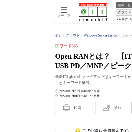
連載一覧
クラウド
メディア
AIを作
＠IT
クラウド
Windows Server Insider
Open
ITワード365
Open RANとは？ 【IT
USB PD／MNP／ピ
最新IT動向のキャッチアップはキーワード
ことキーワード解説。
2022年08月25日 05時00分 公開
2022年09月01日 16時31分 更新
印刷
通知
この記事は会員限定です。