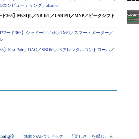
コンピューティング／ahamo
ード365】MySQL／NB-IoT／USB PD／MNP／ピークシフト
Tワード365】シャドーIT／xR／DeFi／スマートメーター／
ル
ド365】Fast Pair／DAO／SBOM／ペアレンタルコントロール／
nfig投
「無線のAIパラドック
「楽しさ」を感じ、人