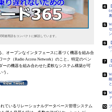
【
0
W
たIT関連用語をコンパクトに解説しています。
【
る、オープンなインタフェースに基づく機器を組み合
Radio Access Network）のこと。特定のベン
【
ダーの機器を組み合わせた柔軟なシステム構築が可
いう。
W
W
されているリレーショナルデータベース管理システム
「