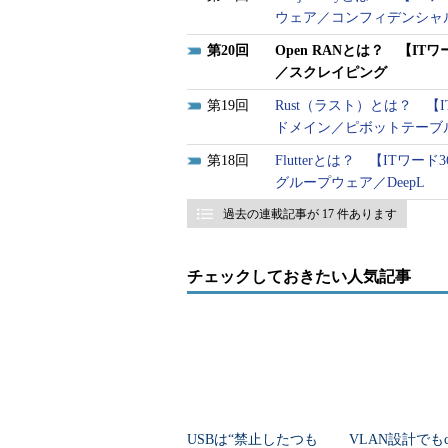
ウェア／コンフィデンシャル
20
Open RANとは？ 【ITワ
／スクレイピング
19
Rust（ラスト）とは？ 【I
ドメイン／ピボットテーブ
18
Flutterとは？ 【ITワー
グループウェア／DeepL
過去の連載記事が 17 件あります
チェックしておきたい人気記事
USBは“禁止したつも
VLAN設計でもco