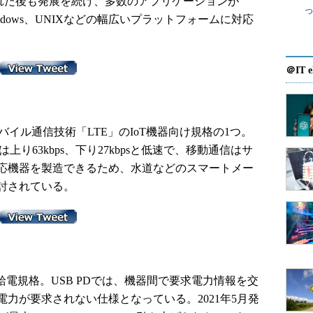
買収された後も発展を続け、多数のアプリケーションが
indows、UNIXなどの幅広いプラットフォームに対応
＠IT e
バイル通信技術「LTE」のIoT機器向け規格の1つ。
上り63kbps、下り27kbpsと低速で、移動通信はサ
応機器を製造できるため、水道などのスマートメー
討されている。
応した給電規格。USB PDでは、機器間で要求電力情報を交
力が要求されない仕様となっている。2021年5月発