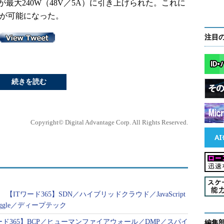
能力が最大240W（48V／5A）に引き上げられた。これに
電が可能になった。
注目
続きを読む
Copyright© Digital Advantage Corp. All Rights Reserved.
 【ITワード365】SDN／ハイブリッドクラウド／JavaScript
gle／ディープテック
ITワード365】BCP／ヒューマンファイアウォール／DMP／スパイ
編集