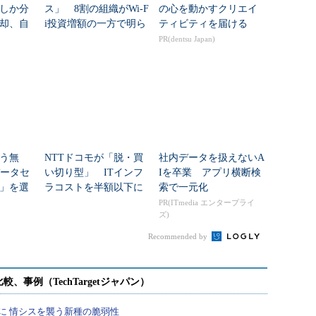
しか分
ス」 8割の組織がWi-F
の心を動かすクリエイ
却、自
i投資増額の一方で明ら
ティビティを届ける
トワー
かになった3つの課題
PR(dentsu Japan)
う無
NTTドコモが「脱・買
社内データを扱えないA
データセ
い切り型」 ITインフ
Iを卒業 アプリ横断検
」を選
ラコストを半額以下に
索で一元化
抑える調達法とは？
PR(ITmedia エンタープライ
ズ)
Recommended by