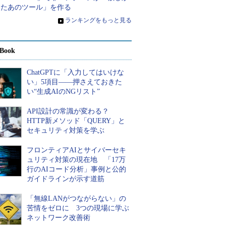
ったあのツール」を作る
»
ランキングをもっと見る
Book
ChatGPTに「入力してはいけな
い」5項目――押さえておきた
い“生成AIのNGリスト”
API設計の常識が変わる？
HTTP新メソッド「QUERY」と
セキュリティ対策を学ぶ
フロンティアAIとサイバーセキ
ュリティ対策の現在地 「17万
行のAIコード分析」事例と公的
ガイドラインが示す道筋
「無線LANがつながらない」の
苦情をゼロに 3つの現場に学ぶ
ネットワーク改善術