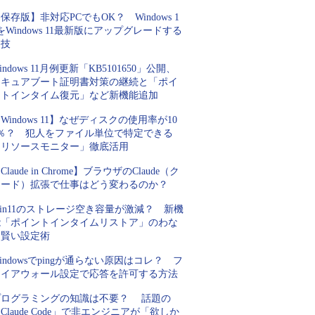
保存版】非対応PCでもOK？ Windows 1
をWindows 11最新版にアップグレードする
裏技
indows 11月例更新「KB5101650」公開、
セキュアブート証明書対策の継続と「ポイ
ントインタイム復元」など新機能追加
Windows 11】なぜディスクの使用率が10
0％？ 犯人をファイル単位で特定できる
「リソースモニター」徹底活用
Claude in Chrome】ブラウザのClaude（ク
ロード）拡張で仕事はどう変わるのか？
in11のストレージ空き容量が激減？ 新機
能「ポイントインタイムリストア」のわな
と賢い設定術
indowsでpingが通らない原因はコレ？ フ
ァイアウォール設定で応答を許可する方法
プログラミングの知識は不要？ 話題の
Claude Code」で非エンジニアが「欲しか