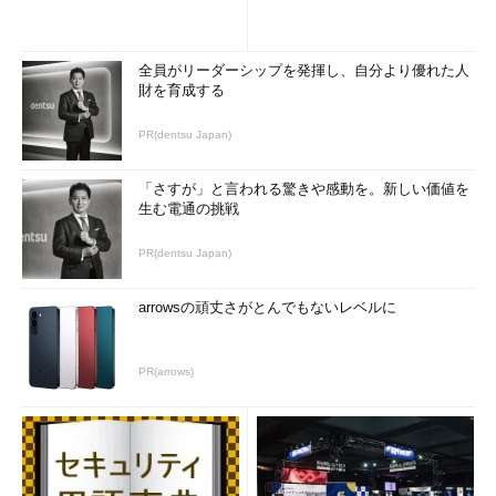
全員がリーダーシップを発揮し、自分より優れた人
財を育成する
PR(dentsu Japan)
「さすが」と言われる驚きや感動を。新しい価値を
生む電通の挑戦
PR(dentsu Japan)
arrowsの頑丈さがとんでもないレベルに
PR(arrows)