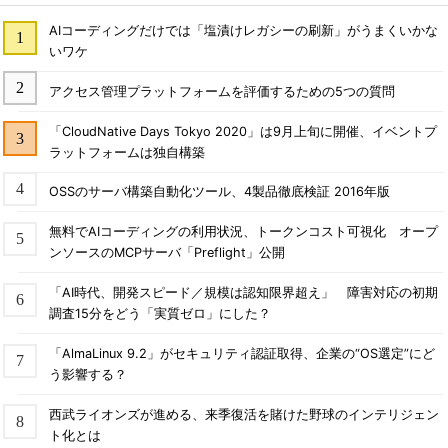
AIコーディングだけでは「塩漬けレガシーの刷新」がうまくいかな
いワケ
アクセス管理プラットフォームを評価するための5つの質問
「CloudNative Days Tokyo 2020」は9月上旬に開催、イベントプ
ラットフォームは独自構築
OSSのサーバ構築自動化ツール、4製品徹底検証 2016年版
無料でAIコーディングの利用状況、トークンコスト可視化 オープ
ンソースのMCPサーバ「Preflight」公開
「AI時代、開発スピード／規模は認知限界超え」 障害対応の初期
調査15分をどう「実質ゼロ」にした？
「AlmaLinux 9.2」がセキュリティ認証取得、企業の“OS選定”にど
う影響する？
西武ライオンズが進める、来季復活を賭けた野球のインテリジェン
ト化とは