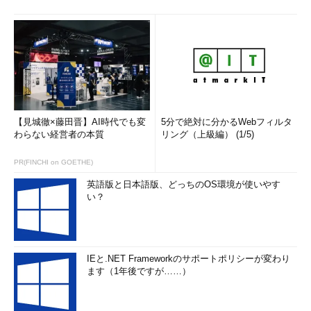
【見城徹×藤田晋】AI時代でも変
5分で絶対に分かるWebフィルタ
わらない経営者の本質
リング（上級編） (1/5)
PR(FINCHI on GOETHE)
英語版と日本語版、どっちのOS環境が使いやす
い？
IEと.NET Frameworkのサポートポリシーが変わり
ます（1年後ですが……）