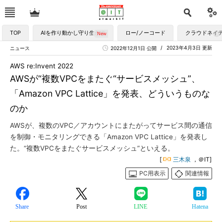
TOP
AIを作り動かし守り生かす
ロー/ノーコード
クラウドネイ
2023年4月3日 更新
ニュース
2022年12月1日 公開
AWS re:Invent 2022
AWSが“複数VPCをまたぐ“サービスメッシュ”、
「Amazon VPC Lattice」を発表、どういうものな
のか
AWSが、複数のVPC／アカウントにまたがってサービス間の通信
を制御・モニタリングできる「Amazon VPC Lattice」を発表し
た。“複数VPCをまたぐサービスメッシュ”といえる。
[
三木泉
，＠IT]
PC用表示
関連情報
Share
Post
LINE
Hatena