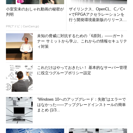
小室安未のおしゃれ動画の秘密が
ザイリンクス、OpenCL、C／C+
判明
+でFPGAアクセラレーションを
行う開発環境最新版のリリースを
発表
PR(アドビ｜CanCam.jp)
未知の脅威に対抗するための「6原則」――ガート
ナー サミットから学ぶ、これからの情報セキュリテ
ィ対策
これだけはやっておきたい！ 基本的なサーバー管理
に役立つグループポリシー設定
“Windows 10へのアップグレード：失敗”はエラーで
はなかった――アップグレードインストールの簡単
まとめ (1/3...