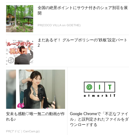
全国の絶景ポイントにサウナ付きのシェア別荘を展
開
PR(COCO VILLA on GOETHE)
まだあるぞ！ グループポリシーの“鉄板”設定パート
2
安未も感動♡唯一無二の動画が作
Google Chromeで「不正なファイ
れる♪
ル」と誤判定されたファイルをダ
ウンロードする
PR(アドビ｜CanCam.jp)