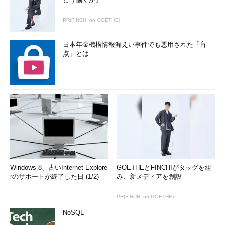
PR(FINCHI on GOETHE)
日本年金機構情報漏えい事件でも悪用された「盲
点」とは
Windows 8、古いInternet Explore
GOETHEとFINCHIがタッグを組
rのサポートが終了した日 (1/2)
み、新メディアを創設
PR(FINCHI on GOETHE)
NoSQL