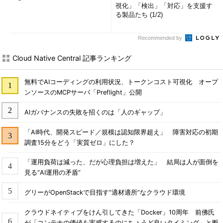
視化」「検出」「対応」を支援す
る製品たち (1/2)
Recommended by
Cloud Native Central 記事ランキング
無料でAIコーディングの利用状況、トークンコスト可視化 オープ
ンソースのMCPサーバ「Preflight」公開
AIガバナンスの失敗を招くのは「人のギャップ」
「AI時代、開発スピード／規模は認知限界超え」 障害対応の初期
調査15分をどう「実質ゼロ」にした？
「運用負荷は減った、だが心理負担は増えた」 結局は人が面倒を
見る“AI運用の矛盾”
グリーがOpenStackで目指す“適材適所”なクラウド環境
クラウドネイティブをけん引してきた「Docker」10周年 前佛氏
が「コンテナの価値を実感するのにちょうど良いタイミング」と断