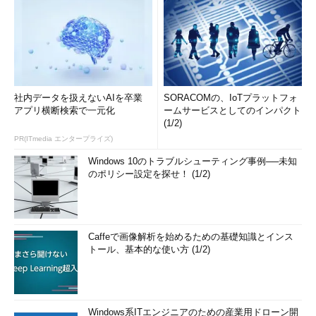
社内データを扱えないAIを卒業
SORACOMの、IoTプラットフォ
アプリ横断検索で一元化
ームサービスとしてのインパクト
(1/2)
PR(ITmedia エンタープライズ)
Windows 10のトラブルシューティング事例──未知
のポリシー設定を探せ！ (1/2)
Caffeで画像解析を始めるための基礎知識とインス
トール、基本的な使い方 (1/2)
Windows系ITエンジニアのための産業用ドローン開