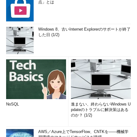
点」とは
Windows 8、古いInternet Explorerのサポートが終了
した日 (1/2)
NoSQL
進まない、終わらないWindows U
pdateのトラブルに解決策はある
のか？ (1/2)
AWS／Azure上でTensorFlow、CNTKを――機械学