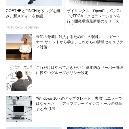
GOETHEとFINCHIがタッグを組
ザイリンクス、OpenCL、C／C+
み、新メディアを創設
+でFPGAアクセラレーションを
行う開発環境最新版のリリースを
発表
PR(FINCHI on GOETHE)
未知の脅威に対抗するための「6原則」――ガート
ナー サミットから学ぶ、これからの情報セキュリテ
ィ対策
これだけはやっておきたい！ 基本的なサーバー管理
に役立つグループポリシー設定
“Windows 10へのアップグレード：失敗”はエラーで
はなかった――アップグレードインストールの簡単
まとめ (1/3...