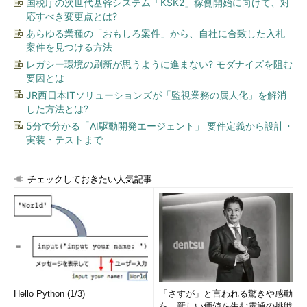
国税庁の次世代基幹システム「KSK2」稼働開始に向けて、対
応すべき変更点とは?
あらゆる業種の「おもしろ案件」から、自社に合致した入札
案件を見つける方法
レガシー環境の刷新が思うように進まない? モダナイズを阻む
要因とは
JR西日本ITソリューションズが「監視業務の属人化」を解消
した方法とは?
5分で分かる「AI駆動開発エージェント」 要件定義から設計・
実装・テストまで
チェックしておきたい人気記事
Hello Python (1/3)
「さすが」と言われる驚きや感動
を。新しい価値を生む電通の挑戦