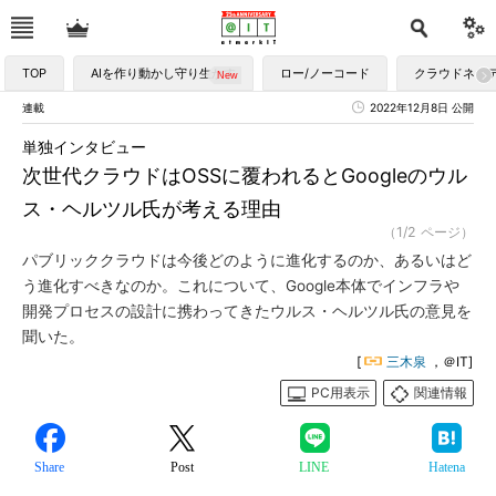
TOP
AIを作り動かし守り生かす
ロー/ノーコード
クラウドネイ
連載
2022年12月8日 公開
単独インタビュー
次世代クラウドはOSSに覆われるとGoogleのウル
ス・ヘルツル氏が考える理由
（1/2 ページ）
パブリッククラウドは今後どのように進化するのか、あるいはど
う進化すべきなのか。これについて、Google本体でインフラや
開発プロセスの設計に携わってきたウルス・ヘルツル氏の意見を
聞いた。
[
三木泉
，＠IT]
PC用表示
関連情報
Share
Post
LINE
Hatena