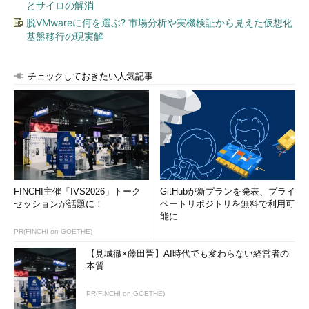
とサイロの解消
脱VMwareに何を選ぶ? 市場分析や実機検証から見えた仮想化
基盤移行の現実解
チェックしておきたい人気記事
FINCHI主催「IVS2026」トーク
GitHubが新プランを発表、プライ
セッションが話題に！
ベートリポジトリを無料で利用可
能に
PR(FINCHI on GOETHE)
【見城徹×藤田晋】AI時代でも変わらない経営者の
本質
PR(FINCHI on GOETHE)