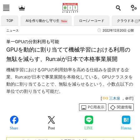
TOP
AIを作り動かし守り生かす
ロー/ノーコード
クラウドネイ
ニュース
2022年12月20日 公開
単一GPUの分割利用も可能
GPUを動的に割り当てて機械学習における利用の
無駄を減らす、Run:aiが日本で本格事業展開
機械学習におけるGPUの利用効率を高める仕組みを提供する企
業、Run:aiが日本で事業展開を本格化している。GPUクラスタを
動的に割り当てることで、無駄を減らせるという。小数点以下の
単位での割り当ても可能だ。
[
三木泉
，＠IT]
PC用表示
関連情報
Share
Post
LINE
Hatena