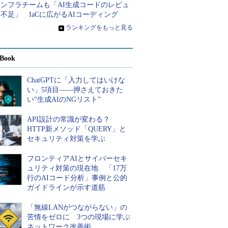
インフラチームも「AI生成コードのレビュ
不足」 IaCに広がるAIコーディング
»
ランキングをもっと見る
Book
ChatGPTに「入力してはいけな
い」5項目――押さえておきた
い“生成AIのNGリスト”
API設計の常識が変わる？
HTTP新メソッド「QUERY」と
セキュリティ対策を学ぶ
フロンティアAIとサイバーセキ
ュリティ対策の現在地 「17万
行のAIコード分析」事例と公的
ガイドラインが示す道筋
「無線LANがつながらない」の
苦情をゼロに 3つの現場に学ぶ
ネットワーク改善術