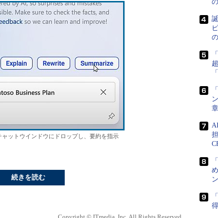
誕
ピ
「
ン
担
チャットウインドウにドロップし、要約を指示
C
め
続きを読む
ン
「
得
Copyright © ITmedia, Inc. All Rights Reserved.