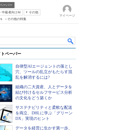
ペーパー
・中級者向けAI
その他
マイページ
ws
その他の特集
イトペーパー
自律型AIエージェントの落とし
穴、ツールの乱立がもたらす混
乱を解消するには?
組織の二大資産、人とデータを
k
結び付けるセルフサービス分析
の文化をどう築くか
サステナビリティと柔軟な配送
を両立、DHLに学ぶ「グリーン
DX」実現のヒント
データを経営に生かす第一歩、