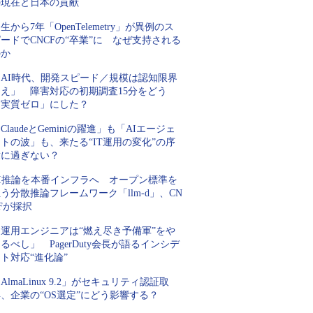
の現在と日本の貢献
生から7年「OpenTelemetry」が異例のス
ードでCNCFの“卒業”に なぜ支持される
のか
「AI時代、開発スピード／規模は認知限界
超え」 障害対応の初期調査15分をどう
「実質ゼロ」にした？
ClaudeとGeminiの躍進」も「AIエージェ
トの波」も、来たる“IT運用の変化”の序
章に過ぎない？
AI推論を本番インフラへ オープン標準を
う分散推論フレームワーク「llm-d」、CN
Fが採択
「運用エンジニアは“燃え尽き予備軍”をや
るべし」 PagerDuty会長が語るインシデ
ト対応“進化論”
AlmaLinux 9.2」がセキュリティ認証取
、企業の“OS選定”にどう影響する？