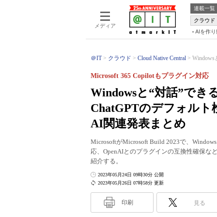
連載一覧
クラウド
メディア
AIを作
＠IT
クラウド
Cloud Native Central
Windows
Microsoft 365 Copilotもプラグイン対応
Windowsと“対話”できるWi
ChatGPTのデフォルト検索に
AI関連発表まとめ
MicrosoftがMicrosoft Build 2023で、W
応、OpenAIとのプラグインの互換性確保
紹介する。
2023年05月24日 09時30分 公開
2023年05月26日 07時58分 更新
印刷
見る