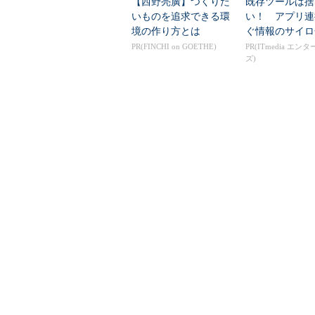
【西野亮廣】つくりた
既存ツールは捨
いものを追求できる環
い！ アプリ連
境の作り方とは
ぐ情報のサイロ
PR(FINCHI on GOETHE)
PR(ITmedia エン
ズ)