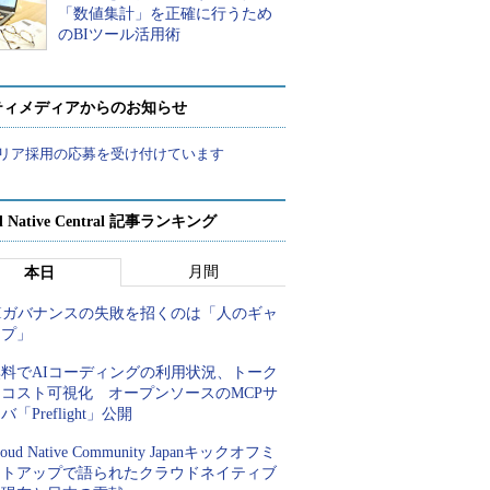
「数値集計」を正確に行うため
のBIツール活用術
ティメディアからのお知らせ
リア採用の応募を受け付けています
d Native Central 記事ランキング
月間
本日
AIガバナンスの失敗を招くのは「人のギャ
ップ」
無料でAIコーディングの利用状況、トーク
ンコスト可視化 オープンソースのMCPサ
バ「Preflight」公開
loud Native Community Japanキックオフミ
ートアップで語られたクラウドネイティブ