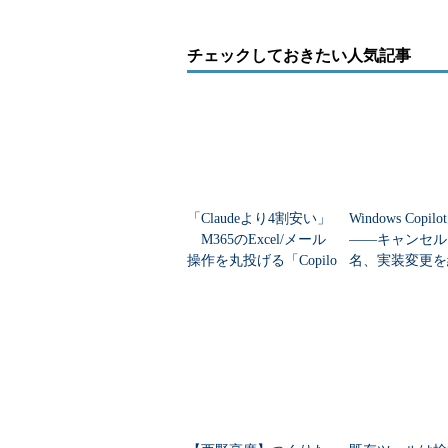
チェックしておきたい人気記事
「Claudeより4割安い」
Windows Copi
M365のExcel/メール
――キャンセル
操作を丸投げる「Copilo
名、実装変更を
t Cowork」“従量課金”の
すMicrosoftの
落...