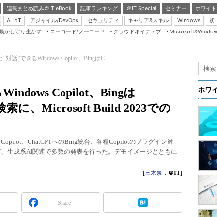
連載まとめ読み＠IT eBook
記事ランキング
＠IT Special
セミナー
ホワイト
AI IoT
アジャイル/DevOps
セキュリティ
キャリア&スキル
Windows
初
り動かし守り生かす
ローコード/ノーコード
クラウドネイティブ
Microsoft&Windo
Server & Storage
HTML5 + UX
と“対話”できるWindows Copilot、BingはC...
Smart & Social
Coding Edge
ndows Copilot、Bingは
ホワ
Java Agile
、Microsoft Build 2023での
Database Expert
Linux ＆ OSS
indows Copilot、ChatGPTへのBing統合、各種Copilotのプラグイン対
Master of IP Networ
など、生成系AI関連で多数の発表を行った。デモイメージとともに
Security & Trust
[
三木泉
，
＠IT
]
Test & Tools
Insider.NET
Share
ブログ