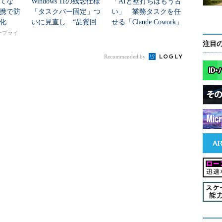
てな
Windows 11の残念仕様
「AIと壁打ちはもう古
携で防
「タスクバー固定」つ
い」 業務タスクを任
化
いに見直し “品質回
せる「Claude Cowork」
帰”は本当か？
の落とし穴
タープライ
注目
Recommended by