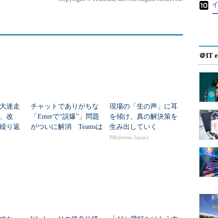
ー
＠IT e
lot大迷走
チャットでありがちな
現場の「生の声」に耳
、改
「Enterで“誤爆”」問題
を傾け、真の解決策を
繰り返
がついに解消 Teamsは
生み出していく
混乱
ここまで変わった
PR(dentsu Japan)