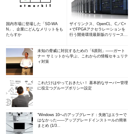
国内市場に登場した「SD-WA
ザイリンクス、OpenCL、C／C+
N」、企業にどんなメリットをも
+でFPGAアクセラレーションを
たらすか
行う開発環境最新版のリリースを
発表
未知の脅威に対抗するための「6原則」――ガート
ナー サミットから学ぶ、これからの情報セキュリテ
ィ対策
これだけはやっておきたい！ 基本的なサーバー管理
に役立つグループポリシー設定
“Windows 10へのアップグレード：失敗”はエラーで
はなかった――アップグレードインストールの簡単
まとめ (1/3...