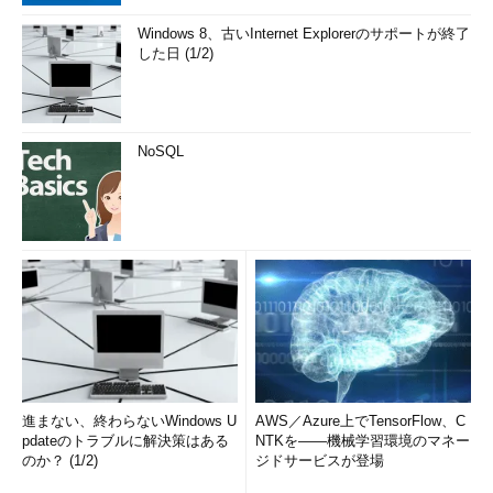
Windows 8、古いInternet Explorerのサポートが終了
した日 (1/2)
NoSQL
進まない、終わらないWindows U
AWS／Azure上でTensorFlow、C
pdateのトラブルに解決策はある
NTKを――機械学習環境のマネー
のか？ (1/2)
ジドサービスが登場