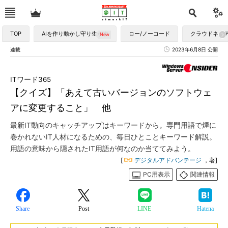
TOP
AIを作り動かし守り生かす
ロー/ノーコード
クラウドネイ
連載
2023年6月8日 公開
ITワード365
【クイズ】「あえて古いバージョンのソフトウェ
アに変更すること」 他
最新IT動向のキャッチアップはキーワードから。専門用語で煙に
巻かれないIT人材になるための、毎日ひとことキーワード解説。
用語の意味から隠されたIT用語が何なのか当ててみよう。
[
デジタルアドバンテージ
，著]
PC用表示
関連情報
Share
Post
LINE
Hatena