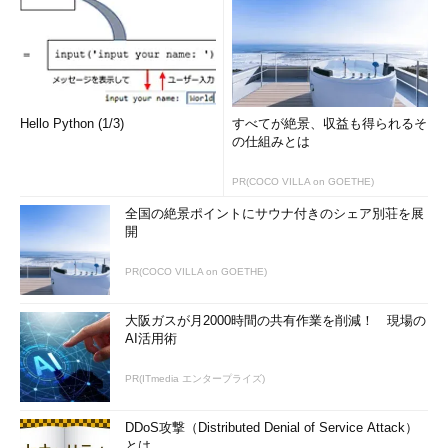
Hello Python (1/3)
すべてが絶景、収益も得られるそ
の仕組みとは
PR(COCO VILLA on GOETHE)
全国の絶景ポイントにサウナ付きのシェア別荘を展
開
PR(COCO VILLA on GOETHE)
大阪ガスが月2000時間の共有作業を削減！ 現場の
AI活用術
PR(ITmedia エンタープライズ)
DDoS攻撃（Distributed Denial of Service Attack）
とは