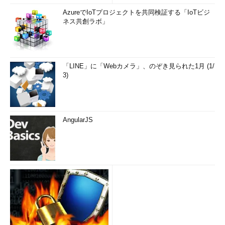
AzureでIoTプロジェクトを共同検証する「IoTビジ
ネス共創ラボ」
「LINE」に「Webカメラ」、のぞき見られた1月 (1/
3)
AngularJS