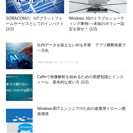
SORACOMの、IoTプラットフォ
Windows 10のトラブルシューテ
ームサービスとしてのインパクト
ィング事例──未知のポリシー設
(1/2)
定を探せ！ (1/2)
社内データを扱えないAIを卒業 アプリ横断検索で
一元化
PR(ITmedia エンタープライズ)
Caffeで画像解析を始めるための基礎知識とインス
トール、基本的な使い方 (1/2)
Windows系ITエンジニアのための産業用ドローン開
発環境