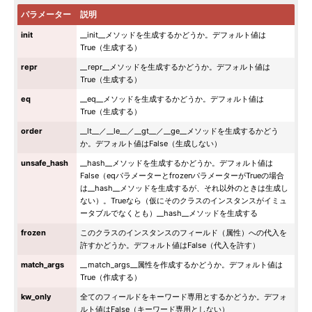
パラメーター
説明
init
__init__メソッドを生成するかどうか。デフォルト値は
True（生成する）
repr
__repr__メソッドを生成するかどうか。デフォルト値は
True（生成する）
eq
__eq__メソッドを生成するかどうか。デフォルト値は
True（生成する）
order
__lt__／__le__／__gt__／__ge__メソッドを生成するかどう
か。デフォルト値はFalse（生成しない）
unsafe_hash
__hash__メソッドを生成するかどうか。デフォルト値は
False（eqパラメーターとfrozenパラメーターがTrueの場合
は__hash__メソッドを生成するが、それ以外のときは生成し
ない）。Trueなら（仮にそのクラスのインスタンスがイミュ
ータブルでなくとも）__hash__メソッドを生成する
frozen
このクラスのインスタンスのフィールド（属性）への代入を
許すかどうか。デフォルト値はFalse（代入を許す）
match_args
__match_args__属性を作成するかどうか。デフォルト値は
True（作成する）
kw_only
全てのフィールドをキーワード専用とするかどうか。デフォ
ルト値はFalse（キーワード専用としない）