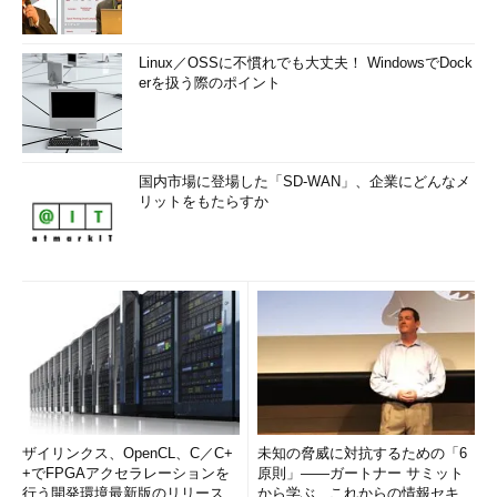
Linux／OSSに不慣れでも大丈夫！ WindowsでDock
erを扱う際のポイント
国内市場に登場した「SD-WAN」、企業にどんなメ
リットをもたらすか
ザイリンクス、OpenCL、C／C+
未知の脅威に対抗するための「6
+でFPGAアクセラレーションを
原則」――ガートナー サミット
行う開発環境最新版のリリースを
から学ぶ、これからの情報セキュ