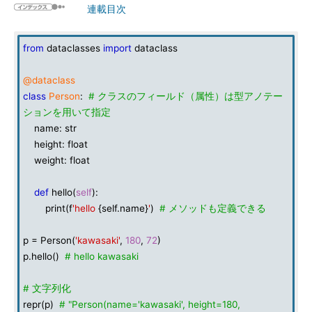
連載目次
from
dataclasses
import
dataclass
@dataclass
class
Person
:
# クラスのフィールド（属性）は型アノテー
ションを用いて指定
name: str
height: float
weight: float
def
hello(
self
):
print(f
'hello
{self.name}
'
)
# メソッドも定義できる
p = Person(
'kawasaki'
,
180
,
72
)
p.hello()
# hello kawasaki
# 文字列化
repr(p)
# "Person(name='kawasaki', height=180,