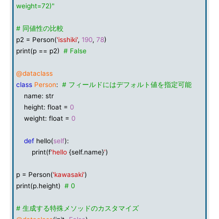
weight=72)"
# 同値性の比較
p2 = Person(
'isshiki'
,
190
,
78
)
print(p == p2)
# False
@dataclass
class
Person
:
# フィールドにはデフォルト値を指定可能
name: str
height: float =
0
weight: float =
0
def
hello(
self
):
print(f
'hello
{self.name}
'
)
p = Person(
'kawasaki'
)
print(p.height)
# 0
# 生成する特殊メソッドのカスタマイズ