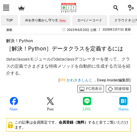
TOP
AIを作り動かし守り生かす
ロー/ノーコード
クラウドネイ
2026年2月11日 更新
連載
2023年6月20日 公開
解決！Python
［解決！Python］データクラスを定義するには
dataclassesモジュールのdataclassデコレーターを使って、クラ
スの定義でさまざまな特殊メソッドを自動的に生成する方法を紹
介する。
[
かわさきしんじ
，Deep Insider編集部]
PC用表示
関連情報
Share
Post
LINE
Hatena
この記事は会員限定です。
会員登録（無料）
すると全てご覧いただけ
ます。