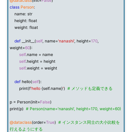
@dataclass
(init=
False
)
class
Person
:
name: str
height: float
weight: float
def
__init__(
self
, name=
'nanashi'
, height=
170
,
weight=
60
):
self
.name = name
self
.height = height
self
.weight = weight
def
hello(
self
):
print(f
'hello
{self.name}
'
)
# メソッドも定義できる
p = Person(init=
False
)
print(p)
# Person(name='nanashi', height=170, weight=60)
@dataclass
(order=
True
)
# インスタンス同士の大小比較を
行えるようにする