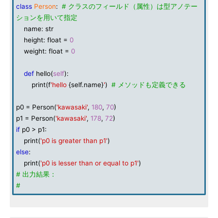
class
Person
:
# クラスのフィールド（属性）は型アノテー
ションを用いて指定
name: str
height: float =
0
weight: float =
0
def
hello(
self
):
print(f
'hello
{self.name}
'
)
# メソッドも定義できる
p0 = Person(
'kawasaki'
,
180
,
70
)
p1 = Person(
'kawasaki'
,
178
,
72
)
if
p0 > p1:
print(
'p0 is greater than p1'
)
else
:
print(
'p0 is lesser than or equal to p1'
)
# 出力結果：
#