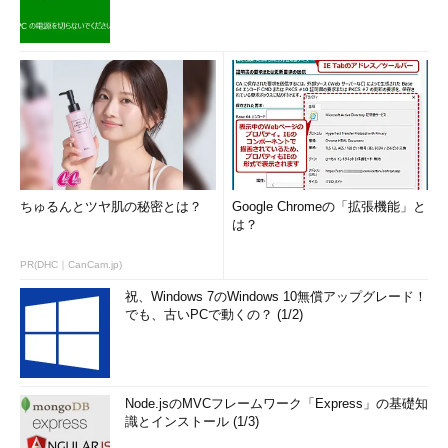
ちゅるんとツヤ肌の秘密とは？
Google Chromeの「拡張機能」と
は？
PR(DHC｜CanCam.jp)
祝、Windows 7のWindows 10無償アップグレード！
でも、古いPCで動くの？ (1/2)
Node.jsのMVCフレームワーク「Express」の基礎知
識とインストール (1/3)