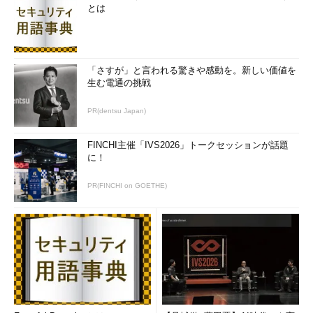
とは
「さすが」と言われる驚きや感動を。新しい価値を
生む電通の挑戦
PR(dentsu Japan)
FINCHI主催「IVS2026」トークセッションが話題
に！
PR(FINCHI on GOETHE)