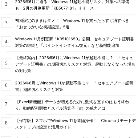
2026年6月に迫る「Windows 11起動不能リスク」対策への準備
も 2月の月例更新「KB5077181」リリース
初期設定のままはダメ！ Windows 11を買ったらすぐ消すべき
「おせっかいな初期設定」5選
Windows 11月例更新「KB5101650」公開、セキュアブート証明書
対策の継続と「ポイントインタイム復元」など新機能追加
【最終案内】2026年6月にWindows 11が起動不能に？ 「セキュ
アブート証明書」の期限切れリスクと対策、起動しなくなった場合
の対応策
2026年6月にWindows 11が起動不能に？ 「セキュアブート証明
書」期限切れリスクと対策
【Excel新機能】データが増えるたびに数式を直すのはもう終わ
り。動的配列関数とスピル演算子（#）の威力とは
【保存版】スマホでWindows 11を遠隔操作！ Chromeリモートデ
スクトップの設定と活用ガイド