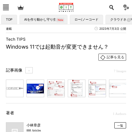
TOP
AIを作り動かし守り生かす
ロー/ノーコード
クラウドネイ
連載
2023年7月3日 公開
Tech TIPS
Windows 11では起動音が変更できません？
記事を見る
記事画像
＋
7 Images
1
2
3
4
5
6
7
著者
1 Authors
小林章彦
一覧
888 Articles