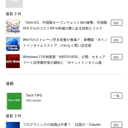
最新 3 件
「Kimi K3」中国製オープンウェイトAIの衝撃。中国製
読む
AIモデルのコスト99％削減の裏にある技術とリスク
Win11のストレージ空き容量が激減？ 新機能「ポイン
読む
トインタイムリストア」のわなと賢い設定術
Windows 11月例更新「KB5101650」公開、セキュア
読む
ブート証明書対策の継続と「ポイントインタイム復
元」など新機能追加
連載
Tech TIPS
一覧
1623 Articles
最新 3 件
プログラミングの知識は不要？ 話題の「Claude
読む