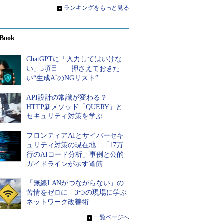
»
ランキングをもっと見る
Book
ChatGPTに「入力してはいけな
い」5項目――押さえておきた
い“生成AIのNGリスト”
API設計の常識が変わる？
HTTP新メソッド「QUERY」と
セキュリティ対策を学ぶ
フロンティアAIとサイバーセキ
ュリティ対策の現在地 「17万
行のAIコード分析」事例と公的
ガイドラインが示す道筋
「無線LANがつながらない」の
苦情をゼロに 3つの現場に学ぶ
ネットワーク改善術
»
一覧ページへ