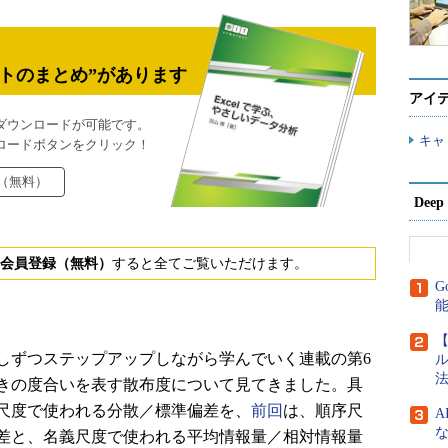
トのまとめ”があります
アイ
ダウンロードが可能です。
キャ
ロードボタンをクリック！
（無料）
Dee
会員登録（無料）
すると全てご覧いただけます。
G
【
ずつステップアップしながら学んでいく連載の第6
ル
法
きの度合いを表す散布度について見てきました。具
尺度で使われる分散／標準偏差を、
前回
は、順序尺
差と、名義尺度で使われる平均情報量／相対情報量