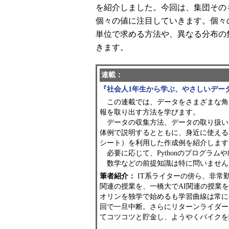
を紹介しました。今回は、集団その
個々の値に注目していきます。個々
単位で求める方法や、異なる分布の
きます。
連載：
『社会人1年生から学ぶ、やさしいデー
この連載では、データをさまざまな角
報を取り出す方法を学びます。
データの収集方法、データの取り扱い
体例で説明するとともに、身近に使える表計
シート）を利用した作成例を紹介します
必要に応じて、Pythonのプログラム
数学などの前提知識は特に問いません
筆者紹介：
IT系ライターの傍ら、非常
関連の授業を、一橋大でAI関連の授業
オリンを独学で始めるも学習曲線は常に
回で一旦中断。さらにリターンライダー
てコツコツと貯金し、ようやくバイクを