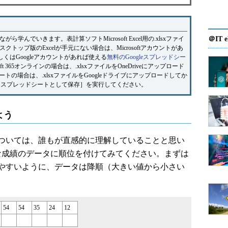
でいきます。表計算ソフトMicrosoft Excel用の.xlsxファイ
＠IT e
ップ版のExcelが手元にない場合は、Microsoftアカウントがあ
しくはGoogleアカウントがあれば使える
無料のGoogleスプレッドシー
ft 365オンラインの場合は、.xlsxファイルをOneDriveにアップロード
ートの場合は、.xlsxファイルをGoogleドライブにアップロードしてか
le スプレッドシートとして保存］を実行してください。
よう
ついては、誰もが直感的に理解していることと思い
な成績のデータに順位を付けてみてください。まずは
やすいように、データは降順（大きい値から小さい
54
54
35
24
12