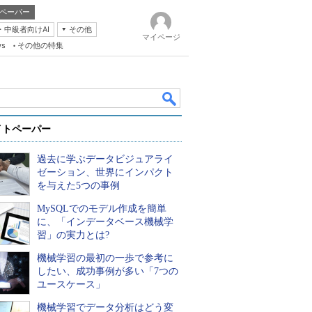
ペーパー
・中級者向けAI
その他
マイページ
ws
その他の特集
イトペーパー
過去に学ぶデータビジュアライ
ゼーション、世界にインパクト
を与えた5つの事例
MySQLでのモデル作成を簡単
k
に、「インデータベース機械学
習」の実力とは?
機械学習の最初の一歩で参考に
したい、成功事例が多い「7つの
ユースケース」
機械学習でデータ分析はどう変