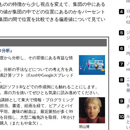
e
ものの特徴から少し視点を変えて、集団の中にある
の値が集団の中でどの位置にあるのかをパーセント
集団の間で位置を比較できる偏差値について見てい
0
ジ
ジ
「
タ分析』
度から分析し、その背後にある有益な情
ノ
e
、分析の手法などについての考え方を具
算ソフト（ExcelやGoogleスプレッド
こ
。
や統計ソフトRなどでの作成例にも触れることにします。
。肩の力を抜いてぜひとも気楽に読み進めてください。
勤講師として東大で情報・プログラミング
［
を担当。書道、絵画を経て、ピアノとバイ
平坦。趣味の献血は、最近脈拍が多く99
を目指し、大型二輪免許を取得。1年かけ
購入（またもや金欠）。
羽山博