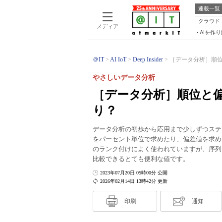
連載一覧
クラウド
メディア
AIを作
＠IT
AI IoT
Deep Insider
［データ分析］順位と
やさしいデータ分析
［データ分析］順位と偏
り？
データ分析の初歩から応用まで少しずつステ
をパーセント単位で求めたり、偏差値を求め
のランク付けによく使われていますが、序列
比較できるとても便利な値です。
2023年07月20日 05時00分 公開
2026年02月14日 13時42分 更新
印刷
通知