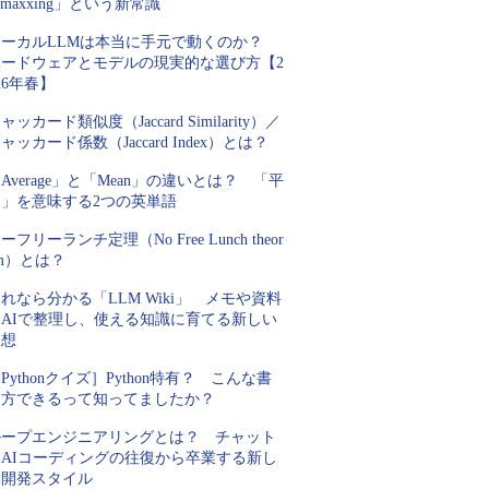
nmaxxing」という新常識
ローカルLLMは本当に手元で動くのか？
ハードウェアとモデルの現実的な選び方【2
26年春】
ャッカード類似度（Jaccard Similarity）／
ャッカード係数（Jaccard Index）とは？
Average」と「Mean」の違いとは？ 「平
均」を意味する2つの英単語
ーフリーランチ定理（No Free Lunch theor
m）とは？
れなら分かる「LLM Wiki」 メモや資料
をAIで整理し、使える知識に育てる新しい
発想
Pythonクイズ］Python特有？ こんな書
き方できるって知ってましたか？
ループエンジニアリングとは？ チャット
とAIコーディングの往復から卒業する新し
い開発スタイル