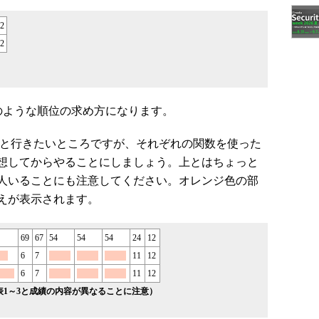
2
2
のような順位の求め方になります。
…と行きたいところですが、それぞれの関数を使った
想してからやることにしましょう。上とはちょっと
3人いることにも注意してください。オレンジ色の部
えが表示されます。
69
67
54
54
54
24
12
6
7
11
12
6
7
11
12
表1～3と成績の内容が異なることに注意）