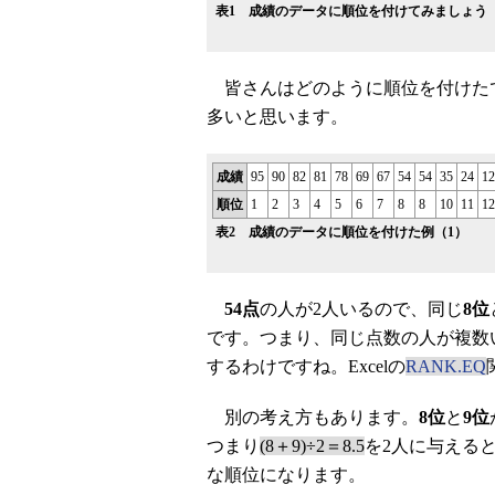
表1 成績のデータに順位を付けてみましょう
皆さんはどのように順位を付けたで
多いと思います。
成績
95
90
82
81
78
69
67
54
54
35
24
12
順位
1
2
3
4
5
6
7
8
8
10
11
12
表2 成績のデータに順位を付けた例（1）
54点
の人が2人いるので、同じ
8位
です。つまり、同じ点数の人が複数
するわけですね。Excelの
RANK.EQ
別の考え方もあります。
8位
と
9位
つまり
(8＋9)÷2＝8.5
を2人に与える
な順位になります。