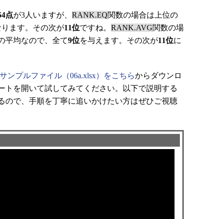
54点
が3人いますが、
RANK.EQ
関数の場合は上位の
なります。その次が
11位
ですね。
RANK.AVG
関数の場
の平均なので、全て
9位
を与えます。その次が
11位
に
サンプルファイル（06a.xlsx）をこちら
からダウンロ
ートを開いて試してみてください。以下で説明する
るので、手順を丁寧に追いかけたい方はぜひご視聴