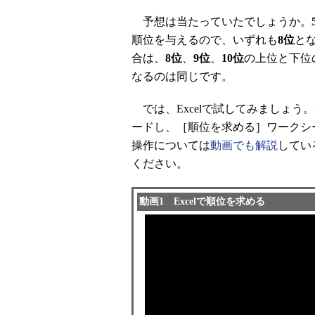
予想は当たっていたでしょうか。
順位を与えるので、いずれも
8位
と
合は、
8位
、
9位
、
10位
の上位と下位
なるのは同じです。
では、Excelで試してみましょう。
ードし、［順位を求める］ワークシ
操作については
動画でも解説
してい
ください。
動画1 Excelで順位を求める