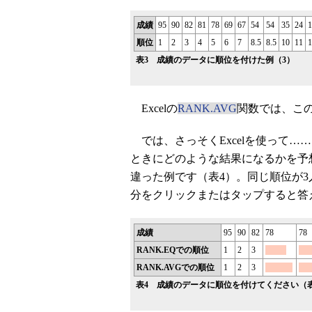
成績
95
90
82
81
78
69
67
54
54
35
24
1
順位
1
2
3
4
5
6
7
8.5
8.5
10
11
1
表3 成績のデータに順位を付けた例（3）
Excelの
RANK.AVG
関数では、こ
では、さっそくExcelを使って…
ときにどのような結果になるかを予
違った例です（表4）。同じ順位が
分をクリックまたはタップすると答
成績
95
90
82
78
78
RANK.EQでの順位
1
2
3
RANK.AVGでの順位
1
2
3
表4 成績のデータに順位を付けてください（