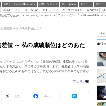
連載まとめ読み＠IT eBook
記事ランキング
＠IT Special
セミナー
ホワイト
AI IoT
アジャイル/DevOps
セキュリティ
キャリア&スキル
Windows
初
り動かし守り生かす
ローコード/ノーコード
クラウドネイティブ
Microsoft&Windo
Server & Storage
HTML5 + UX
偏差値 ～ 私の成績順位はどの...
Smart & Social
Coding Edge
差値 ～ 私の成績順位はどのあた
ホワ
Java Agile
Database Expert
ップアップしながら学んでいく連載の第6回。集団の中での位置
Linux ＆ OSS
たりする方法と、その考え方を説明します。偏差値は大学や高校
を付けるためのものではなく、異なる分布の集団の間でも位置が
Master of IP Networ
Security & Trust
[
羽山博
，
著
]
Test & Tools
Insider.NET
見る
Share
ブログ