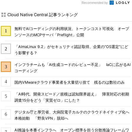
Recommended by
Cloud Native Central 記事ランキング
無料でAIコーディングの利用状況、トークンコスト可視化 オープ
ンソースのMCPサーバ「Preflight」公開
「AlmaLinux 9.2」がセキュリティ認証取得、企業の“OS選定”にど
う影響する？
インフラチームも「AI生成コードのレビュー不足」 IaCに広がるAI
コーディング
国内VMwareクラウド事業者を大量切り捨て 残るのは数社のみ
「AI時代、開発スピード／規模は認知限界超え」 障害対応の初期
調査15分をどう「実質ゼロ」にした？
デジタル庁と厚労省、大病院電子カルテのクラウドネイティブ化へ
本格始動 「野良VPN」脱却へ
AI推論を本番インフラへ オープン標準を担う分散推論フレームワ