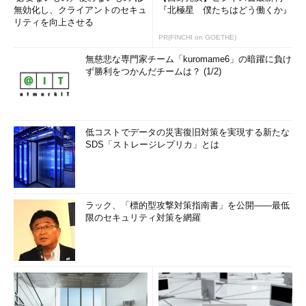
無効化し、クライアントのセキュ
『北極星 僕たちはどう働くか』
リティを向上させる
PR(FINCHI on GOETHE)
無慈悲な専門家チーム「kuromame6」の暗躍に負け
ず勝利をつかんだチームは？ (1/2)
低コストでデータの災害復旧対策を実現する新たな
SDS「ストレージレプリカ」とは
ラック、「標的型攻撃対策指南書」を公開――最低
限のセキュリティ対策を網羅