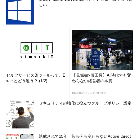
しい
セルフサービスBIツールって、E
【見城徹×藤田晋】AI時代でも変
xcelとどう違う？ (1/2)
わらない経営者の本質
PR(FINCHI on GOETHE)
セキュリティの強化に役立つグループポリシー設定
熟成されて15年、昔も今も変わらないActive Direct