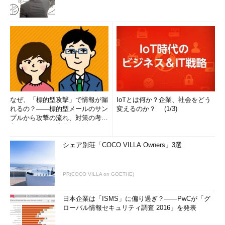
なぜ、「標的型攻撃」で情報が漏
IoTとは何か？企業、社会をどう
れるの？――標的型メールのサン
変えるのか？ (1/3)
プルから攻撃の流れ、対策の考え
方まで、もう一度分かりやすく
解...
シェア別荘「COCO VILLA Owners」3選
PR(COCO VILLA on GOETHE)
日本企業は「ISMS」に偏り過ぎ？――PwCが「グ
ローバル情報セキュリティ調査 2016」を発表