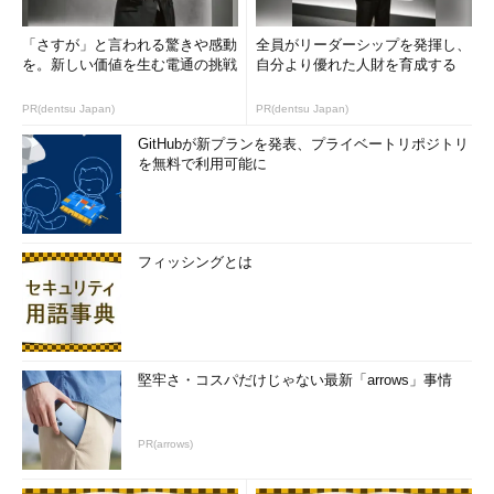
「さすが」と言われる驚きや感動
全員がリーダーシップを発揮し、
を。新しい価値を生む電通の挑戦
自分より優れた人財を育成する
PR(dentsu Japan)
PR(dentsu Japan)
GitHubが新プランを発表、プライベートリポジトリ
を無料で利用可能に
フィッシングとは
堅牢さ・コスパだけじゃない最新「arrows」事情
PR(arrows)