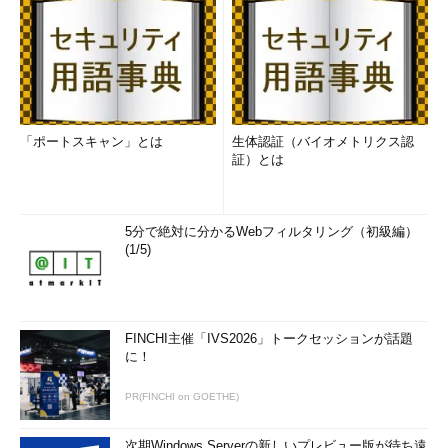
「ポートスキャン」とは
生体認証（バイオメトリクス認
証）とは
5分で絶対に分かるWebフィルタリング（初級編）
(1/5)
FINCHI主催「IVS2026」トークセッションが話題
に！
PR(FINCHI on GOETHE)
次期Windows Serverの新しいプレビュー版が待ち遠