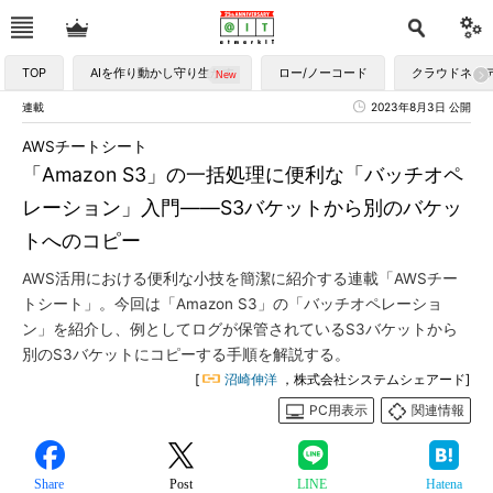
TOP
AIを作り動かし守り生かす
ロー/ノーコード
クラウドネイ
連載
2023年8月3日 公開
AWSチートシート
「Amazon S3」の一括処理に便利な「バッチオペ
レーション」入門――S3バケットから別のバケッ
トへのコピー
AWS活用における便利な小技を簡潔に紹介する連載「AWSチー
トシート」。今回は「Amazon S3」の「バッチオペレーショ
ン」を紹介し、例としてログが保管されているS3バケットから
別のS3バケットにコピーする手順を解説する。
[
沼崎伸洋
，株式会社システムシェアード]
PC用表示
関連情報
Share
Post
LINE
Hatena