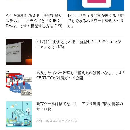
今こそ真剣に考える「災害対策シ
セキュリティ専門家が教える「誰
ステム」──クラウドと「DRBD
でもできるパスワード管理のやり
Proxy」ですぐ構築する方法 (1/3)
方」
IoT時代に必要とされる「新型セキュリティエンジ
ニア」とは (1/3)
高度なサイバー攻撃も「備えあれば憂いなし」、JP
CERT/CCが対策ガイド公開
既存ツールは捨てない！ アプリ連携で防ぐ情報の
サイロ化
PR(ITmedia エンタープライズ)