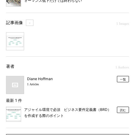
ォーマンス低下だけでは終わらない
記事画像
＋
1 Images
1
著者
1 Authors
Diane Hoffman
一覧
1 Articles
最新 1 件
アジャイル環境で必須 ビジネス要件定義書（BRD）
読む
を作成する際のポイント