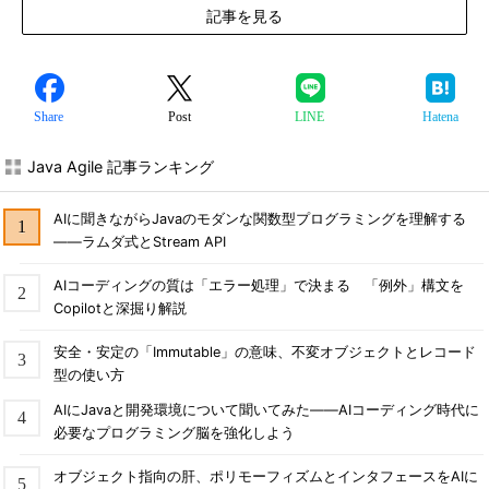
記事を見る
Share
Post
LINE
Hatena
Java Agile 記事ランキング
AIに聞きながらJavaのモダンな関数型プログラミングを理解する
――ラムダ式とStream API
AIコーディングの質は「エラー処理」で決まる 「例外」構文を
Copilotと深掘り解説
安全・安定の「Immutable」の意味、不変オブジェクトとレコード
型の使い方
AIにJavaと開発環境について聞いてみた――AIコーディング時代に
必要なプログラミング脳を強化しよう
オブジェクト指向の肝、ポリモーフィズムとインタフェースをAIに