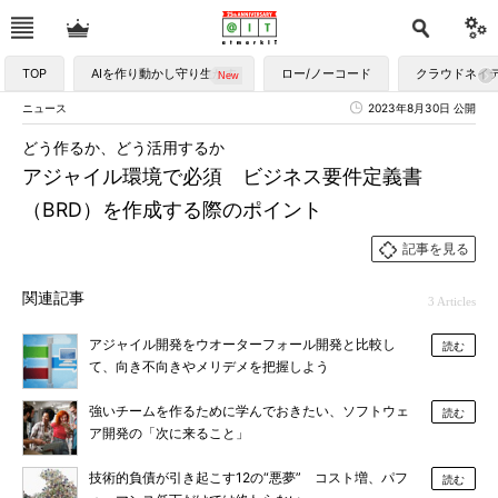
TOP
AIを作り動かし守り生かす
ロー/ノーコード
クラウドネイ
ニュース
2023年8月30日 公開
どう作るか、どう活用するか
アジャイル環境で必須 ビジネス要件定義書
（BRD）を作成する際のポイント
記事を見る
関連記事
3 Articles
アジャイル開発をウオーターフォール開発と比較し
読む
て、向き不向きやメリデメを把握しよう
強いチームを作るために学んでおきたい、ソフトウェ
読む
ア開発の「次に来ること」
技術的負債が引き起こす12の“悪夢” コスト増、パフ
読む