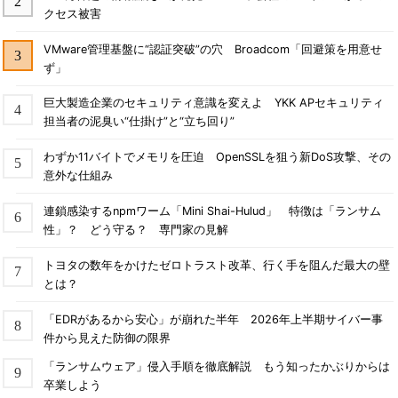
クセス被害
VMware管理基盤に“認証突破”の穴 Broadcom「回避策を用意せ
ず」
巨大製造企業のセキュリティ意識を変えよ YKK APセキュリティ
担当者の泥臭い“仕掛け”と“立ち回り”
わずか11バイトでメモリを圧迫 OpenSSLを狙う新DoS攻撃、その
意外な仕組み
連鎖感染するnpmワーム「Mini Shai-Hulud」 特徴は「ランサム
性」？ どう守る？ 専門家の見解
トヨタの数年をかけたゼロトラスト改革、行く手を阻んだ最大の壁
とは？
「EDRがあるから安心」が崩れた半年 2026年上半期サイバー事
件から見えた防御の限界
「ランサムウェア」侵入手順を徹底解説 もう知ったかぶりからは
卒業しよう