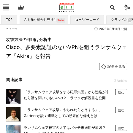
TOP
AIを作り動かし守り生かす
ロー/ノーコード
クラウドネイ
ニュース
2023年9月11日 公開
攻撃方法の詳細は分析中
Cisco、多要素認証のないVPNを狙うランサムウェ
ア「Akira」を報告
記事を見る
関連記事
3 Articles
「ランサムウェア攻撃をする犯罪集団」から連絡が来
読む
たら話を聞いてもいいの？ ラックが解説書を公開
「ランサムウェア攻撃にやられたらどうする」、
読む
Gartnerが説く組織としての効果的な備えとは
ランサムウェア被害の大半はパッチ未適用が原因？
読む