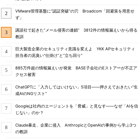
VMware管理基盤に“認証突破”の穴 Broadcom「回避策を用意せ
ず」
講談社で起きた“メール侵害の連鎖” 3812件の情報漏えいから得る
教訓
巨大製造企業のセキュリティ意識を変えよ YKK APセキュリティ
担当者の泥臭い“仕掛け”と“立ち回り”
885万件超の情報漏えいが発覚 BASE子会社のEストアーが不正ア
クセス被害
ChatGPTに「入力してはいけない」5項目――押さえておきたい“生
成AIのNGリスト”
Googleは社内のエージェントを「脅威」と見なす――なぜ「AIを信
じない」のか？
Claude暴走、企業に侵入 AnthropicとOpenAIの事例から学ぶ3つ
の教訓