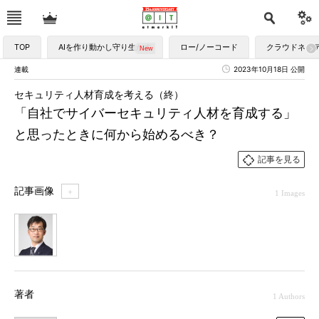
TOP
AIを作り動かし守り生かす
ロー/ノーコード
クラウドネイ
連載
2023年10月18日 公開
セキュリティ人材育成を考える（終）
「自社でサイバーセキュリティ人材を育成する」
と思ったときに何から始めるべき？
記事を見る
記事画像
＋
1 Images
1
著者
1 Authors