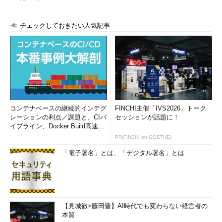
チェックしておきたい人気記事
コンテナベースの継続的インテグ
FINCHI主催「IVS2026」トーク
レーションの利点／課題と、CIパ
セッションが話題に！
イプライン、Docker Build高速化
のコツ (1/2...
PR(FINCHI on GOETHE)
「電子署名」とは、「デジタル署名」とは
【見城徹×藤田晋】AI時代でも変わらない経営者の
本質