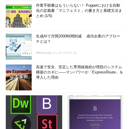
作業手順書はもういらない！ Puppetにおける自動
化の定義書「マニフェスト」の書き方と基礎文法ま
とめ (1/5)
生成AIで月間2000時間削減 成功企業のアプロー
チとは？
PR(ITmedia エンタープライズ)
高速で安全、安定した専用線接続が理想のシステム
構築のカギに――マンパワーが「ExpressRoute」を
導入した理由