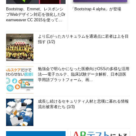
Bootstrap、Emmet、レスポンシ
「Bootstrap 4 alpha」が登場
ブWebデザイン対応を強化したDr
eamweaver CC 2015を使って
み...
より広がったカリキュラムを通過点に若者は上を目
指す (1/2)
勉強会で明らかになった医療向けOSSの多様な活用
法──電子カルテ、臨床試験データ解析、日本語医
学用語プラットフォーム、画...
成長し続けるセキュリティ人材と悲嘆に暮れる情報
流出被害者たち (1/3)