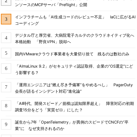
ンソースのMCPサーバ「Preflight」公開
インフラチームも「AI生成コードのレビュー不足」 IaCに広がるAI
コーディング
デジタル庁と厚労省、大病院電子カルテのクラウドネイティブ化へ
本格始動 「野良VPN」脱却へ
国内VMwareクラウド事業者を大量切り捨て 残るのは数社のみ
「AlmaLinux 9.2」がセキュリティ認証取得、企業の“OS選定”にど
う影響する？
「運用エンジニアは“燃え尽き予備軍”をやめるべし」 PagerDuty
会長が語るインシデント対応“進化論”
「AI時代、開発スピード／規模は認知限界超え」 障害対応の初期
調査15分をどう「実質ゼロ」にした？
誕生から7年「OpenTelemetry」が異例のスピードでCNCFの“卒
業”に なぜ支持されるのか