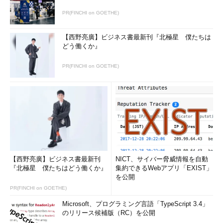
PR(FINCHI on GOETHE)
【西野亮廣】ビジネス書最新刊『北極星 僕たちは
どう働くか』
PR(FINCHI on GOETHE)
【西野亮廣】ビジネス書最新刊
NICT、サイバー脅威情報を自動
『北極星 僕たちはどう働くか』
集約できるWebアプリ「EXIST」
を公開
PR(FINCHI on GOETHE)
Microsoft、プログラミング言語「TypeScript 3.4」
のリリース候補版（RC）を公開