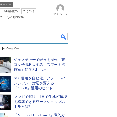
ペーパー
・中級者向けAI
その他
マイページ
ws
その他の特集
イトペーパー
ジェスチャーで端末を操作、東
京女子医科大学の「スマート治
療室」に学ぶIT活用
SOC運用を自動化、アラート/イ
k
ンシデント対応を変える
「SOAR」活用のヒント
マンガで解説、1日で生成AI環境
を構築できるワークショップの
中身とは?
「Microsoft HoloLens 2」導入ガ