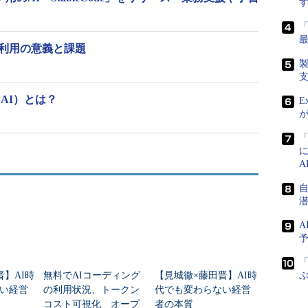
I利用の意義と課題
e AI）とは？
E
A
「
晋】AI時
無料でAIコーディング
【見城徹×藤田晋】AI時
い経営
の利用状況、トークン
代でも変わらない経営
コスト可視化 オープ
者の本質