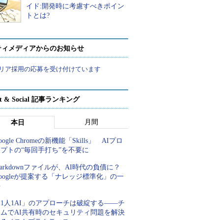
イド:開発時に考慮すべきポイン
トとは?
ティメディアからのお知らせ
リア採用の応募を受け付けています
rt & Social 記事ランキング
月間
本日
oogle Chromeの新機能「Skills」 AIプロ
プトの“毎回手打ち”を不要に
arkdownファイルが、AI時代の負債に？
oogleが提案する「ナレッジ標準化」の一
手
1人1AI」のアプローチは破綻する――チ
ームでAI共有時のセキュリティ問題を解決