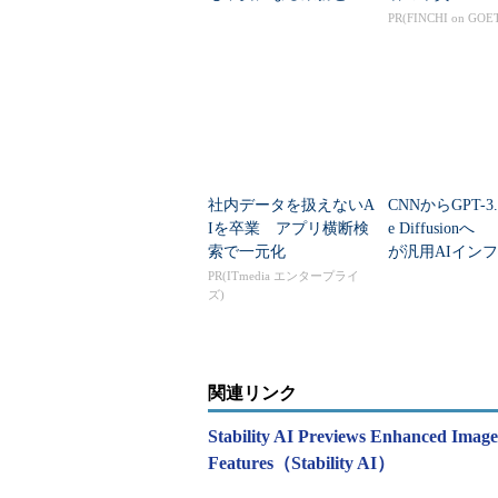
えば？
PR(FINCHI on GOE
社内データを扱えないA
CNNからGPT-3.
Iを卒業 アプリ横断検
e Diffusionへ
索で一元化
が汎用AIイン
るまで、需要は
PR(ITmedia エンタープライ
ズ)
え続け...
関連リンク
Stability AI Previews Enhanced Image
Features（Stability AI）