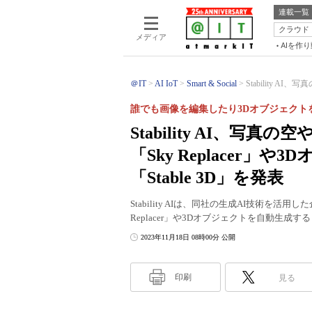
連載一覧
クラウド
メディア
AIを作
＠IT
AI IoT
Smart & Social
Stability A
誰でも画像を編集したり3Dオブジェクト
Stability AI、
「Sky Replacer
「Stable 3D」を発表
Stability AIは、同社の生成AI技術を
Replacer」や3Dオブジェクトを自動生成す
2023年11月18日 08時00分 公開
印刷
見る