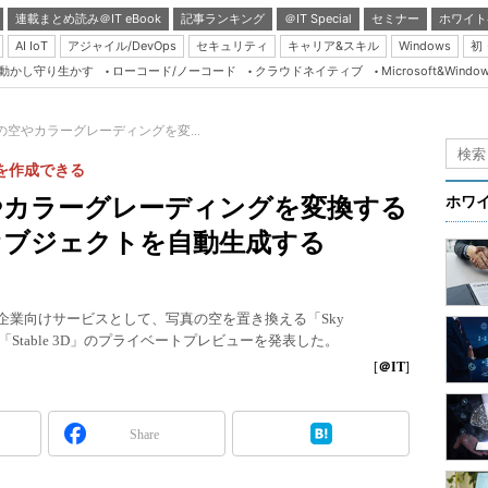
連載まとめ読み＠IT eBook
記事ランキング
＠IT Special
セミナー
ホワイト
AI IoT
アジャイル/DevOps
セキュリティ
キャリア&スキル
Windows
初
り動かし守り生かす
ローコード/ノーコード
クラウドネイティブ
Microsoft&Windo
Server & Storage
HTML5 + UX
I、写真の空やカラーグレーディングを変...
Smart & Social
を作成できる
Coding Edge
写真の空やカラーグレーディングを変換する
ホワ
Java Agile
」や3Dオブジェクトを自動生成する
Database Expert
Linux ＆ OSS
活用した企業向けサービスとして、写真の空を置き換える「Sky
Master of IP Networ
る「Stable 3D」のプライベートプレビューを発表した。
Security & Trust
[
＠IT
]
Test & Tools
Share
Insider.NET
ブログ