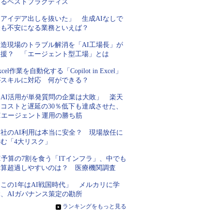
するベストプラクティス
「アイデア出しを抜いた」 生成AIなしで
最も不安になる業務といえば？
製造現場のトラブル解消を「AI工場長」が
支援？ 「エージェント型工場」とは
xcel作業を自動化する「Copilot in Excel」
がスキルに対応 何ができる？
「AI活用が単発質問の企業は大敗」 楽天
にコストと遅延の30％低下も達成させた、
AIエージェント運用の勝ち筋
自社のAI利用は本当に安全？ 現場放任に
潜む「4大リスク」
I予算の7割を食う「ITインフラ」、中でも
予算超過しやすいのは？ 医療機関調査
この1年はAI戦国時代」 メルカリに学
ぶ、AIガバナンス策定の勘所
»
ランキングをもっと見る