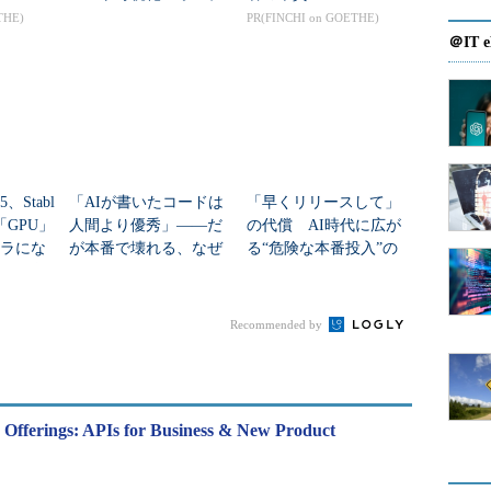
ンソースのMCPサーバ
THE)
PR(FINCHI on GOETHE)
「Preflight」公開
＠IT e
5、Stabl
「AIが書いたコードは
「早くリリースして」
 「GPU」
人間より優秀」――だ
の代償 AI時代に広が
フラにな
が本番で壊れる、なぜ
る“危険な本番投入”の
どう増
か？
実態
Recommended by
 Offerings: APIs for Business & New Product