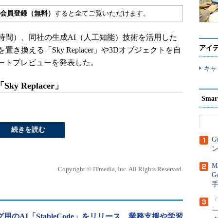
会員登録（無料）
すると全てご覧いただけます。
月1日（米国時間）、同社の生成AI（人工知能）技術を活用した
アイ
換える「Sky Replacer」や3Dオブジェクトを自
イベートプレビューを発表した。
キャ
 Replacer」
Sma
続きを読む
G
ン
M
Copyright © ITmedia, Inc. All Rights Reserved.
G
「
ディング用のAI「StableCode」をリリース 業務支援や学習