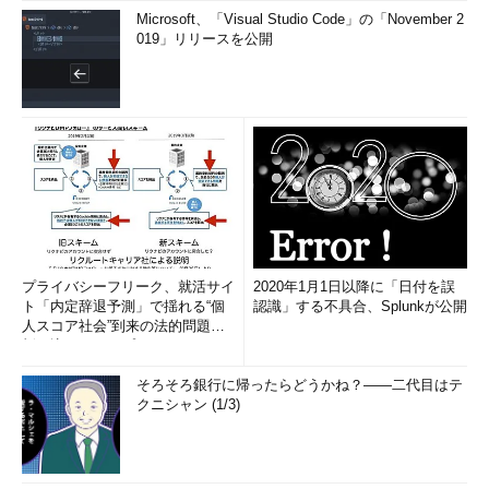
Microsoft、「Visual Studio Code」の「November 2
019」リリースを公開
プライバシーフリーク、就活サイ
2020年1月1日以降に「日付を誤
ト「内定辞退予測」で揺れる“個
認識」する不具合、Splunkが公開
人スコア社会”到来の法的問題に
斬り込む！――プライバシーフ
リ...
そろそろ銀行に帰ったらどうかね？――二代目はテ
クニシャン (1/3)