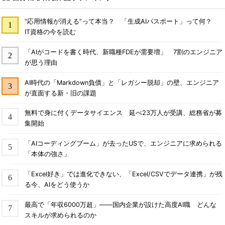
“応用情報が消える”って本当？ 「生成AIパスポート」って何？
IT資格の今を読む
「AIがコードを書く時代、新職種FDEが需要増」 7割のエンジニア
が思う理由
AI時代の「Markdown負債」と「レガシー脱却」の壁、エンジニア
が直面する新・旧の課題
無料で身に付くデータサイエンス 延べ23万人が受講、総務省が募
集開始
「AIコーディングブーム」が去ったUSで、エンジニアに求められる
「本体の強さ」
「Excel好き」では進化できない、「Excel/CSVでデータ連携」が残
る今、AIをどう使うか
最高で「年収6000万超」――国内企業が設けた高度AI職 どんな
スキルが求められるのか