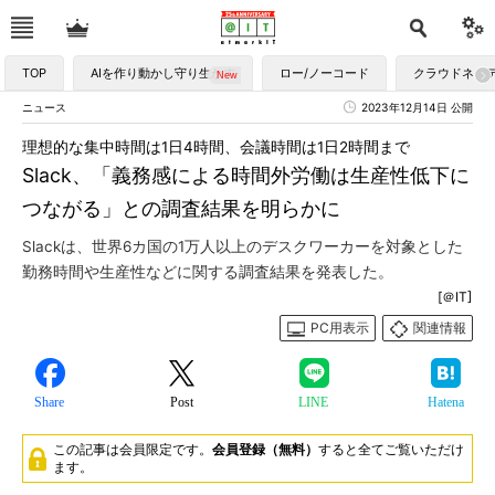
TOP
AIを作り動かし守り生かす
ロー/ノーコード
クラウドネイ
ニュース
2023年12月14日 公開
理想的な集中時間は1日4時間、会議時間は1日2時間まで
Slack、「義務感による時間外労働は生産性低下に
つながる」との調査結果を明らかに
Slackは、世界6カ国の1万人以上のデスクワーカーを対象とした
勤務時間や生産性などに関する調査結果を発表した。
[＠IT]
PC用表示
関連情報
Share
Post
LINE
Hatena
この記事は会員限定です。
会員登録（無料）
すると全てご覧いただけ
ます。