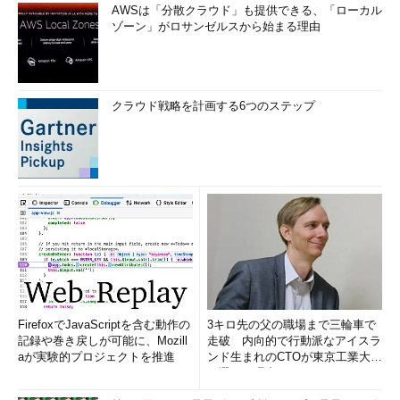
AWSは「分散クラウド」も提供できる、「ローカル
ゾーン」がロサンゼルスから始まる理由
クラウド戦略を計画する6つのステップ
FirefoxでJavaScriptを含む動作の
3キロ先の父の職場まで三輪車で
記録や巻き戻しが可能に、Mozill
走破 内向的で行動派なアイスラ
aが実験的プロジェクトを推進
ンド生まれのCTOが東京工業大学
を選んだ理由 (1/2)