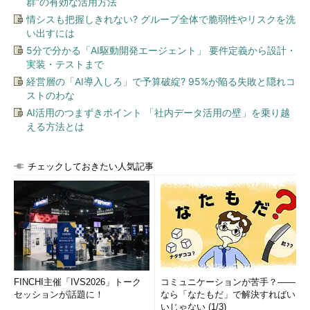
群”の有効な活用方法
情シスも把握しきれない? グループ全体で脆弱性やリスクを洗
い出すには
5分で分かる「AI駆動開発エージェント」 要件定義から設計・
実装・テストまで
経営層の「AI導入しろ」で予算破綻? 95%が陥る失敗と隠れコ
ストのわな
AI活用のつまずきポイント 「社内データ活用の壁」を乗り越
える方法とは
チェックしておきたい人気記事
FINCHI主催「IVS2026」トーク
コミュニケーションが苦手？――
セッションが話題に！
なら「なたもだ」で解決すればい
いじゃない (1/3)