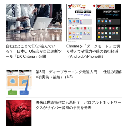
自社はどこまでDXが進んでい
Chromeを「ダークモード」に切
る？ 日本CTO協会が自己診断ツ
り替えて省電力や眼の負担軽減
ール「DX Criteria」公開
（Android／iPhone編）
第3回 ディープラーニング最速入門 ― 仕組み理解
×初実装（後編） (1/3)
将来は世論操作にも悪用？ パロアルトネットワー
クスがサイバー脅威の予測を発表