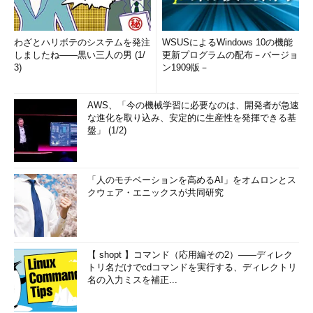
わざとハリボテのシステムを発注
WSUSによるWindows 10の機能
しましたね――黒い三人の男 (1/
更新プログラムの配布－バージョ
3)
ン1909版－
AWS、「今の機械学習に必要なのは、開発者が急速
な進化を取り込み、安定的に生産性を発揮できる基
盤」 (1/2)
「人のモチベーションを高めるAI」をオムロンとス
クウェア・エニックスが共同研究
【 shopt 】コマンド（応用編その2）――ディレク
トリ名だけでcdコマンドを実行する、ディレクトリ
名の入力ミスを補正...