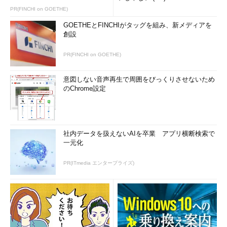
PR(FINCHI on GOETHE)
GOETHEとFINCHIがタッグを組み、新メディアを
創設
PR(FINCHI on GOETHE)
意図しない音声再生で周囲をびっくりさせないため
のChrome設定
社内データを扱えないAIを卒業 アプリ横断検索で
一元化
PR(ITmedia エンタープライズ)