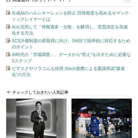
生成AIのハルシネーションを防止 回答精度を高めるセマンテ
ィックレイヤーとは
AIを活用して「情報過多・分散」を解消し、意思決定を高速
化する方法
SCS評価制度の星取得に向け、SASEで効率的に対応するため
のポイント
AI時代の「市場調査」、データから“答え”を出すために必要な
3ステップ
ビザスクやソラコムも採用 Slack連携による稟議承認“爆速
化”の方法
チェックしておきたい人気記事