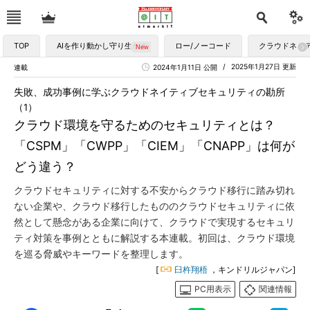
TOP
AIを作り動かし守り生かす
ロー/ノーコード
クラウドネイ
2025年1月27日 更新
連載
2024年1月11日 公開
失敗、成功事例に学ぶクラウドネイティブセキュリティの勘所
（1）
クラウド環境を守るためのセキュリティとは？
「CSPM」「CWPP」「CIEM」「CNAPP」は何が
どう違う？
クラウドセキュリティに対する不安からクラウド移行に踏み切れ
ない企業や、クラウド移行したもののクラウドセキュリティに依
然として懸念がある企業に向けて、クラウドで実現するセキュリ
ティ対策を事例とともに解説する本連載。初回は、クラウド環境
を巡る脅威やキーワードを整理します。
[
臼杵翔梧
，キンドリルジャパン]
PC用表示
関連情報