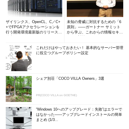
ザイリンクス、OpenCL、C／C+
未知の脅威に対抗するための「6
+でFPGAアクセラレーションを
原則」――ガートナー サミット
行う開発環境最新版のリリースを
から学ぶ、これからの情報セキュ
発表
リティ対策
これだけはやっておきたい！ 基本的なサーバー管理
に役立つグループポリシー設定
シェア別荘「COCO VILLA Owners」3選
PR(COCO VILLA on GOETHE)
“Windows 10へのアップグレード：失敗”はエラーで
はなかった――アップグレードインストールの簡単
まとめ (1/3...