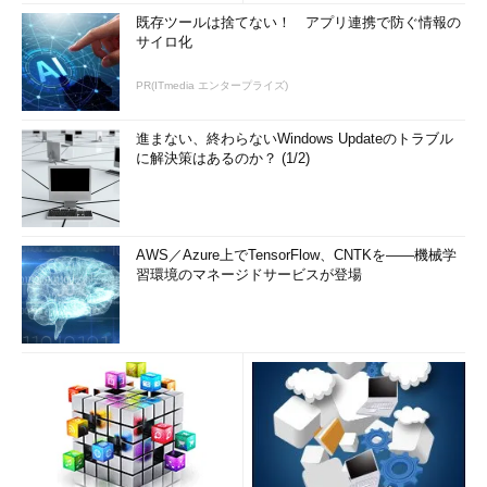
既存ツールは捨てない！ アプリ連携で防ぐ情報の
サイロ化
PR(ITmedia エンタープライズ)
進まない、終わらないWindows Updateのトラブル
に解決策はあるのか？ (1/2)
AWS／Azure上でTensorFlow、CNTKを――機械学
習環境のマネージドサービスが登場