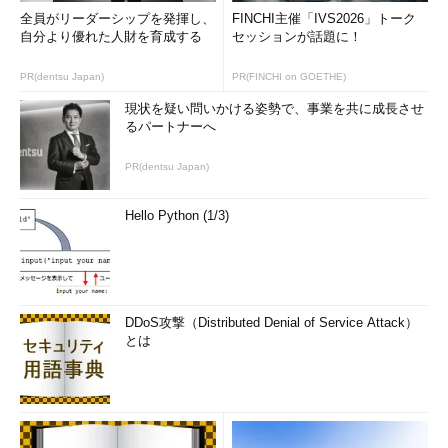
全員がリーダーシップを発揮し、
FINCHI主催「IVS2026」トーク
自分より優れた人財を育成する
セッションが話題に！
PR(dentsu Japan)
PR(FINCHI on GOETHE)
現状を疑い問いかける姿勢で、事業を共に成長させ
るパートナーへ
PR(dentsu Japan)
Hello Python (1/3)
DDoS攻撃（Distributed Denial of Service Attack）
とは