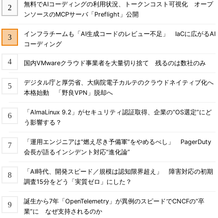
無料でAIコーディングの利用状況、トークンコスト可視化 オープ
ンソースのMCPサーバ「Preflight」公開
インフラチームも「AI生成コードのレビュー不足」 IaCに広がるAI
コーディング
国内VMwareクラウド事業者を大量切り捨て 残るのは数社のみ
デジタル庁と厚労省、大病院電子カルテのクラウドネイティブ化へ
本格始動 「野良VPN」脱却へ
「AlmaLinux 9.2」がセキュリティ認証取得、企業の“OS選定”にど
う影響する？
「運用エンジニアは“燃え尽き予備軍”をやめるべし」 PagerDuty
会長が語るインシデント対応“進化論”
「AI時代、開発スピード／規模は認知限界超え」 障害対応の初期
調査15分をどう「実質ゼロ」にした？
誕生から7年「OpenTelemetry」が異例のスピードでCNCFの“卒
業”に なぜ支持されるのか