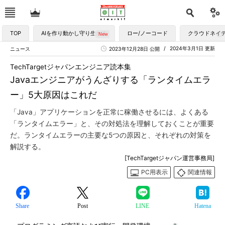
TOP
AIを作り動かし守り生かす
ロー/ノーコード
クラウドネイ
2024年3月1日 更新
ニュース
2023年12月28日 公開
TechTargetジャパンエンジニア読本集
Javaエンジニアがうんざりする「ランタイムエラ
ー」5大原因はこれだ
「Java」アプリケーションを正常に稼働させるには、よくある
「ランタイムエラー」と、その対処法を理解しておくことが重要
だ。ランタイムエラーの主要な5つの原因と、それぞれの対策を
解説する。
[TechTargetジャパン運営事務局]
PC用表示
関連情報
Share
Post
LINE
Hatena