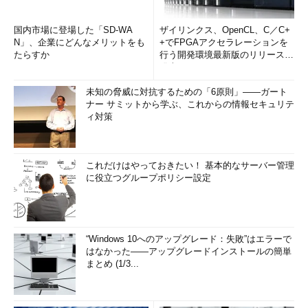
国内市場に登場した「SD-WA
ザイリンクス、OpenCL、C／C+
N」、企業にどんなメリットをも
+でFPGAアクセラレーションを
たらすか
行う開発環境最新版のリリースを
発表
未知の脅威に対抗するための「6原則」――ガート
ナー サミットから学ぶ、これからの情報セキュリテ
ィ対策
これだけはやっておきたい！ 基本的なサーバー管理
に役立つグループポリシー設定
“Windows 10へのアップグレード：失敗”はエラーで
はなかった――アップグレードインストールの簡単
まとめ (1/3...