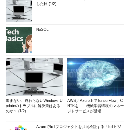
した日 (1/2)
NoSQL
進まない、終わらないWindows U
AWS／Azure上でTensorFlow、C
pdateのトラブルに解決策はある
NTKを――機械学習環境のマネー
のか？ (1/2)
ジドサービスが登場
AzureでIoTプロジェクトを共同検証する「IoTビジ