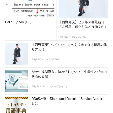
Hello Python (1/3)
【西野亮廣】ビジネス書最新刊
『北極星 僕たちはどう働くか』
PR(FINCHI on GOETHE)
【西野亮廣】つくりたいものを追求できる環境の作
り方とは
PR(FINCHI on GOETHE)
なぜ生成AI導入に踏み切れない？ 生産性と組織力
を高める鍵
PR(ITmedia エンタープライズ)
DDoS攻撃（Distributed Denial of Service Attack）
とは