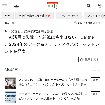
TOP
AIを作り動かし守り生かす
ロー/ノーコード
クラウドネイ
ニュース
2024年5月15日 公開
AIへの移行と効果的な活用が課題
「AI活用に失敗した組織に将来はない」Gartner
、2024年のデータ＆アナリティクスのトップトレ
ンドを発表
記事を見る
関連記事
3 Articles
D＆AやAIなどに取り組むリーダーには「経営層との密
読む
接なコミュニケーション」が不可欠 ガートナージャ
パン
データとアナリティクス（D＆A）の取り組みに関する
読む
ビジネスリーダーの支援を取り付ける6つの方法