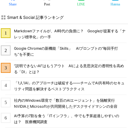
Share
Post
LINE
Hatena
Smart & Social 記事ランキング
Markdownファイルが、AI時代の負債に？ Googleが提案する「ナ
レッジ標準化」の一手
Google Chromeの新機能「Skills」 AIプロンプトの“毎回手打
ち”を不要に
“説明できないAI”はもうアウト AIによる意思決定の透明性を高め
る「DI」とは？
「1人1AI」のアプローチは破綻する――チームでAI共有時のセキュ
リティ問題を解決するベストプラクティス
社内のWindows環境で「数百のAIエージェント」を隔離実行
NVIDIAとMicrosoftが共同開発したデスクサイドマシンの全容
AI予算の7割を食う「ITインフラ」、中でも予算超過しやすいの
は？ 医療機関調査