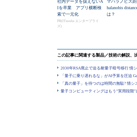
社内データを扱えないA
マハラノビス距
Iを卒業 アプリ横断検
halanobis dista
索で一元化
は？
PR(ITmedia エンタープライ
ズ)