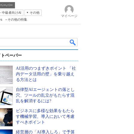
ペーパー
・中級者向けAI
その他
マイページ
ws
その他の特集
イトペーパー
AI活用のつまずきポイント 「社
内データ活用の壁」を乗り越え
る方法とは
自律型AIエージェントの落とし
k
穴、ツールの乱立がもたらす混
乱を解消するには?
ビジネスに多様な効果をもたら
す機械学習、導入において考慮
すべきポイント
経営層の「AI導入しろ」で予算