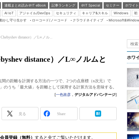
連載まとめ読み＠IT eBook
記事ランキング
＠IT Special
セミナー
ホワイト
AI IoT
アジャイル/DevOps
セキュリティ
キャリア&スキル
Windows
初
り動かし守り生かす
ローコード/ノーコード
クラウドネイティブ
Microsoft&Windo
Server & Storage
HTML5 + UX
yshev distance）／L∞ノル...
Smart & Social
Coding Edge
hev distance）／L∞ノルムと
ホワ
Java Agile
Database Expert
点間の距離を計測する方法の一つで、2つの点座標（n次元）で
Linux ＆ OSS
」のうち「最大値」を距離として採用する計算方法を意味する。
Master of IP Networ
[
一色政彦
，
デジタルアドバンテージ
]
Security & Trust
見る
Share
Test & Tools
Insider.NET
ブログ
会員登録（無料）
すると全てご覧いただけます。