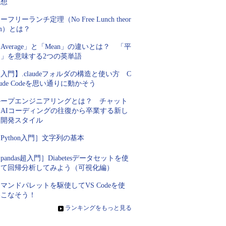
発想
ーフリーランチ定理（No Free Lunch theor
m）とは？
Average」と「Mean」の違いとは？ 「平
均」を意味する2つの英単語
入門】.claudeフォルダの構造と使い方 C
aude Codeを思い通りに動かそう
ループエンジニアリングとは？ チャット
とAIコーディングの往復から卒業する新し
い開発スタイル
Python入門］文字列の基本
pandas超入門］Diabetesデータセットを使
って回帰分析してみよう（可視化編）
マンドパレットを駆使してVS Codeを使
いこなそう！
»
ランキングをもっと見る