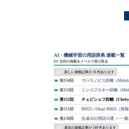
AI・機械学習の用語辞典 連載一覧
次回の掲載をメールで受け取る
新しい連載記事が 36 件あります
154
マハラノビス距離（Mahalanob
153
ミンコフスキー距離（Minkow
152
チェビシェフ距離（Chebysh
151
BM25／Okapi BM2
150
生成AIの用語10選 ～ 
過去の連載記事が 149 件あります