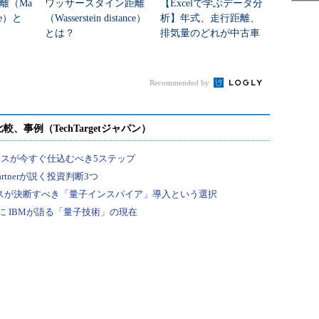
離（Ma
ワッサースタイン距離
【Excelで学ぶデータ分
nce）と
（Wasserstein distance）
析】年式、走行距離、
とは？
排気量のどれが中古車
の価格予測に役立つの
か？（重回帰式の係数
の有効性を検定...
Recommended by