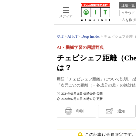
連載一覧
クラウド
メディア
AIを作
＠IT
AI IoT
Deep Insider
チェビシェフ距離（Cheb
AI・機械学習の用語辞典
チェビシェフ距離（Chebys
は？
用語「チェビシェフ距離」について説明。2
「次元ごとの距離（＝各成分の差）の絶対値
2024年05月16日 05時00分 公開
2026年02月11日 21時17分 更新
印刷
通知
この記事は会員限定です。