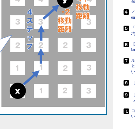
ノ
e
「
【
l
［
［
コ