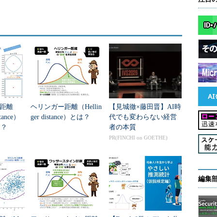
距離
ヘリンガー距離（Hellin
【見城徹×藤田晋】AI時
tance）
ger distance）とは？
代でも変わらない経営
は？
者の本質
PR(FINCHI on GOETHE)
編集