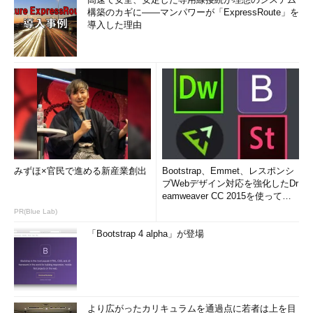
構築のカギに――マンパワーが「ExpressRoute」を
導入した理由
みずほ×官民で進める新産業創出
Bootstrap、Emmet、レスポンシ
ブWebデザイン対応を強化したDr
eamweaver CC 2015を使って
み...
PR(Blue Lab)
「Bootstrap 4 alpha」が登場
より広がったカリキュラムを通過点に若者は上を目