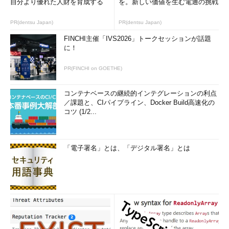
自分より優れた人財を育成する
を。新しい価値を生む電通の挑戦
PR(dentsu Japan)
PR(dentsu Japan)
FINCHI主催「IVS2026」トークセッションが話題
に！
PR(FINCHI on GOETHE)
コンテナベースの継続的インテグレーションの利点
／課題と、CIパイプライン、Docker Build高速化の
コツ (1/2...
「電子署名」とは、「デジタル署名」とは