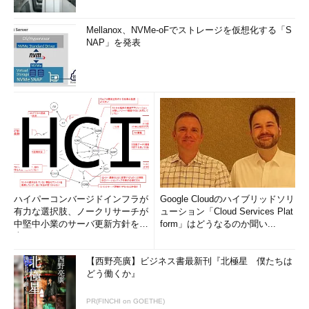
Mellanox、NVMe-oFでストレージを仮想化する「S
NAP」を発表
ハイパーコンバージドインフラが
Google Cloudのハイブリッドソリ
有力な選択肢、ノークリサーチが
ューション「Cloud Services Plat
中堅中小業のサーバ更新方針を調
form」はどうなるのか聞い...
査
【西野亮廣】ビジネス書最新刊『北極星 僕たちは
どう働くか』
PR(FINCHI on GOETHE)