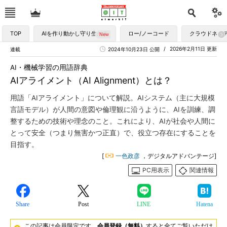
TOP
AIを作り動かし守り生かす
ロー/ノーコード
クラウドネイ
2026年2月11日 更新
連載
2024年10月23日 公開
AI・機械学習の用語辞典
AIアライメント（AI Alignment）とは？
用語「AIアライメント」について解説。AIシステム（主に大規模
言語モデル）が人間の意図や倫理観に沿うように、AIを訓練、調
整するための技術や理念のこと。これにより、AIが社会や人間に
とって安全（つまり無害かつ正直）で、役立つ存在にすることを
目指す。
[
一色政彦
，デジタルアドバンテージ]
PC用表示
関連情報
Share
Post
LINE
Hatena
この記事は会員限定です。
会員登録（無料）
すると全てご覧いただけ