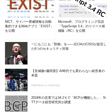
NICT、サイバー脅威情報を自動
Microsoft、プログラミング言語
集約できるWebアプリ「EXIST」
「TypeScript 3.4」のリリース候
を公開
補版（RC）を公開
一にも二にも「防御」を――元CIAのCISOが提言し
た6つのセキュリティ対策
【見城徹×藤田晋】AI時代でも変わらない経営者の
本質
PR(FINCHI on GOETHE)
2018年の災害では34.2％で「BCPが機能した」、N
TTデータ経営研究所が調査