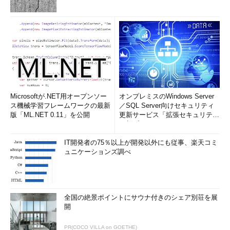
Microsoftが.NET用オープンソー
オンプレミスのWindows Server
ス機械学習フレームワークの最新
／SQL Server向けセキュリティ
版「ML.NET 0.11」を公開
更新サービス「拡張セキュリティ
更新プログ...
IT開発者の75％以上が開発以外にも従事、楽天コミ
ュニケーションズ調べ
全国の絶景ポイントにサウナ付きのシェア別荘を展
開
PR(COCO VILLA on GOETHE)