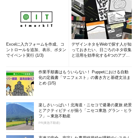
Excelに入力フォームを作成、コ
デザインネタをWebで探す人が知
ントロールを追加、表示、ボタン
っておきたい、日ごろのネタ収集
でイベント実行 (1/3)
と活用を効率化する4つのアプリ
(1/3)
作業手順書はもういらない！ Puppetにおける自動
化の定義書「マニフェスト」の書き方と基礎文法ま
とめ (1/5)
楽しさいっぱい！北海道・ニセコで避暑の夏旅 絶景
とアクティビティが揃う「ニセコ東急 グラン・ヒラ
フ」～東急不動産
PR(東急不動産)
高速で安全、安定した専用線接続が理想のシステム