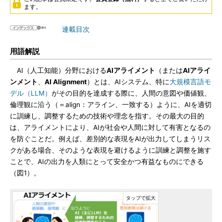
ます。
連載目次
用語解説
AI（人工知能）分野における
AIアライメント
（または
AIアライ
ンメント
、
AI Alignment
）とは、AIシステム、特に
大規模言語モ
デル（LLM）
がその目的を達成する際に、人間の意図や価値観、
倫理観に沿う（＝align：アライン、一致する）ように、AIを適切
に訓練し、調整するための技術や理念を指す。その最大の目的
は、アライメントにより、AIが社会や人間に対して有害となるの
を防ぐことだ。例えば、差別的な表現をAIが出力してしまうリス
クがある場合、そのような表現を避けるように訓練と調整を施す
ことで、AIの出力を人類にとって安全かつ有益なものにできる
（図1）。