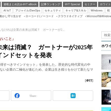
連載まとめ読み＠IT eBook
記事ランキング
＠IT Special
セミナー
ホワイト
AI IoT
アジャイル/DevOps
セキュリティ
キャリア&スキル
Windows
初
り動かし守り生かす
ローコード/ノーコード
クラウドネイティブ
Microsoft&Windo
Server & Storage
HTML5 + UX
しなければ企業の未来は消滅？ ガートナーが2...
Smart & Social
ないこと」
Coding Edge
来は消滅？ ガートナーが2025年
ホワ
Java Agile
インドセットを発表
Database Expert
て獲得すべきマインドセット」を発表した。歴史的な時代変化の中
Linux ＆ OSS
ない企業の二極化が進むため、企業は生き残りをかけて新たなマ
Master of IP Networ
[
＠IT
]
Security & Trust
Test & Tools
Share
Insider.NET
ブログ