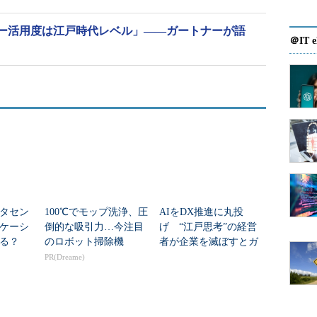
ー活用度は江戸時代レベル」――ガートナーが語
＠IT e
タセン
100℃でモップ洗浄、圧
AIをDX推進に丸投
ケーシ
倒的な吸引力…今注目
げ “江戸思考”の経営
れる？
のロボット掃除機
者が企業を滅ぼすとガ
ートナーの亦賀氏が指
PR(Dreame)
摘する理由