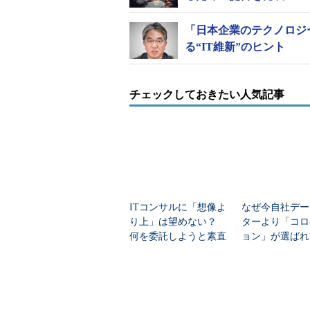
「日本企業のテクノロジ
る“IT維新”のヒント
チェックしておきたい人気記事
ITコンサルに「想像よ
なぜ今自社デー
り上」は望めない？
ターより「コロ
何を委託しようと素直
ョン」が選ば
には喜べない訳
その切実な事情