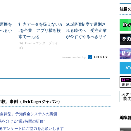
注目
運搬を
社内データを扱えないA
SCS評価制度で選別さ
運べる小
Iを卒業 アプリ横断検
れる時代へ 受注企業
索で一元化
が今すぐやるべきサイ
バー対策
PR(ITmedia エンタープライ
ズ)
Recommended by
編集