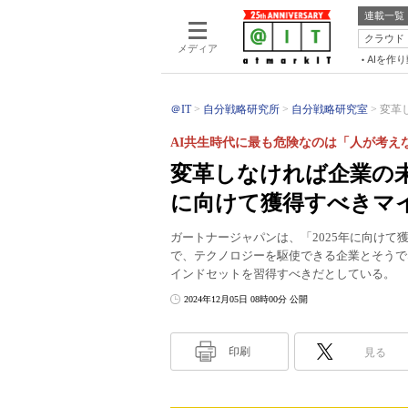
連載一覧
クラウド
メディア
AIを作
＠IT
自分戦略研究所
自分戦略研究室
変革
AI共生時代に最も危険なのは「人が考え
変革しなければ企業の未
に向けて獲得すべきマ
ガートナージャパンは、「2025年に向け
で、テクノロジーを駆使できる企業とそうで
インドセットを習得すべきだとしている。
2024年12月05日 08時00分 公開
印刷
見る