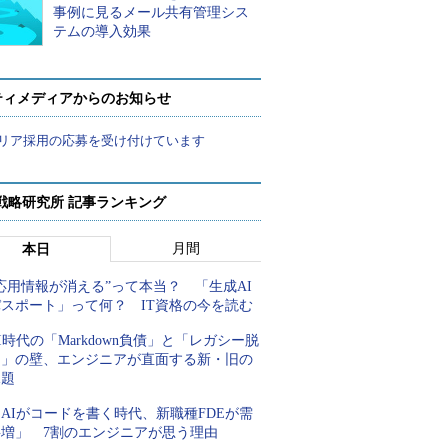
事例に見るメール共有管理シス
テムの導入効果
ティメディアからのお知らせ
リア採用の応募を受け付けています
戦略研究所 記事ランキング
月間
本日
応用情報が消える”って本当？ 「生成AI
パスポート」って何？ IT資格の今を読む
I時代の「Markdown負債」と「レガシー脱
却」の壁、エンジニアが直面する新・旧の
課題
AIがコードを書く時代、新職種FDEが需
要増」 7割のエンジニアが思う理由