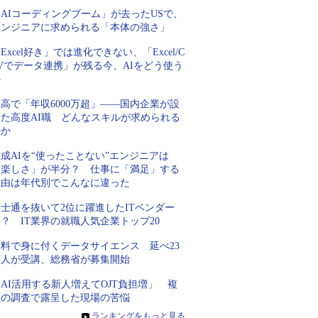
AIコーディングブーム」が去ったUSで、
エンジニアに求められる「本体の強さ」
Excel好き」では進化できない、「Excel/C
Vでデータ連携」が残る今、AIをどう使う
か
高で「年収6000万超」――国内企業が設
けた高度AI職 どんなスキルが求められる
のか
成AIを“使ったことない”エンジニアは
「楽しさ」が半分？ 仕事に「満足」する
理由は年代別でこんなに違った
士通を抜いて2位に躍進したITベンダー
？ IT業界の就職人気企業トップ20
無料で身に付くデータサイエンス 延べ23
万人が受講、総務省が募集開始
AI活用する新人増えてOJT負担増」 複
数の調査で露呈した現場の苦悩
»
ランキングをもっと見る