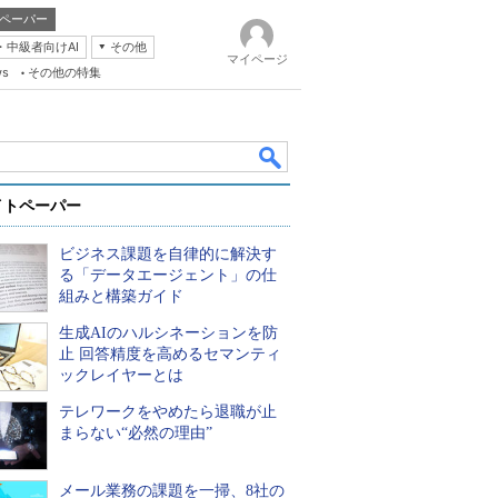
ペーパー
・中級者向けAI
その他
マイページ
ws
その他の特集
イトペーパー
ビジネス課題を自律的に解決す
る「データエージェント」の仕
組みと構築ガイド
生成AIのハルシネーションを防
k
止 回答精度を高めるセマンティ
ックレイヤーとは
テレワークをやめたら退職が止
まらない“必然の理由”
メール業務の課題を一掃、8社の