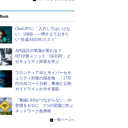
Book
ChatGPTに「入力してはいけな
い」5項目――押さえておきた
い“生成AIのNGリスト”
API設計の常識が変わる？
HTTP新メソッド「QUERY」と
セキュリティ対策を学ぶ
フロンティアAIとサイバーセキ
ュリティ対策の現在地 「17万
行のAIコード分析」事例と公的
ガイドラインが示す道筋
「無線LANがつながらない」の
苦情をゼロに 3つの現場に学ぶ
ネットワーク改善術
»
一覧ページへ