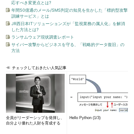
応すべき変更点とは?
年間50億通のメール/SMS判定の知見を生かした「標的型攻撃
訓練サービス」とは
JR西日本ITソリューションズが「監視業務の属人化」を解消
した方法とは?
ランサムウェア現状調査レポート
サイバー攻撃からビジネスを守る、「戦略的データ復旧」の
方法
チェックしておきたい人気記事
全員がリーダーシップを発揮し、
Hello Python (1/3)
自分より優れた人財を育成する