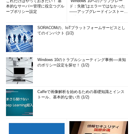
これだけはやっておきたい！ 基
“Windows 10へのアップグレー
本的なサーバー管理に役立つグル
ド：失敗”はエラーではなかった
ープポリシー設定
――アップグレードインストール
の簡単まとめ (1/3...
SORACOMの、IoTプラットフォームサービスとし
てのインパクト (1/2)
Windows 10のトラブルシューティング事例──未知
のポリシー設定を探せ！ (1/2)
Caffeで画像解析を始めるための基礎知識とインス
トール、基本的な使い方 (1/2)