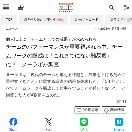
TOP
AIを作り動かし守り生かす
ロー/ノーコード
クラウドネイ
ニュース
2025年1月7日 公開
個人以上に「チームとしての成果」が求められる
チームのパフォーマンスが重要視される中、チー
ムワークの醸成は「これまでにない難易度」
に？ ヌーラボが調査
ヌーラボは「現代のチームが抱える課題と、成果を上げるために
重視すべきこと」に関する調査の結果を発表した。「5年前と比
べてチームワークを醸成して仕事をすることが難しくなった」と
回答した人が4割超を占めた。
[＠IT]
PC用表示
関連情報
Share
Post
LINE
Hatena