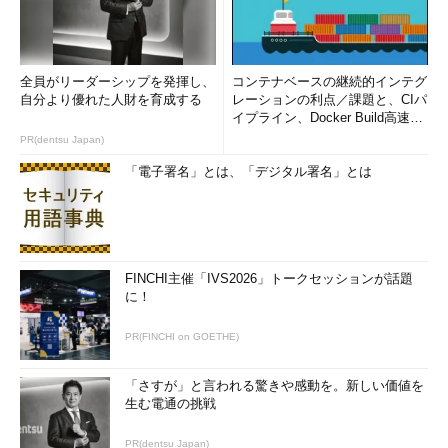
全員がリーダーシップを発揮し、
コンテナベースの継続的インテグ
自分より優れた人財を育成する
レーションの利点／課題と、CIパ
イプライン、Docker Build高速化
のコツ (1/2...
PR(dentsu Japan)
「電子署名」とは、「デジタル署名」とは
FINCHI主催「IVS2026」トークセッションが話題
に！
PR(FINCHI on GOETHE)
「さすが」と言われる驚きや感動を。新しい価値を
生む電通の挑戦
PR(dentsu Japan)