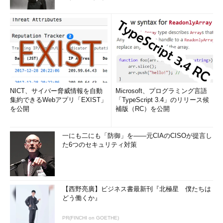
NICT、サイバー脅威情報を自動
Microsoft、プログラミング言語
集約できるWebアプリ「EXIST」
「TypeScript 3.4」のリリース候
を公開
補版（RC）を公開
一にも二にも「防御」を――元CIAのCISOが提言し
た6つのセキュリティ対策
【西野亮廣】ビジネス書最新刊『北極星 僕たちは
どう働くか』
PR(FINCHI on GOETHE)