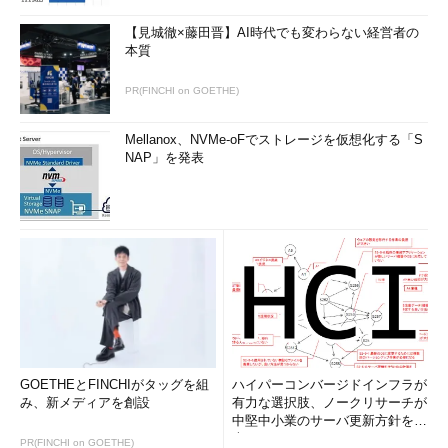
【見城徹×藤田晋】AI時代でも変わらない経営者の
本質
PR(FINCHI on GOETHE)
Mellanox、NVMe-oFでストレージを仮想化する「S
NAP」を発表
GOETHEとFINCHIがタッグを組
ハイパーコンバージドインフラが
み、新メディアを創設
有力な選択肢、ノークリサーチが
中堅中小業のサーバ更新方針を調
査
PR(FINCHI on GOETHE)