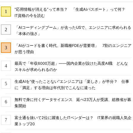
“応用情報が消える”って本当？ 「生成AIパスポート」って何？
IT資格の今を読む
「AIコーディングブーム」が去ったUSで、エンジニアに求められる
「本体の強さ」
「AIがコードを書く時代、新職種FDEが需要増」 7割のエンジニア
が思う理由
最高で「年収6000万超」――国内企業が設けた高度AI職 どんな
スキルが求められるのか
生成AIを“使ったことない”エンジニアは「楽しさ」が半分？ 仕事
に「満足」する理由は年代別でこんなに違った
無料で身に付くデータサイエンス 延べ23万人が受講、総務省が募
集開始
富士通を抜いて2位に躍進したITベンダーは？ IT業界の就職人気企
業トップ20