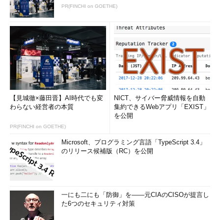
PR(FINCHI on GOETHE)
【見城徹×藤田晋】AI時代でも変
NICT、サイバー脅威情報を自動
わらない経営者の本質
集約できるWebアプリ「EXIST」
を公開
PR(FINCHI on GOETHE)
Microsoft、プログラミング言語「TypeScript 3.4」
のリリース候補版（RC）を公開
一にも二にも「防御」を――元CIAのCISOが提言し
た6つのセキュリティ対策