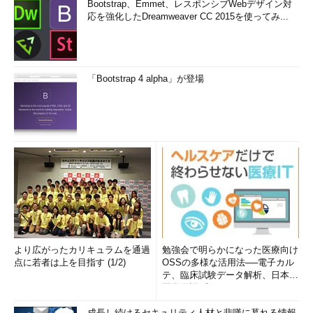
Bootstrap、Emmet、レスポンシブWebデザイン対
応を強化したDreamweaver CC 2015を使ってみ...
「Bootstrap 4 alpha」が登場
より広がったカリキュラムを通過
勉強会で明らかになった医療向け
点に若者は上を目指す (1/2)
OSSの多様な活用法──電子カル
テ、臨床試験データ解析、日本語
医学用語プラットフォーム、画...
成長し続けるセキュリティ人材と悲嘆に暮れる情報