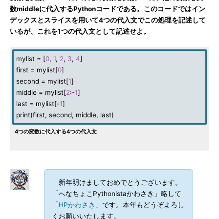
数middleに代入するPythonコードである。このコードではイン
デックスとスライスを用いて4つの代入文でこの処理を記述して
いるが、これを1つの代入文として記述せよ。
mylist = [
0
,
1
,
2
,
3
,
4
]
first = mylist[
0
]
second = mylist[
1
]
middle = mylist[
2
:-
1
]
last = mylist[-
1
]
print(first, second, middle, last)
4つの変数に代入する4つの代入文
新年明けましておめでとうございます。
「へなちょこPythonistaかわさき」略して
「
HPかわさき
」です。本年もどうぞよろし
くお願いいたします。