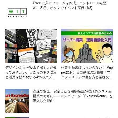
Excelに入力フォームを作成、コントロールを追
加、表示、ボタンでイベント実行 (1/3)
デザインネタをWebで探す人が知
作業手順書はもういらない！ Pup
っておきたい、日ごろのネタ収集
petにおける自動化の定義書「マ
と活用を効率化する4つのアプリ
ニフェスト」の書き方と基礎文法
(1/3)
まとめ (1/5)
高速で安全、安定した専用線接続が理想のシステム
構築のカギに――マンパワーが「ExpressRoute」を
導入した理由