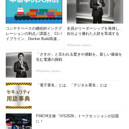
コンテナベースの継続的インテグ
全員がリーダーシップを発揮し、
レーションの利点／課題と、CIパ
自分より優れた人財を育成する
イプライン、Docker Build高速化
のコツ (1/2...
PR(dentsu Japan)
「さすが」と言われる驚きや感動を。新しい価値を
生む電通の挑戦
PR(dentsu Japan)
「電子署名」とは、「デジタル署名」とは
FINCHI主催「IVS2026」トークセッションが話題
に！