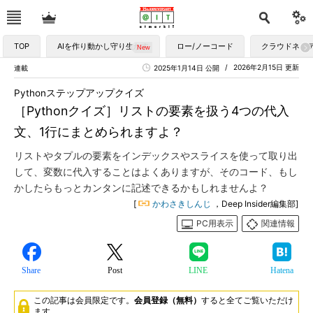
TOP
AIを作り動かし守り生かす
ロー/ノーコード
クラウドネイ
2026年2月15日 更新
連載
2025年1月14日 公開
Pythonステップアップクイズ
［Pythonクイズ］リストの要素を扱う4つの代入
文、1行にまとめられますよ？
リストやタプルの要素をインデックスやスライスを使って取り出
して、変数に代入することはよくありますが、そのコード、もし
かしたらもっとカンタンに記述できるかもしれませんよ？
[
かわさきしんじ
，Deep Insider編集部]
PC用表示
関連情報
Share
Post
LINE
Hatena
この記事は会員限定です。
会員登録（無料）
すると全てご覧いただけ
ます。