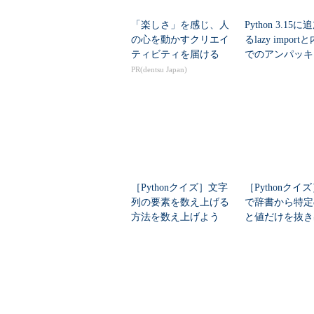
「楽しさ」を感じ、人
Python 3.15
の心を動かすクリエイ
るlazy impor
ティビティを届ける
でのアンパッキ
ついて調べてみ
PR(dentsu Japan)
［Pythonクイズ］文字
［Pythonクイズ
列の要素を数え上げる
で辞書から特定
方法を数え上げよう
と値だけを抜き
何個あるかな？
い？ それなら
記とアレを使う
ススメです...