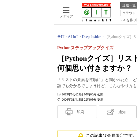
連載一覧
クラウド
メディア
AIを作
＠IT
AI IoT
Deep Insider
［Pythonクイズ
Pythonステップアップクイズ
［Pythonクイズ］
何個思い付きますか？
「リストの要素を逆順に」と聞かれたら、ど
誰でも分かるでしょうけど、こんなやり方も
2025年01月21日 05時00分 公開
2026年02月15日 22時05分 更新
印刷
通知
この記事は会員限定です。