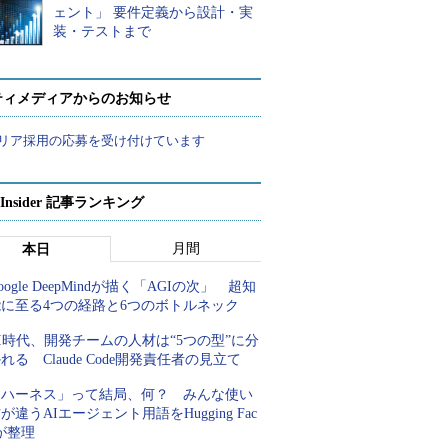
ェント」 要件定義から設計・実
装・テストまで
ティメディアからのお知らせ
リア採用の応募を受け付けています
p Insider 記事ランキング
月間
本日
oogle DeepMindが描く「AGIの次」 超知
能に至る4つの経路と6つのボトルネック
I時代、開発チームの人材は“5つの型”に分
れる Claude Code開発責任者の見立て
「ハーネス」って結局、何？ みんな使い
が違うAIエージェント用語をHugging Fac
が整理