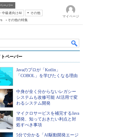
ペーパー
・中級者向けAI
その他
マイページ
ws
その他の特集
イトペーパー
Javaのプロが「Kotlin」
「COBOL」を学びたくなる理由
中身が全く分からないレガシー
k
システムも改修可能 AI活用で変
わるシステム開発
マイクロサービスを補完するJava
開発、知っておきたい利点と対
処すべき事項
5分で分かる「AI駆動開発エージ