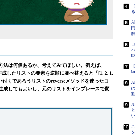
［
門
0
方法は何個あるか、考えてみてほしい。例えば、
【
l
2, 1]」として作成したリストの要素を逆順に並べ替えると「[1, 2, 1,
ぐに思い付くであろうリストのreverseメソッドを使ったコ
A
は
生成してもよいし、元のリストをインプレースで変
こ