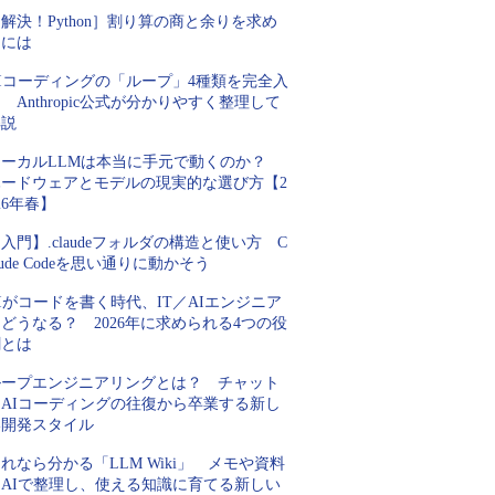
解決！Python］割り算の商と余りを求め
るには
AIコーディングの「ループ」4種類を完全入
 Anthropic公式が分かりやすく整理して
解説
ローカルLLMは本当に手元で動くのか？
ハードウェアとモデルの現実的な選び方【2
26年春】
入門】.claudeフォルダの構造と使い方 C
aude Codeを思い通りに動かそう
Iがコードを書く時代、IT／AIエンジニア
どうなる？ 2026年に求められる4つの役
割とは
ループエンジニアリングとは？ チャット
とAIコーディングの往復から卒業する新し
い開発スタイル
れなら分かる「LLM Wiki」 メモや資料
をAIで整理し、使える知識に育てる新しい