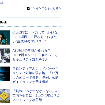
発想
»
ランキングをもっと見る
Book
ChatGPTに「入力してはいけな
い」5項目――押さえておきた
い“生成AIのNGリスト”
API設計の常識が変わる？
HTTP新メソッド「QUERY」と
セキュリティ対策を学ぶ
フロンティアAIとサイバーセキ
ュリティ対策の現在地 「17万
行のAIコード分析」事例と公的
ガイドラインが示す道筋
「無線LANがつながらない」の
苦情をゼロに 3つの現場に学ぶ
ネットワーク改善術