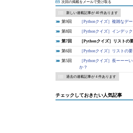
次回の掲載をメールで受け取る
新しい連載記事が 40 件あります
9
［Pythonクイズ］複雑な
8
［Pythonクイズ］インデ
7
［Pythonクイズ］リス
6
［Pythonクイズ］リスト
5
［Pythonクイズ］長ーー
か？
過去の連載記事が 4 件あります
チェックしておきたい人気記事