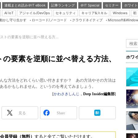
連載まとめ読み＠IT eBook
記事ランキング
＠IT Special
セミナー
ホワイト
AI IoT
アジャイル/DevOps
セキュリティ
キャリア&スキル
Windows
初
り動かし守り生かす
ローコード/ノーコード
クラウドネイティブ
Microsoft&Windo
Server & Storage
HTML5 + UX
］リストの要素を逆順に並べ替える方...
Smart & Social
Coding Edge
リストの要素を逆順に並べ替える方法、
ホワ
Java Agile
Database Expert
んな方法をどれくらい思い付きますか？ あの方法やその方法は
Linux ＆ OSS
あるかもしれません。というのを考えてみましょう。
Master of IP Networ
[
かわさきしんじ
，
Deep Insider編集部
]
Security & Trust
見る
Share
Test & Tools
Insider.NET
ブログ
会員登録（無料）
すると全てご覧いただけます。