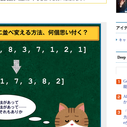
アイ
キャ
Dee
G
A
か
方
e