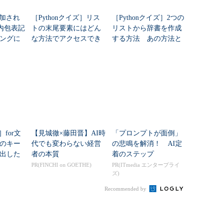
に追加され
［Pythonクイズ］リス
［Pythonクイズ］2つの
tと内包表記
トの末尾要素にはどん
リストから辞書を作成
ングに
な方法でアクセスでき
する方法 あの方法と
た
る？ おまけもあるよ
その方法、どっちなん
（ただし、おまけが長
だい？
過ぎた）
］for文
【見城徹×藤田晋】AI時
「プロンプトが面倒」
のキー
代でも変わらない経営
の悲鳴を解消！ AI定
出した
者の本質
着のステップ
内包表
PR(FINCHI on GOETHE)
PR(ITmedia エンタープライ
ズ)
のがオ
Recommended by