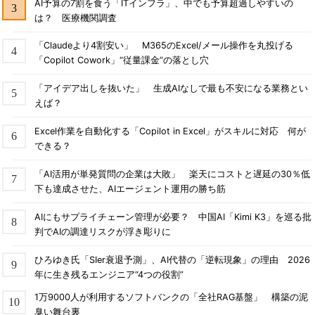
AI予算の7割を食う「ITインフラ」、中でも予算超過しやすいの
は？ 医療機関調査
「Claudeより4割安い」 M365のExcel/メール操作を丸投げる
「Copilot Cowork」“従量課金”の落とし穴
「アイデア出しを抜いた」 生成AIなしで最も不安になる業務とい
えば？
Excel作業を自動化する「Copilot in Excel」がスキルに対応 何が
できる？
「AI活用が単発質問の企業は大敗」 楽天にコストと遅延の30％低
下も達成させた、AIエージェント運用の勝ち筋
AIにもサプライチェーン管理が必要？ 中国AI「Kimi K3」を巡る批
判でAIの調達リスクが浮き彫りに
ひろゆき氏「SIer衰退予測」、AI代替の「逆転現象」の理由 2026
年に生き残るエンジニア“4つの役割”
1万9000人が利用するソフトバンクの「全社RAG基盤」 構築の泥
臭い舞台裏