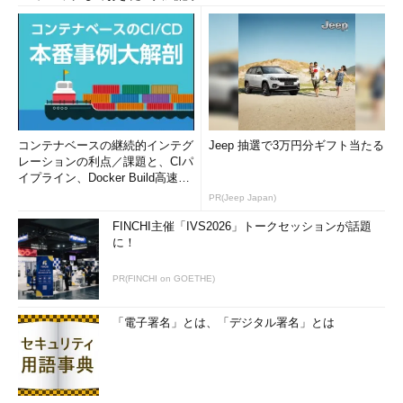
コンテナベースの継続的インテグ
Jeep 抽選で3万円分ギフト当たる
レーションの利点／課題と、CIパ
イプライン、Docker Build高速化
のコツ (1/2...
PR(Jeep Japan)
FINCHI主催「IVS2026」トークセッションが話題
に！
PR(FINCHI on GOETHE)
「電子署名」とは、「デジタル署名」とは