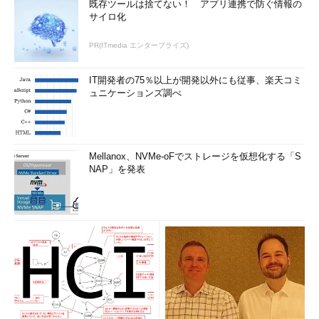
既存ツールは捨てない！ アプリ連携で防ぐ情報の
サイロ化
PR(ITmedia エンタープライズ)
IT開発者の75％以上が開発以外にも従事、楽天コミ
ュニケーションズ調べ
Mellanox、NVMe-oFでストレージを仮想化する「S
NAP」を発表