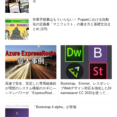
3)
作業手順書はもういらない！ Puppetにおける自動
化の定義書「マニフェスト」の書き方と基礎文法ま
とめ (1/5)
高速で安全、安定した専用線接続
Bootstrap、Emmet、レスポンシ
が理想のシステム構築のカギに―
ブWebデザイン対応を強化したDr
―マンパワーが「ExpressRout
eamweaver CC 2015を使って
e」を導入した理由
み...
「Bootstrap 4 alpha」が登場