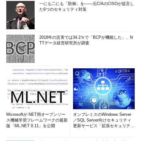
一にも二にも「防御」を――元CIAのCISOが提言し
た6つのセキュリティ対策
2018年の災害では34.2％で「BCPが機能した」、N
TTデータ経営研究所が調査
Microsoftが.NET用オープンソー
オンプレミスのWindows Server
ス機械学習フレームワークの最新
／SQL Server向けセキュリティ
版「ML.NET 0.11」を公開
更新サービス「拡張セキュリティ
更新プログ...