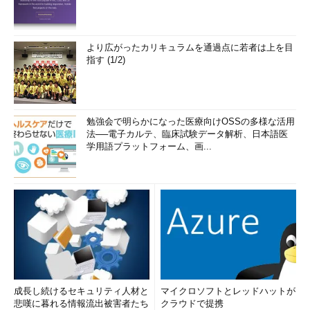
より広がったカリキュラムを通過点に若者は上を目
指す (1/2)
勉強会で明らかになった医療向けOSSの多様な活用
法──電子カルテ、臨床試験データ解析、日本語医
学用語プラットフォーム、画...
成長し続けるセキュリティ人材と
マイクロソフトとレッドハットが
悲嘆に暮れる情報流出被害者たち
クラウドで提携