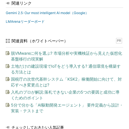
関連リンク
Gemini 2.5: Our most intelligent AI model（Google）
LMArenaリーダーボード
関連資料（ホワイトペーパー）
PR
脱VMwareに何を選ぶ? 市場分析や実機検証から見えた仮想化
基盤移行の現実解
土地だけの建設現場でIoTをどう導入する? 通信環境を構築す
る方法とは
国税庁の次世代基幹システム「KSK2」稼働開始に向けて、対
応すべき変更点とは?
入札のプロが解説:落札できない企業の5つの要因と成功に導
くためのポイント
5分で分かる「AI駆動開発エージェント」 要件定義から設計・
実装・テストまで
チェックしておきたい人気記事