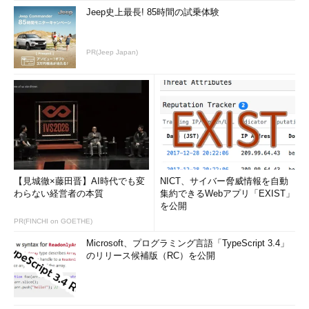
Jeep史上最長! 85時間の試乗体験
PR(Jeep Japan)
【見城徹×藤田晋】AI時代でも変
NICT、サイバー脅威情報を自動
わらない経営者の本質
集約できるWebアプリ「EXIST」
を公開
PR(FINCHI on GOETHE)
Microsoft、プログラミング言語「TypeScript 3.4」
のリリース候補版（RC）を公開