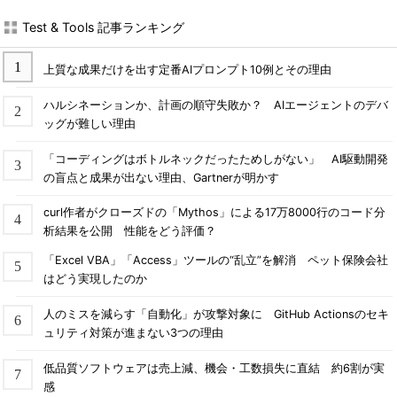
Test & Tools 記事ランキング
上質な成果だけを出す定番AIプロンプト10例とその理由
ハルシネーションか、計画の順守失敗か？ AIエージェントのデバ
ッグが難しい理由
「コーディングはボトルネックだったためしがない」 AI駆動開発
の盲点と成果が出ない理由、Gartnerが明かす
curl作者がクローズドの「Mythos」による17万8000行のコード分
析結果を公開 性能をどう評価？
「Excel VBA」「Access」ツールの“乱立”を解消 ペット保険会社
はどう実現したのか
人のミスを減らす「自動化」が攻撃対象に GitHub Actionsのセキ
ュリティ対策が進まない3つの理由
低品質ソフトウェアは売上減、機会・工数損失に直結 約6割が実
感