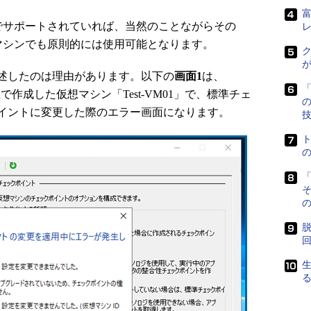
トでサポートされていれば、当然のことながらその
仮想マシンでも原則的には使用可能となります。
ク
述したのは理由があります。以下の
画面1
は、
「
yper-V上で作成した仮想マシン「Test-VM01」で、標準チェ
イントに変更した際のエラー画面になります。
「
の
脱