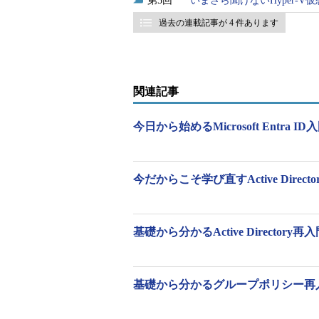
5
いまさら聞けないHyper-
過去の連載記事が 4 件あります
関連記事
今日から始めるMicrosoft Entra ID
今だからこそ学び直すActive Direc
基礎から分かるActive Directory再
基礎から分かるグループポリシー再