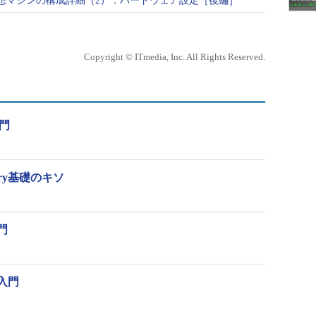
V仮想マシンの構成詳細（2）：ハードウェア設定［後編］
Copyright © ITmedia, Inc. All Rights Reserved.
入門
tory基礎のキソ
入門
入門