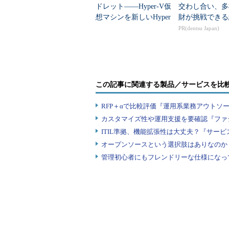
ドレット――Hyper-V仮
交わし合い、多
想マシンを新しいHyper
財が挑戦できる
-Vホストへ移動する
PR(dentsu Japan)
この記事に関連する製品／サービスを比
RFP＋αで比較評価『運用系業務アウトソ
カスタマイズ性や運用支援を要確認『ファ
ITIL準拠、機能拡張性は大丈夫？『サー
オープンソースという選択肢はありなのか
管理初心者にもフレンドリーな仕様になっ