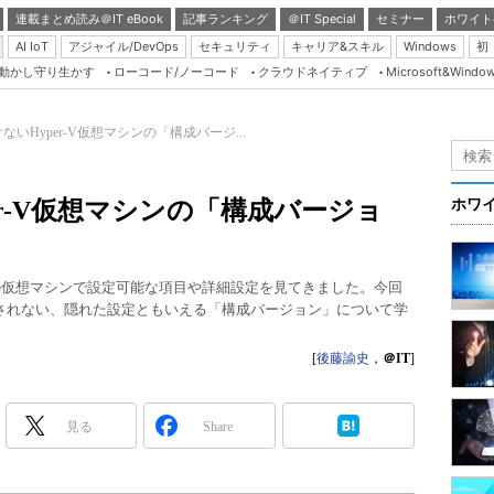
連載まとめ読み＠IT eBook
記事ランキング
＠IT Special
セミナー
ホワイト
AI IoT
アジャイル/DevOps
セキュリティ
キャリア&スキル
Windows
初
り動かし守り生かす
ローコード/ノーコード
クラウドネイティブ
Microsoft&Windo
Server & Storage
HTML5 + UX
いHyper-V仮想マシンの「構成バージ...
Smart & Social
）
Coding Edge
r-V仮想マシンの「構成バージョ
ホワ
Java Agile
Database Expert
-Vの仮想マシンで設定可能な項目や詳細設定を見てきました。今回
Linux ＆ OSS
表示されない、隠れた設定ともいえる「構成バージョン」について学
Master of IP Networ
[
後藤諭史
，
＠IT
]
Security & Trust
Test & Tools
見る
Share
Insider.NET
ブログ