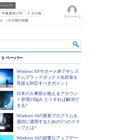
ペーパー
・中級者向けAI
その他
マイページ
ws
その他の特集
イトペーパー
Windows XPサポート終了やシス
テムブラックボックス化対策を
見据え対応すべきポイント
日本の人事部が抱えるアカウン
k
ト管理の悩み どうすれば解消で
きる?
Windows 10の更新プログラムを
適切に適用するための5つのステ
ップとは?
Windows 10の頻繁なアップデー