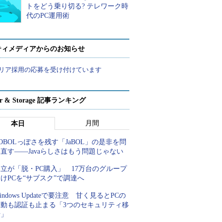
トをどう乗り切る? テレワーク時
代のPC運用術
ティメディアからのお知らせ
リア採用の応募を受け付けています
ver & Storage 記事ランキング
月間
本日
OBOLっぽさを残す「JaBOL」の是非を問
直す――Javaらしさはもう問題じゃない
立が「脱・PC購入」 17万台のグループ
けPCを“サブスク”で調達へ
indows Updateで要注意 甘く見るとPCの
起動も認証も止まる「3つのセキュリティ移
行」