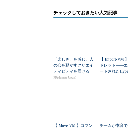
チェックしておきたい人気記事
「楽しさ」を感じ、人
【 Import-VM
の心を動かすクリエイ
ドレット――エ
ティビティを届ける
ートされたHype
マシンをHyper
PR(dentsu Japan)
にインポート...
【 Move-VM 】コマン
チームが本音で