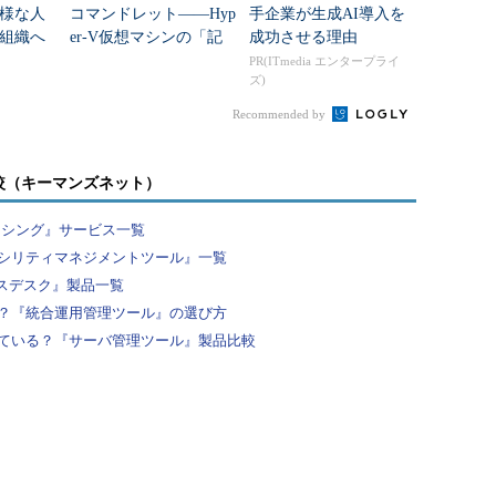
様な人
コマンドレット――Hyp
手企業が生成AI導入を
組織へ
er-V仮想マシンの「記
成功させる理由
憶域」を移動する
PR(ITmedia エンタープライ
ズ)
Recommended by
較（キーマンズネット）
ーシング』サービス一覧
シリティマネジメントツール』一覧
ビスデスク』製品一覧
？『統合運用管理ツール』の選び方
ている？『サーバ管理ツール』製品比較