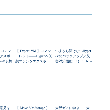
 】コマン
【 Export-VM 】コマン
いまさら聞けないHyper
クスポ
ドレット――Hyper-V仮
-Vのバックアップ／災
r-V仮想
想マシンをエクスポー
害対策機能（1）：Hype
-Vホスト
トする
r-V仮想マシンの保護
意見を
【 Move-VMStorage 】
大阪ガスに学ぶ！ 大