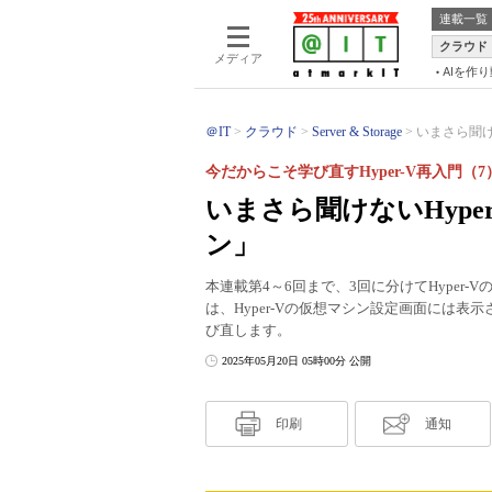
連載一覧
クラウド
メディア
AIを作
＠IT
クラウド
Server & Storage
いまさら聞けな
今だからこそ学び直すHyper-V再入門（7
いまさら聞けないHype
ン」
本連載第4～6回まで、3回に分けてHyper
は、Hyper-Vの仮想マシン設定画面には
び直します。
2025年05月20日 05時00分 公開
印刷
通知