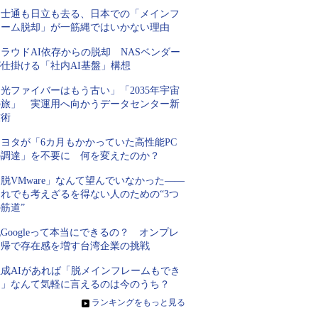
富士通も日立も去る、日本での「メインフ
レーム脱却」が一筋縄ではいかない理由
ラウドAI依存からの脱却 NASベンダー
が仕掛ける「社内AI基盤」構想
光ファイバーはもう古い」「2035年宇宙
の旅」 実運用へ向かうデータセンター新
技術
トヨタが「6カ月もかかっていた高性能PC
の調達」を不要に 何を変えたのか？
脱VMware」なんて望んでいなかった――
それでも考えざるを得ない人のための“3つ
筋道”
Googleって本当にできるの？ オンプレ
回帰で存在感を増す台湾企業の挑戦
生成AIがあれば「脱メインフレームもでき
る」なんて気軽に言えるのは今のうち？
»
ランキングをもっと見る