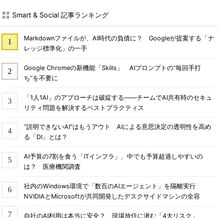
Smart & Social 記事ランキング
Markdownファイルが、AI時代の負債に？ Googleが提案する「ナ
レッジ標準化」の一手
Google Chromeの新機能「Skills」 AIプロンプトの“毎回手打
ち”を不要に
「1人1AI」のアプローチは破綻する――チームでAI共有時のセキュ
リティ問題を解決するベストプラクティス
“説明できないAI”はもうアウト AIによる意思決定の透明性を高め
る「DI」とは？
AI予算の7割を食う「ITインフラ」、中でも予算超過しやすいの
は？ 医療機関調査
社内のWindows環境で「数百のAIエージェント」を隔離実行
NVIDIAとMicrosoftが共同開発したデスクサイドマシンの全容
自社のAI利用は本当に安全？ 現場放任に潜む「4大リスク」