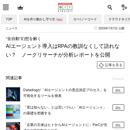
TOP
AIを作り動かし守り生かす
ロー/ノーコード
クラウドネイ
ニュース
2025年7月7日 公開
“全自動”幻想を解く
AIエージェント導入はRPAの教訓なくして語れな
い？ ノークリサーチが分析レポートを公開
記事を見る
関連記事
3 Articles
Datadogが「AIエージェントの意志決定プロセス」を
読む
可視化するツールを発表
「実は知らない」とは言いづらい「AIエージェント」
読む
の基礎を把握する
「企業の主体はヒトからAIエージェントに」PwCが生
読む