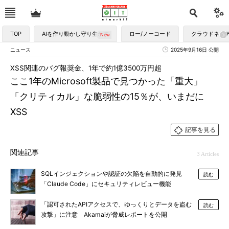
TOP
AIを作り動かし守り生かす
ロー/ノーコード
クラウドネイ
ニュース
2025年9月16日 公開
XSS関連のバグ報奨金、1年で約1億3500万円超
ここ1年のMicrosoft製品で見つかった「重大」
「クリティカル」な脆弱性の15％が、いまだに
XSS
記事を見る
関連記事
3 Articles
SQLインジェクションや認証の欠陥を自動的に発見
読む
「Claude Code」にセキュリティレビュー機能
「認可されたAPIアクセスで、ゆっくりとデータを盗む
読む
攻撃」に注意 Akamaiが脅威レポートを公開