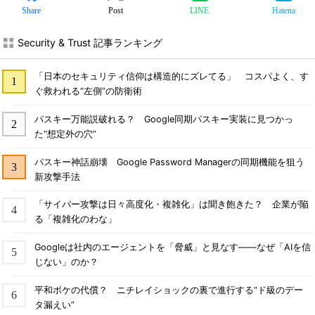
Share
Post
LINE
Hatena
Security & Trust 記事ランキング
「日本のセキュリティ信仰は構造的にズレてる」 コスパよく、す
ぐ救われる“左側”の防衛術
パスキー万能説破れる？ Google同期パスキー実装に見つかっ
た“想定外の穴”
パスキー神話崩壊 Google Password Managerの同期機能を狙う
新攻撃手法
「サイバー攻撃は日々高度化・複雑化」は聞き飽きた？ 企業が陥
る「複雑化のわな」
Googleは社内のエージェントを「脅威」と見なす――なぜ「AIを信
じない」のか？
平和ボケの代償？ ニチレイショックの裏で進行する“ド級のデー
タ漏えい”