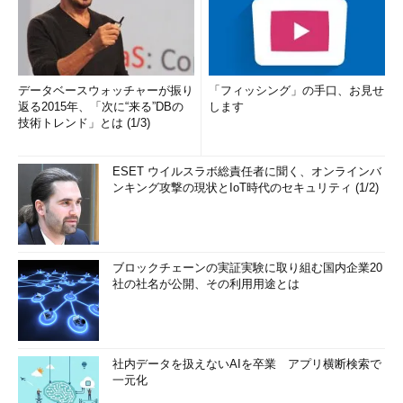
データベースウォッチャーが振り
「フィッシング」の手口、お見せ
返る2015年、「次に“来る”DBの
します
技術トレンド」とは (1/3)
ESET ウイルスラボ総責任者に聞く、オンラインバ
ンキング攻撃の現状とIoT時代のセキュリティ (1/2)
ブロックチェーンの実証実験に取り組む国内企業20
社の社名が公開、その利用用途とは
社内データを扱えないAIを卒業 アプリ横断検索で
一元化