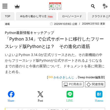
TOP
AIを作り動かし守り生かす
ロー/ノーコード
クラウドネイ
2026年2月15日 更新
連載
2025年10月9日 公開
Python最新情報キャッチアップ
「Python 3.14」で公式サポートに移行したフリー
スレッド版Pythonとは？ その進化の道筋
いよいよPython 3.14.0が正式リリースされた。その新機能の中
からフリースレッド版Pythonが公式サポートされるようになる
までの道のりと今後の展望について、ドキュメントを基に簡潔に
まとめる。
[
かわさきしんじ
，Deep Insider編集部]
PC用表示
関連情報
Share
Post
LINE
Hatena