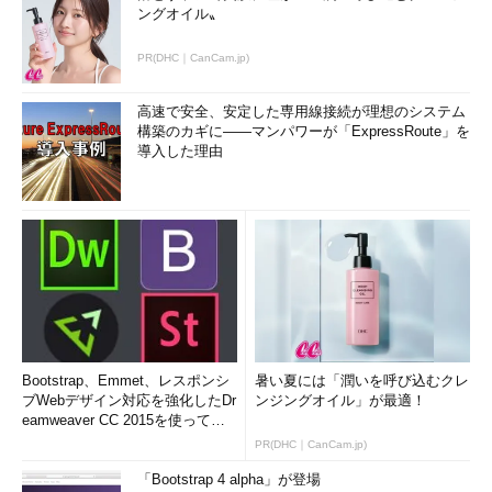
ングオイル〟
PR(DHC｜CanCam.jp)
高速で安全、安定した専用線接続が理想のシステム
構築のカギに――マンパワーが「ExpressRoute」を
導入した理由
Bootstrap、Emmet、レスポンシ
暑い夏には「潤いを呼び込むクレ
ブWebデザイン対応を強化したDr
ンジングオイル」が最適！
eamweaver CC 2015を使って
み...
PR(DHC｜CanCam.jp)
「Bootstrap 4 alpha」が登場