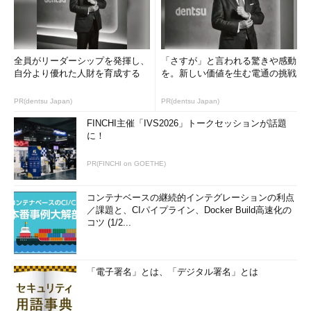
全員がリーダーシップを発揮し、
「さすが」と言われる驚きや感動
自分より優れた人財を育成する
を。新しい価値を生む電通の挑戦
PR(dentsu Japan)
PR(dentsu Japan)
FINCHI主催「IVS2026」トークセッションが話題
に！
PR(FINCHI on GOETHE)
コンテナベースの継続的インテグレーションの利点
／課題と、CIパイプライン、Docker Build高速化の
コツ (1/2...
「電子署名」とは、「デジタル署名」とは