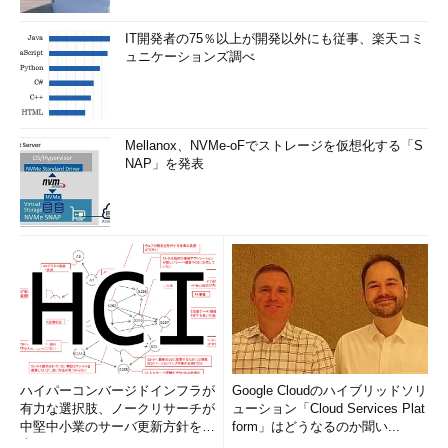
IT開発者の75％以上が開発以外にも従事、楽天コミ
ュニケーションズ調べ
Mellanox、NVMe-oFでストレージを仮想化する「S
NAP」を発表
ハイパーコンバージドインフラが
Google Cloudのハイブリッドソリ
有力な選択肢、ノークリサーチが
ューション「Cloud Services Plat
中堅中小業のサーバ更新方針を調
form」はどうなるのか聞い...
査