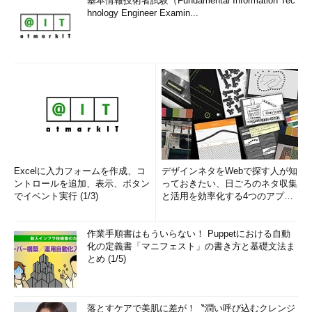
基本情報技術者試験（Fundamental Information Tec
hnology Engineer Examin...
Excelに入力フォームを作成、コ
デザインネタをWebで探す人が知
ントロールを追加、表示、ボタン
っておきたい、日ごろのネタ収集
でイベント実行 (1/3)
と活用を効率化する4つのアプリ
(1/3)
作業手順書はもういらない！ Puppetにおける自動
化の定義書「マニフェスト」の書き方と基礎文法ま
とめ (1/5)
落とすケアで美肌に差が！〝潤い呼び込むクレンジ