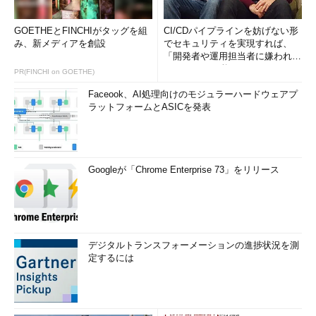
GOETHEとFINCHIがタッグを組
CI/CDパイプラインを妨げない形
み、新メディアを創設
でセキュリティを実現すれば、
「開発者や運用担当者に嫌われな
いWAF」は可能か
PR(FINCHI on GOETHE)
Faceook、AI処理向けのモジュラーハードウェアプ
ラットフォームとASICを発表
Googleが「Chrome Enterprise 73」をリリース
デジタルトランスフォーメーションの進捗状況を測
定するには