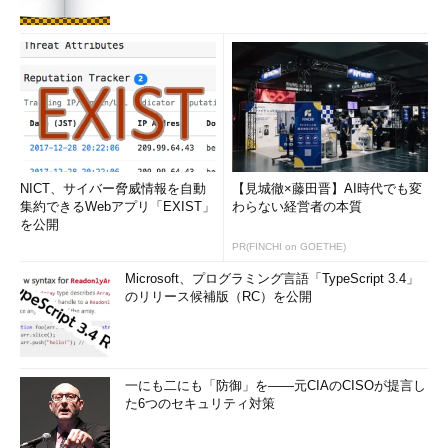
NICT、サイバー脅威情報を自動
【見城徹×藤田晋】AI時代でも変
集約できるWebアプリ「EXIST」
わらない経営者の本質
を公開
PR(FINCHI on GOETHE)
Microsoft、プログラミング言語「TypeScript 3.4」
のリリース候補版（RC）を公開
一にも二にも「防御」を――元CIAのCISOが提言し
た6つのセキュリティ対策