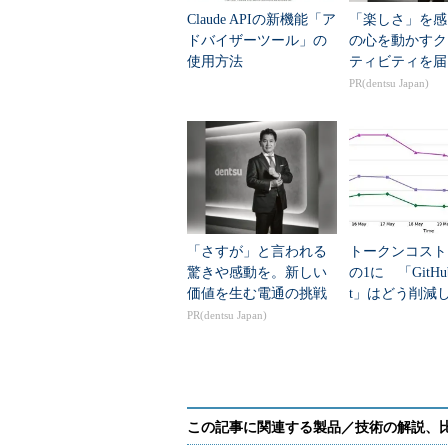
Claude APIの新機能「ア
「楽しさ」を感
ドバイザーツール」の
の心を動かすク
使用方法
ティビティを届
PR(dentsu Japan)
「さすが」と言われる
トークンコスト
驚きや感動を。新しい
の1に 「GitHub 
価値を生む電通の挑戦
t」はどう削減
PR(dentsu Japan)