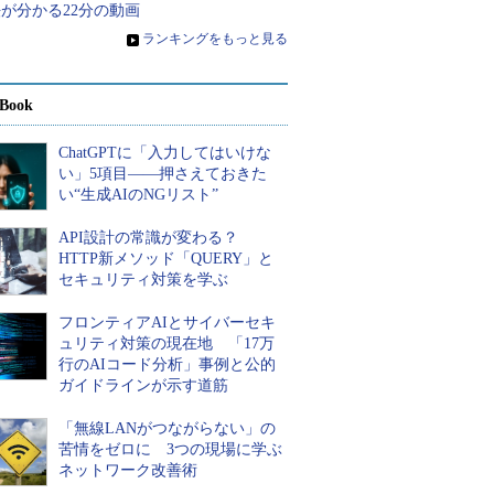
が分かる22分の動画
»
ランキングをもっと見る
Book
ChatGPTに「入力してはいけな
い」5項目――押さえておきた
い“生成AIのNGリスト”
API設計の常識が変わる？
HTTP新メソッド「QUERY」と
セキュリティ対策を学ぶ
フロンティアAIとサイバーセキ
ュリティ対策の現在地 「17万
行のAIコード分析」事例と公的
ガイドラインが示す道筋
「無線LANがつながらない」の
苦情をゼロに 3つの現場に学ぶ
ネットワーク改善術