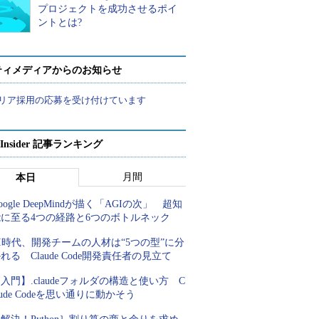
プロジェクトを成功させるポイ
ントとは?
ティメディアからのお知らせ
リア採用の応募を受け付けています
p Insider 記事ランキング
月間
本日
oogle DeepMindが描く「AGIの次」 超知
能に至る4つの経路と6つのボトルネック
I時代、開発チームの人材は“5つの型”に分
れる Claude Code開発責任者の見立て
入門】.claudeフォルダの構造と使い方 C
aude Codeを思い通りに動かそう