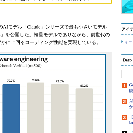
、同社のAIモデル「Claude」シリーズで最も小さいモデル
アイ
iku 4.5」を公開した。軽量モデルでありながら、前世代の
キャ
 4」をわずかに上回るコーディング性能を実現している。
Dee
G
A
か
【
l