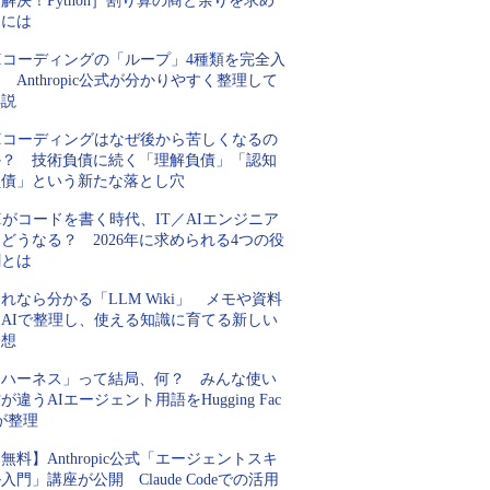
解決！Python］割り算の商と余りを求め
るには
AIコーディングの「ループ」4種類を完全入
 Anthropic公式が分かりやすく整理して
解説
AIコーディングはなぜ後から苦しくなるの
か？ 技術負債に続く「理解負債」「認知
負債」という新たな落とし穴
Iがコードを書く時代、IT／AIエンジニア
どうなる？ 2026年に求められる4つの役
割とは
れなら分かる「LLM Wiki」 メモや資料
をAIで整理し、使える知識に育てる新しい
発想
「ハーネス」って結局、何？ みんな使い
が違うAIエージェント用語をHugging Fac
が整理
無料】Anthropic公式「エージェントスキ
入門」講座が公開 Claude Codeでの活用