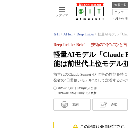
連載一覧
クラウド
メディア
AIを作
＠IT
AI IoT
Deep Insider
軽量AIモデル「Claud
Deep Insider Brief ― 技術の“今”にひ
軽量AIモデル「Claude
能は前世代上位モデル並
前世代のClaude Sonnet 4と同等の
発者の“日常使いモデル”として定着するか
2025年10月21日 05時00分 公開
2026年02月15日 00時13分 更新
印刷
通知
この記事は会員限定です。