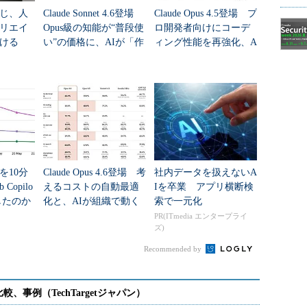
じ、人
Claude Sonnet 4.6登場
Claude Opus 4.5登場 プ
リエイ
Opus級の知能が“普段使
ロ開発者向けにコーデ
ける
い”の価格に、AIが「作
ィング性能を再強化、A
業する存在」へ
PI価格は1/3に
を10分
Claude Opus 4.6登場 考
社内データを扱えないA
Copilo
えるコストの自動最適
Iを卒業 アプリ横断検
したのか
化と、AIが組織で動く
索で一元化
「エージェントチー
PR(ITmedia エンタープライ
ズ)
ム」
Recommended by