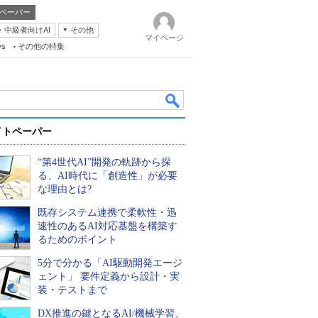
ペーパー
・中級者向けAI
その他
マイページ
ws
その他の特集
イトペーパー
“第4世代AI”開発の軌跡から探
る、AI時代に「創造性」が必要
な理由とは?
既存システム連携で柔軟性・迅
k
速性のあるAI対応基盤を構築す
るためのポイント
5分で分かる「AI駆動開発エージ
ェント」 要件定義から設計・実
装・テストまで
DX推進の鍵となるAI/機械学習、