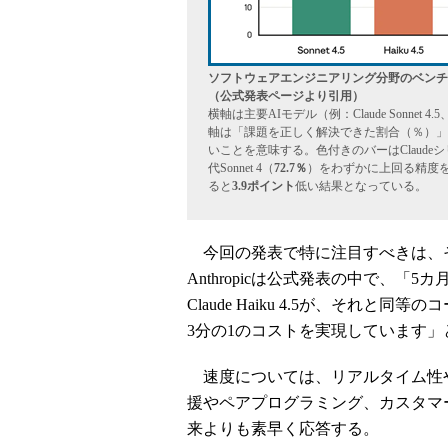
ソフトウェアエンジニアリング分野のベンチマーク
（公式発表ページより引用）
横軸は主要AIモデル（例：Claude Sonnet 4.5、Cl
軸は「課題を正しく解決できた割合（％）」
いことを意味する。色付きのバーはClaudeシリーズ
代Sonnet 4（
72.7％
）をわずかに上回る精度を達
ると
3.9ポイント
低い結果となっている。
今回の発表で特に注目すべきは、
Anthropicは公式発表の中で、「5カ月
Claude Haiku 4.5が、それ
3分の1のコストを実現しています
速度については、リアルタイム性
援やペアプログラミング、カスタマーサ
来よりも素早く応答する。