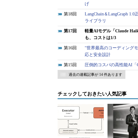
げ
18
LangChain＆LangGraph
ライブラリ
17
軽量AIモデル「Claude 
も、コストは1/3
16
“世界最高のコーディングモデル
応と安全設計
15
圧倒的コスパの高性能AI「Gr
過去の連載記事が 14 件あります
チェックしておきたい人気記事