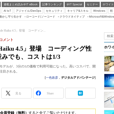
連載まとめ読み＠IT eBook
記事ランキング
＠IT Special
セミナー
ホワイト
AI IoT
アジャイル/DevOps
セキュリティ
キャリア&スキル
Windows
初
り動かし守り生かす
ローコード/ノーコード
クラウドネイティブ
Microsoft&Windo
Server & Storage
HTML5 + UX
e Haiku 4.5」登場 コーディン...
Smart & Social
と言コメント
Coding Edge
 Haiku 4.5」登場 コーディング性
ホワ
Java Agile
みでも、コストは1/3
Database Expert
性能を持つモデルが、3分の1の価格で利用可能になった。高いコスパで、開
Linux ＆ OSS
が注目される。
Master of IP Networ
[
一色政彦
，
デジタルアドバンテージ
]
Security & Trust
見る
Share
Test & Tools
Insider.NET
ブログ
会員登録（無料）
すると全てご覧いただけます。