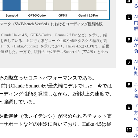
［
門
（SWE-bench Verified）におけるコーディング性能比較
aude Haiku 4.5、GPT-5-Codex、Gemini 2.5 Proなど）を示し、縦
を表している。上に行くほどコード生成や修正タスクの精度が高
（Haiku／Sonnet）を示しており、Haiku 4.5は
73.3％
で、前世
成した。一方で、現行の上位モデルSonnet 4.5（
77.2％
）と比べ
A
は
その際立ったコストパフォーマンスである。
こ
前はClaude Sonnet 4が最先端モデルでした。今では
と同等のコーディング性能を発揮しながら、2倍以上の速度で、
」と強調している。
方
や低遅延（低レイテンシ）が求められるチャット支
e
ポートなどの用途に向いており、Haiku 4.5は従
【
ル