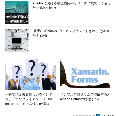
Ansibleにおける環境構築やリリース作業でよく使う
5つのModule+α
“勝手にWindows 10にアップグレードされる”は本当
か？ (1/4)
一瞬で消え去る怪しいウィンド
サンプルプログラムで理解するX
ウ、「ウソクライアント（usocli
amarin.Formsの特徴 (1/3)
ent.exe）」のホントの仕事は？
(1/2)
Recommended by