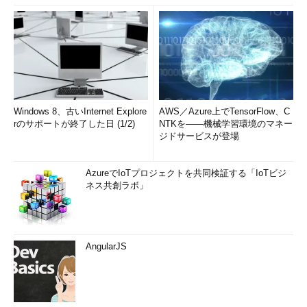
Windows 8、古いInternet Explore
AWS／Azure上でTensorFlow、C
rのサポートが終了した日 (1/2)
NTKを――機械学習環境のマネー
ジドサービスが登場
AzureでIoTプロジェクトを共同検証する「IoTビジ
ネス共創ラボ」
AngularJS