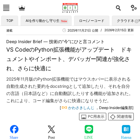
TOP
AIを作り動かし守り生かす
ロー/ノーコード
クラウドネイ
2026年2月15日 更新
連載
2025年11月21日 公開
Deep Insider Brief ― 技術の“今”にひと言コメント
VS CodeのPython拡張機能がアップデート ドキ
ュメントやインポート、デバッガー関連が強化さ
れ、さらに快適に
2025年11月版のPython拡張機能ではマウスホバーに表示される
自動生成された要約をdocstringとして追加したり、それを自分
の言語（日本語など）に自動翻訳したりする機能が追加された。
これにより、コード編集がさらに快適になりそうだ。
[
かわさきしんじ
，Deep Insider編集部]
PC用表示
関連情報
Share
Post
LINE
Hatena