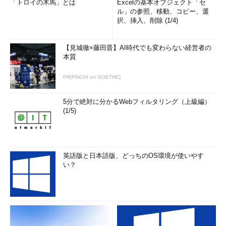
「トロイの木馬」とは
Excelの基本オブジェクト「セ
ル」の参照、移動、コピー、選
択、挿入、削除 (1/4)
【見城徹×藤田晋】AI時代でも変わらない経営者の
本質
PR(FINCHI on GOETHE)
5分で絶対に分かるWebフィルタリング（上級編）
(1/5)
英語版と日本語版、どっちのOS環境が使いやす
い？