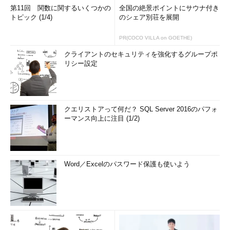
第11回 関数に関するいくつかの
全国の絶景ポイントにサウナ付き
トピック (1/4)
のシェア別荘を展開
PR(COCO VILLA on GOETHE)
クライアントのセキュリティを強化するグループポ
リシー設定
クエリストアって何だ？ SQL Server 2016のパフォ
ーマンス向上に注目 (1/2)
Word／Excelのパスワード保護も使いよう