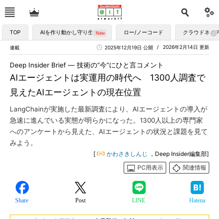
TOP
AIを作り動かし守り生かす
ロー/ノーコード
クラウドネイ
2026年2月14日 更新
連載
2025年12月19日 公開
Deep Insider Brief ― 技術の“今”にひと言コメント
AIエージェントは実運用の時代へ 1300人調査で
見えたAIエージェントの現在位置
LangChainが実施した最新調査により、AIエージェントの導入が
急速に進んでいる実態が明らかになった。1300人以上の専門家
へのアンケートから見えた、AIエージェントの状況と課題を見て
みよう。
[
かわさきしんじ
，Deep Insider編集部]
PC用表示
関連情報
Share
Post
LINE
Hatena