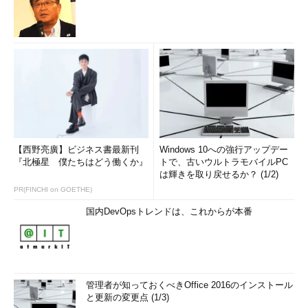
【西野亮廣】ビジネス書最新刊
Windows 10への強行アップデー
『北極星 僕たちはどう働くか』
トで、古いウルトラモバイルPC
は輝きを取り戻せるか？ (1/2)
PR(FINCHI on GOETHE)
国内DevOpsトレンドは、これからが本番
管理者が知っておくべきOffice 2016のインストール
と更新の変更点 (1/3)