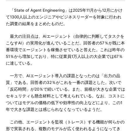
「State of Agent Engineering」は2025年11月から12月にかけ
て1300人以上のエンジニアやビジネスリーダーを対象に行われ
た調査の結果をまとめたものだ。
最大の注目点は、AIエージェント（自律的に判断してタスクを
こなすAI）の実用化が進んでいることだ。回答者の57％が既に本
番環境でエージェントを稼働させていると答えた。これは昨年の
51％から増加しており、特に従業員1万人以上の大企業では67％
に達している。
一方で、AIエージェント導入の課題となったのは「出力の品
質」である。回答者の32％がこれを一番の課題とした。次いで
「反応時間」が20％で続いている。また、規模が大きな企業では
セキュリティも懸念材料として考えられている。なお、コストに
ついてはモデルの価格の低下や効率性の向上などにより、この1
年で大きな課題とは感じられなくなっているようだ。
この他、エージェントを監視（トレース）する機能が何らかの
形で実装される、複数のモデルが広く使われるようになってき