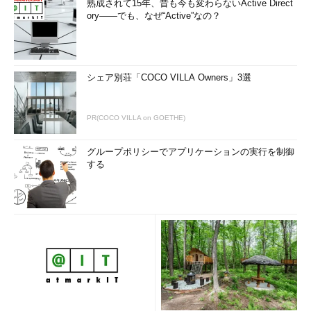
熟成されて15年、昔も今も変わらないActive Direct
ory――でも、なぜ“Active”なの？
シェア別荘「COCO VILLA Owners」3選
PR(COCO VILLA on GOETHE)
グループポリシーでアプリケーションの実行を制御
する