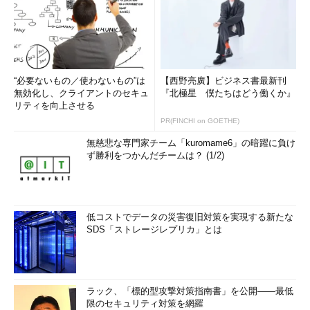
“必要ないもの／使わないもの”は
【西野亮廣】ビジネス書最新刊
無効化し、クライアントのセキュ
『北極星 僕たちはどう働くか』
リティを向上させる
PR(FINCHI on GOETHE)
無慈悲な専門家チーム「kuromame6」の暗躍に負け
ず勝利をつかんだチームは？ (1/2)
低コストでデータの災害復旧対策を実現する新たな
SDS「ストレージレプリカ」とは
ラック、「標的型攻撃対策指南書」を公開――最低
限のセキュリティ対策を網羅