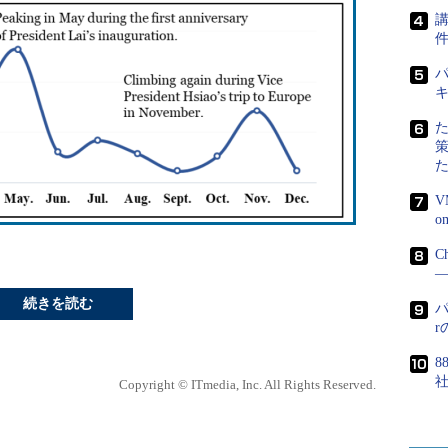
講
パ
V
C
―
続きを読む
パ
8
Copyright © ITmedia, Inc. All Rights Reserved.