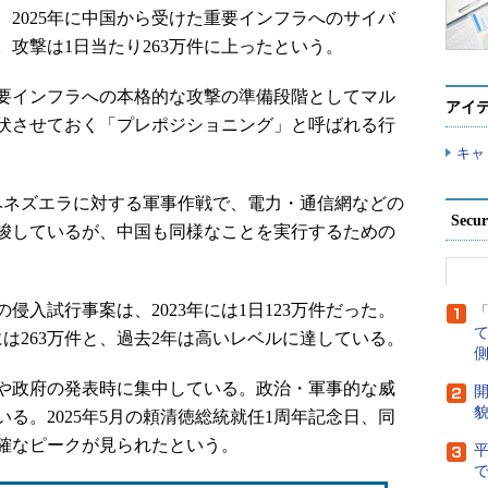
日、2025年に中国から受けた重要インフラへのサイバ
攻撃は1日当たり263万件に上ったという。
要インフラへの本格的な攻撃の準備段階としてマル
アイ
伏させておく「プレポジショニング」と呼ばれる行
キャ
たベネズエラに対する軍事作戦で、電力・通信網などの
Secu
唆しているが、中国も同様なことを実行するための
入試行事案は、2023年には1日123万件だった。
5年には263万件と、過去2年は高いレベルに達している。
側
や政府の発表時に集中している。政治・軍事的な威
開
貌
る。2025年5月の頼清徳総統就任1周年記念日、同
明確なピークが見られたという。
で