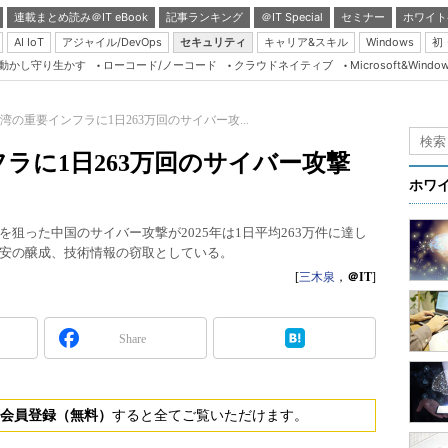
連載まとめ読み＠IT eBook
記事ランキング
＠IT Special
セミナー
ホワイト
AI IoT
アジャイル/DevOps
セキュリティ
キャリア&スキル
Windows
初
り動かし守り生かす
ローコード/ノーコード
クラウドネイティブ
Microsoft&Windo
Server & Storage
HTML5 + UX
湾の重要インフラに1日263万回のサイバー攻...
Smart & Social
ラに1日263万回のサイバー攻撃
Coding Edge
ホワ
Java Agile
狙った中国のサイバー攻撃が2025年は1日平均263万件に達し
Database Expert
安の醸成、技術情報の窃取としている。
Linux ＆ OSS
[
三木泉
，
＠IT
]
Master of IP Networ
Security & Trust
Share
Test & Tools
Insider.NET
会員登録（無料）
すると全てご覧いただけます。
ブログ