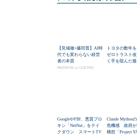
【見城徹×藤田晋】AI時
トヨタの数年を
代でも変わらない経営
ゼロトラスト改
者の本質
く手を阻んだ最
とは？
PR(FINCHI on GOETHE)
GoogleやFBI、悪質プロ
Claude Myth
キシ「NetNut」をテイ
危機感 政府が
クダウン スマートTV
構想「Project YA