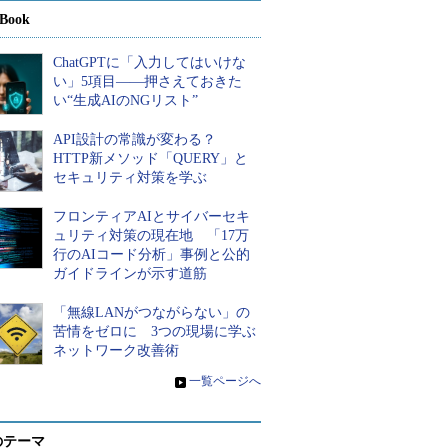
Book
ChatGPTに「入力してはいけな
い」5項目――押さえておきた
い“生成AIのNGリスト”
API設計の常識が変わる？
HTTP新メソッド「QUERY」と
セキュリティ対策を学ぶ
フロンティアAIとサイバーセキ
ュリティ対策の現在地 「17万
行のAIコード分析」事例と公的
ガイドラインが示す道筋
「無線LANがつながらない」の
苦情をゼロに 3つの現場に学ぶ
ネットワーク改善術
»
一覧ページへ
のテーマ