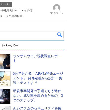
ペーパー
・中級者向けAI
その他
マイページ
ws
その他の特集
イトペーパー
ランサムウェア現状調査レポー
ト
5分で分かる「AI駆動開発エージ
k
ェント」 要件定義から設計・実
装・テストまで
新規事業開発の手順でもう迷わ
ない、成功率を高めるための「3
つのステップ」
AIシステムのセキュリティを確