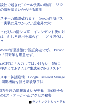
談社で起きた“メール侵害の連鎖” 3812
件の情報漏えいから得る教訓
スキー万能説破れる？ Google同期パス
キー実装に見つかった“想定外の穴”
たった3人の情シス室、インシデント後の対
策は「むしろ運用を減らす」 どう強化し
た？
Mware管理基盤に“認証突破”の穴 Broadc
om「回避策を用意せず」
hatGPTに「入力してはいけない」5項目―
押さえておきたい“生成AIのNGリスト”
スキー神話崩壊 Google Password Manage
rの同期機能を狙う新攻撃手法
85万件超の情報漏えいが発覚 BASE子会
社のEストアーが不正アクセス被害
»
ランキングをもっと見る