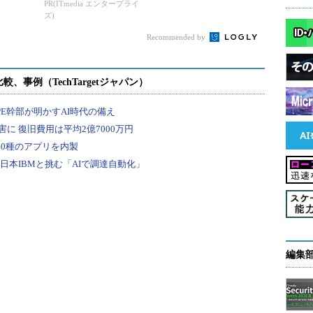
ア対応の盲点
PR(ITmedia エンタープライ
ズ)
Recommended by
編集