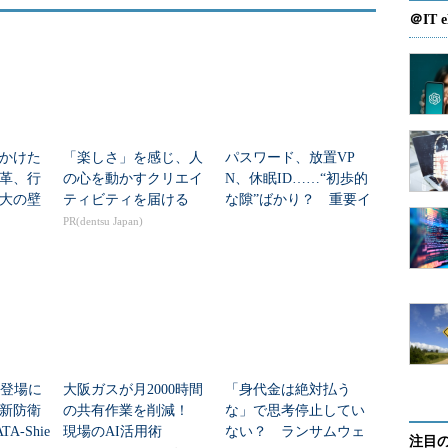
＠IT e
かけた
「楽しさ」を感じ、人
パスワード、放置VP
革、行
の心を動かすクリエイ
N、休眠ID……“初歩的
大の壁
ティビティを届ける
な隙”ばかり？ 重要イ
ンフラへの攻撃パター
PR(dentsu Japan)
ンとその対策
osの登場に
大阪ガスが月2000時間
「身代金は絶対払う
新防衛
の共有作業を削減！
な」で思考停止してい
TA-Shie
現場のAI活用術
ない？ ランサムウェ
注目