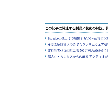
など200万台超をボット
ld」を始動
化