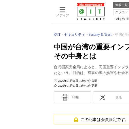
連載一覧
クラウド
メディア
AIを作
＠IT
セキュリティ
Security & Trust
中国が台
中国が台湾の重要インフ
その中身とは
台湾国家安全局によると、同国重要インフラを
たという。目的は、有事の際の妨害や社会不
2026年01月06日 16時57分 公開
2026年01月07日 13時41分 更新
印刷
見る
この記事は会員限定です。